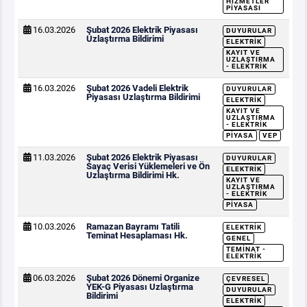
HIZMETLER
PIYASASI
16.03.2026
Şubat 2026 Elektrik Piyasası
DUYURULAR
Uzlaştırma Bildirimi
ELEKTRIK
KAYIT VE
UZLAŞTIRMA
- ELEKTRIK
16.03.2026
Şubat 2026 Vadeli Elektrik
DUYURULAR
Piyasası Uzlaştırma Bildirimi
ELEKTRIK
KAYIT VE
UZLAŞTIRMA
- ELEKTRIK
PIYASA
VEP
11.03.2026
Şubat 2026 Elektrik Piyasası
DUYURULAR
Sayaç Verisi Yüklemeleri ve Ön
ELEKTRIK
Uzlaştırma Bildirimi Hk.
KAYIT VE
UZLAŞTIRMA
- ELEKTRIK
PIYASA
10.03.2026
Ramazan Bayramı Tatili
ELEKTRIK
Teminat Hesaplaması Hk.
GENEL
TEMINAT -
ELEKTRIK
06.03.2026
Şubat 2026 Dönemi Organize
ÇEVRESEL
YEK-G Piyasası Uzlaştırma
DUYURULAR
Bildirimi
ELEKTRIK