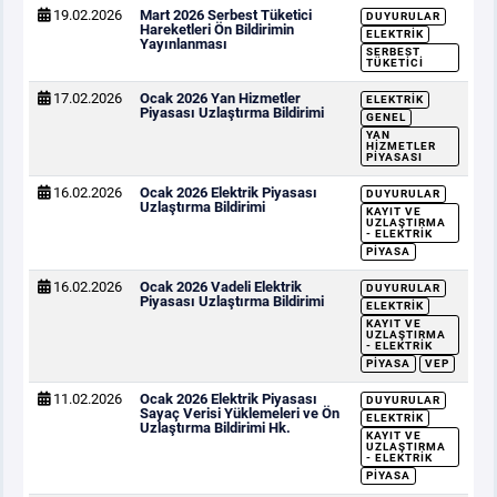
19.02.2026
Mart 2026 Serbest Tüketici
DUYURULAR
Hareketleri Ön Bildirimin
ELEKTRIK
Yayınlanması
SERBEST
TÜKETICI
17.02.2026
Ocak 2026 Yan Hizmetler
ELEKTRIK
Piyasası Uzlaştırma Bildirimi
GENEL
YAN
HIZMETLER
PIYASASI
16.02.2026
Ocak 2026 Elektrik Piyasası
DUYURULAR
Uzlaştırma Bildirimi
KAYIT VE
UZLAŞTIRMA
- ELEKTRIK
PIYASA
16.02.2026
Ocak 2026 Vadeli Elektrik
DUYURULAR
Piyasası Uzlaştırma Bildirimi
ELEKTRIK
KAYIT VE
UZLAŞTIRMA
- ELEKTRIK
PIYASA
VEP
11.02.2026
Ocak 2026 Elektrik Piyasası
DUYURULAR
Sayaç Verisi Yüklemeleri ve Ön
ELEKTRIK
Uzlaştırma Bildirimi Hk.
KAYIT VE
UZLAŞTIRMA
- ELEKTRIK
PIYASA