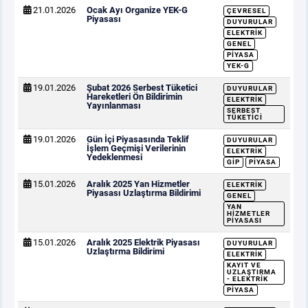
21.01.2026
Ocak Ayı Organize YEK-G
ÇEVRESEL
Piyasası
DUYURULAR
ELEKTRIK
GENEL
PIYASA
YEK-G
19.01.2026
Şubat 2026 Serbest Tüketici
DUYURULAR
Hareketleri Ön Bildirimin
ELEKTRIK
Yayınlanması
SERBEST
TÜKETICI
19.01.2026
Gün İçi Piyasasında Teklif
DUYURULAR
İşlem Geçmişi Verilerinin
ELEKTRIK
Yedeklenmesi
GİP
PIYASA
15.01.2026
Aralık 2025 Yan Hizmetler
ELEKTRIK
Piyasası Uzlaştırma Bildirimi
GENEL
YAN
HIZMETLER
PIYASASI
15.01.2026
Aralık 2025 Elektrik Piyasası
DUYURULAR
Uzlaştırma Bildirimi
ELEKTRIK
KAYIT VE
UZLAŞTIRMA
- ELEKTRIK
PIYASA