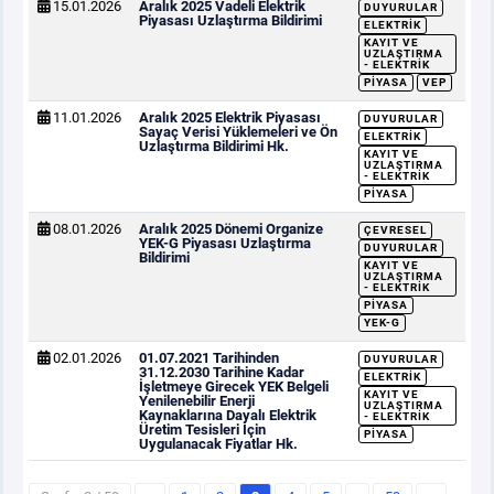
15.01.2026
Aralık 2025 Vadeli Elektrik
DUYURULAR
Piyasası Uzlaştırma Bildirimi
ELEKTRIK
KAYIT VE
UZLAŞTIRMA
- ELEKTRIK
PIYASA
VEP
11.01.2026
Aralık 2025 Elektrik Piyasası
DUYURULAR
Sayaç Verisi Yüklemeleri ve Ön
ELEKTRIK
Uzlaştırma Bildirimi Hk.
KAYIT VE
UZLAŞTIRMA
- ELEKTRIK
PIYASA
08.01.2026
Aralık 2025 Dönemi Organize
ÇEVRESEL
YEK-G Piyasası Uzlaştırma
DUYURULAR
Bildirimi
KAYIT VE
UZLAŞTIRMA
- ELEKTRIK
PIYASA
YEK-G
02.01.2026
01.07.2021 Tarihinden
DUYURULAR
31.12.2030 Tarihine Kadar
ELEKTRIK
İşletmeye Girecek YEK Belgeli
KAYIT VE
Yenilenebilir Enerji
UZLAŞTIRMA
Kaynaklarına Dayalı Elektrik
- ELEKTRIK
Üretim Tesisleri İçin
PIYASA
Uygulanacak Fiyatlar Hk.