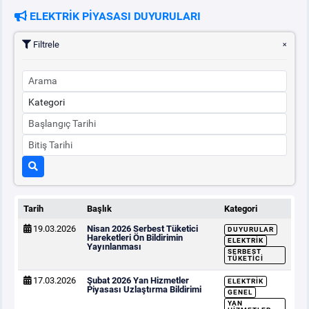
ELEKTRİK PİYASASI DUYURULARI
PİYASA
KAYIT
SÜRECİ
Filtrele
SERBEST TÜKETİCİ
MALİ UZLAŞTIRMA
TEMİNAT
BÜLTENLER
Tarih
Başlık
Kategori
19.03.2026
Nisan 2026 Serbest Tüketici
DUYURULAR
DUYURULAR
Hareketleri Ön Bildirimin
ELEKTRIK
Yayınlanması
SERBEST
TÜKETICI
BT HİZMET YÖNETİM SİSTEMİ POLİTİKAMIZ
17.03.2026
Şubat 2026 Yan Hizmetler
ELEKTRIK
Piyasası Uzlaştırma Bildirimi
GENEL
YAN