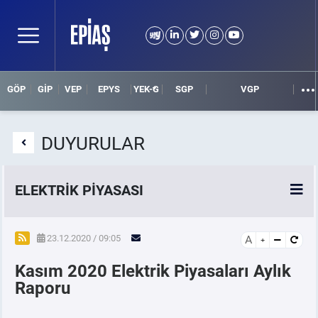
GÖP
GİP
VEP
EPYS
YEK-G
SGP
VGP
DUYURULAR
ELEKTRİK PİYASASI
SPOT ELEKTRİK PİYASALARI
23.12.2020 / 09:05
A
Kasım 2020 Elektrik Piyasaları Aylık
ÖRNEK FİNANS BELGELERİ
Raporu
VADELİ ELEKTRİK PİYASASI