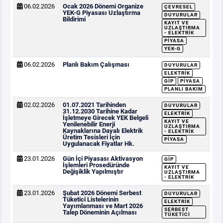
06.02.2026
Ocak 2026 Dönemi Organize
ÇEVRESEL
YEK-G Piyasası Uzlaştırma
DUYURULAR
Bildirimi
KAYIT VE
UZLAŞTIRMA
- ELEKTRIK
PIYASA
YEK-G
06.02.2026
Planlı Bakım Çalışması
DUYURULAR
ELEKTRIK
GİP
PIYASA
PLANLI BAKIM
02.02.2026
01.07.2021 Tarihinden
DUYURULAR
31.12.2030 Tarihine Kadar
ELEKTRIK
İşletmeye Girecek YEK Belgeli
KAYIT VE
Yenilenebilir Enerji
UZLAŞTIRMA
Kaynaklarına Dayalı Elektrik
- ELEKTRIK
Üretim Tesisleri İçin
PIYASA
Uygulanacak Fiyatlar Hk.
23.01.2026
Gün İçi Piyasası Aktivasyon
GİP
İşlemleri Prosedüründe
KAYIT VE
Değişiklik Yapılmıştır
UZLAŞTIRMA
- ELEKTRIK
23.01.2026
Şubat 2026 Dönemi Serbest
DUYURULAR
Tüketici Listelerinin
ELEKTRIK
Yayımlanması ve Mart 2026
SERBEST
Talep Döneminin Açılması
TÜKETICI