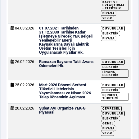
KAYIT VE
UZLAŞTIRMA
- ELEKTRIK
PIYASA
YEK-G
04.03.2026
01.07.2021 Tarihinden
DUYURULAR
31.12.2030 Tarihine Kadar
ELEKTRIK
İşletmeye Girecek YEK Belgeli
PIYASA
Yenilenebilir Enerji
Kaynaklarına Dayalı Elektrik
Üretim Tesisleri İçin
Uygulanacak Fiyatlar Hk.
26.02.2026
Ramazan Bayramı Tatili Avans
DUYURULAR
Ödemeleri Hk.
ELEKTRIK
FINANS -
ELEKTRIK
25.02.2026
Mart 2026 Dönemi Serbest
DUYURULAR
Tüketici Listelerinin
ELEKTRIK
Yayımlanması ve Nisan 2026
SERBEST
Talep Döneminin Açılması
TÜKETICI
20.02.2026
Şubat Ayı Organize YEK-G
ÇEVRESEL
Piyasası
DUYURULAR
ELEKTRIK
GENEL
PIYASA
YEK-G