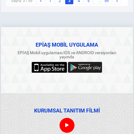
Sayfa: 3 / 59
«
1
2
3
4
5
…
59
»
EPİAŞ MOBİL UYGULAMA
EPİAŞ Mobil uygulaması IOS ve ANDROID versiyonları
yayında
KURUMSAL TANITIM FİLMİ