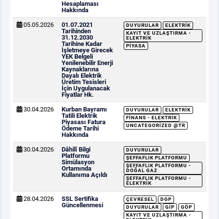
Hesaplaması
Hakkında
05.05.2026
01.07.2021
DUYURULAR
ELEKTRIK
Tarihinden
KAYIT VE UZLAŞTIRMA -
31.12.2030
ELEKTRIK
Tarihine Kadar
PIYASA
İşletmeye Girecek
YEK Belgeli
Yenilenebilir Enerji
Kaynaklarına
Dayalı Elektrik
Üretim Tesisleri
İçin Uygulanacak
Fiyatlar Hk.
30.04.2026
Kurban Bayramı
DUYURULAR
ELEKTRIK
Tatili Elektrik
FINANS - ELEKTRIK
Piyasası Fatura
UNCATEGORIZED @TR
Ödeme Tarihi
Hakkında
30.04.2026
Dâhilî Bilgi
DUYURULAR
Platformu
ŞEFFAFLIK PLATFORMU
Simülasyon
ŞEFFAFLIK PLATFORMU -
Ortamında
DOĞAL GAZ
Kullanıma Açıldı
ŞEFFAFLIK PLATFORMU -
ELEKTRIK
28.04.2026
SSL Sertifika
ÇEVRESEL
DGP
Güncellenmesi
DUYURULAR
GİP
GÖP
KAYIT VE UZLAŞTIRMA -