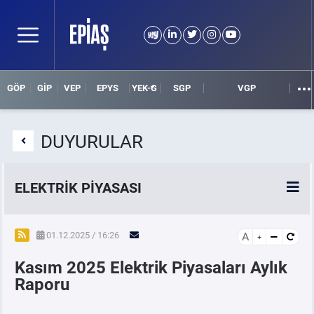
GÖP
GİP
VEP
EPYS
YEK-G
SGP
VGP
DUYURULAR
ELEKTRİK PİYASASI
SPOT ELEKTRİK PİYASALARI
01.12.2025 / 16:26
A
Kasım 2025 Elektrik Piyasaları Aylık
ÖRNEK FİNANS BELGELERİ
Raporu
VADELİ ELEKTRİK PİYASASI