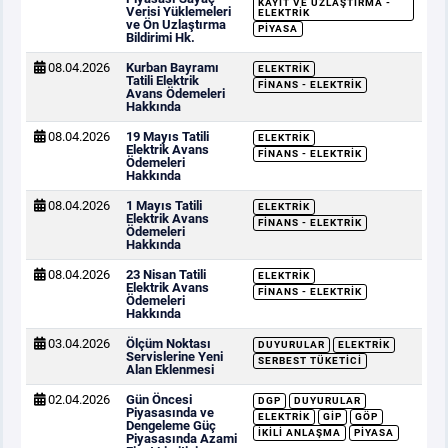
KAYIT VE UZLAŞTIRMA -
Verisi Yüklemeleri
ELEKTRIK
ve Ön Uzlaştırma
PIYASA
Bildirimi Hk.
08.04.2026
Kurban Bayramı
ELEKTRIK
Tatili Elektrik
FINANS - ELEKTRIK
Avans Ödemeleri
Hakkında
08.04.2026
19 Mayıs Tatili
ELEKTRIK
Elektrik Avans
FINANS - ELEKTRIK
Ödemeleri
Hakkında
08.04.2026
1 Mayıs Tatili
ELEKTRIK
Elektrik Avans
FINANS - ELEKTRIK
Ödemeleri
Hakkında
08.04.2026
23 Nisan Tatili
ELEKTRIK
Elektrik Avans
FINANS - ELEKTRIK
Ödemeleri
Hakkında
03.04.2026
Ölçüm Noktası
DUYURULAR
ELEKTRIK
Servislerine Yeni
SERBEST TÜKETICI
Alan Eklenmesi
02.04.2026
Gün Öncesi
DGP
DUYURULAR
Piyasasında ve
ELEKTRIK
GİP
GÖP
Dengeleme Güç
İKILI ANLAŞMA
PIYASA
Piyasasında Azami