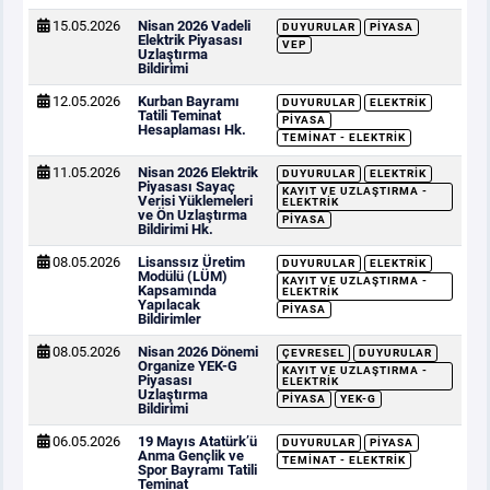
15.05.2026
Nisan 2026 Vadeli
DUYURULAR
PIYASA
Elektrik Piyasası
VEP
Uzlaştırma
Bildirimi
12.05.2026
Kurban Bayramı
DUYURULAR
ELEKTRIK
Tatili Teminat
PIYASA
Hesaplaması Hk.
TEMINAT - ELEKTRIK
11.05.2026
Nisan 2026 Elektrik
DUYURULAR
ELEKTRIK
Piyasası Sayaç
KAYIT VE UZLAŞTIRMA -
Verisi Yüklemeleri
ELEKTRIK
ve Ön Uzlaştırma
PIYASA
Bildirimi Hk.
08.05.2026
Lisanssız Üretim
DUYURULAR
ELEKTRIK
Modülü (LÜM)
KAYIT VE UZLAŞTIRMA -
Kapsamında
ELEKTRIK
Yapılacak
PIYASA
Bildirimler
08.05.2026
Nisan 2026 Dönemi
ÇEVRESEL
DUYURULAR
Organize YEK-G
KAYIT VE UZLAŞTIRMA -
Piyasası
ELEKTRIK
Uzlaştırma
PIYASA
YEK-G
Bildirimi
06.05.2026
19 Mayıs Atatürk’ü
DUYURULAR
PIYASA
Anma Gençlik ve
TEMINAT - ELEKTRIK
Spor Bayramı Tatili
Teminat