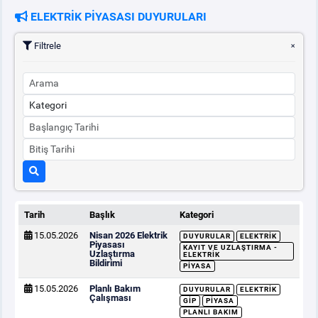
ELEKTRİK PİYASASI DUYURULARI
PİYASA
KAYIT
SÜRECİ
Filtrele
SERBEST TÜKETİCİ
MALİ UZLAŞTIRMA
TEMİNAT
BÜLTENLER
Tarih
Başlık
Kategori
15.05.2026
Nisan 2026 Elektrik
DUYURULAR
ELEKTRIK
DUYURULAR
Piyasası
KAYIT VE UZLAŞTIRMA -
Uzlaştırma
ELEKTRIK
Bildirimi
PIYASA
BT HİZMET YÖNETİM SİSTEMİ POLİTİKAMIZ
15.05.2026
Planlı Bakım
DUYURULAR
ELEKTRIK
Çalışması
GİP
PIYASA
PLANLI BAKIM