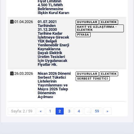
Fiyat Limitinin
4.500 TL/MWh
Belirlenmesine
İlişkin Kurul Kararı
01.04.2026
01.07.2021
DUYURULAR
ELEKTRIK
Tarihinden
KAYIT VE UZLAŞTIRMA -
31.12.2030
ELEKTRIK
Tarihine Kadar
PIYASA
İşletmeye Girecek
YEK Belgeli
Yenilenebilir Enerji
Kaynaklarına
Dayalı Elektrik
Üretim Tesisleri
İçin Uygulanacak
Fiyatlar Hk.
26.03.2026
Nisan 2026 Dönemi
DUYURULAR
ELEKTRIK
Serbest Tüketici
SERBEST TÜKETICI
Listelerinin
Yayımlanması ve
Mayıs 2026 Talep
Döneminin
Açılması
Sayfa: 2 / 59
«
1
2
3
4
…
59
»