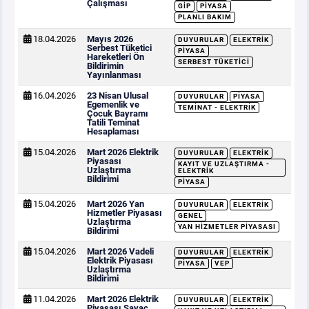
Çalışması
GİP
PIYASA
PLANLI BAKIM
18.04.2026
Mayıs 2026
DUYURULAR
ELEKTRIK
Serbest Tüketici
PIYASA
Hareketleri Ön
SERBEST TÜKETICI
Bildirimin
Yayınlanması
16.04.2026
23 Nisan Ulusal
DUYURULAR
PIYASA
Egemenlik ve
TEMINAT - ELEKTRIK
Çocuk Bayramı
Tatili Teminat
Hesaplaması
15.04.2026
Mart 2026 Elektrik
DUYURULAR
ELEKTRIK
Piyasası
KAYIT VE UZLAŞTIRMA -
Uzlaştırma
ELEKTRIK
Bildirimi
PIYASA
15.04.2026
Mart 2026 Yan
DUYURULAR
ELEKTRIK
Hizmetler Piyasası
GENEL
Uzlaştırma
YAN HIZMETLER PIYASASI
Bildirimi
15.04.2026
Mart 2026 Vadeli
DUYURULAR
ELEKTRIK
Elektrik Piyasası
PIYASA
VEP
Uzlaştırma
Bildirimi
11.04.2026
Mart 2026 Elektrik
DUYURULAR
ELEKTRIK
Piyasası Sayaç