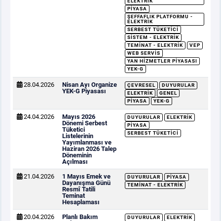
ELEKTRIK
PIYASA
ŞEFFAFLIK PLATFORMU -
ELEKTRIK
SERBEST TÜKETICI
SISTEM - ELEKTRIK
TEMINAT - ELEKTRIK
VEP
WEB SERVIS
YAN HIZMETLER PIYASASI
YEK-G
28.04.2026
Nisan Ayı Organize
ÇEVRESEL
DUYURULAR
YEK-G Piyasası
ELEKTRIK
GENEL
PIYASA
YEK-G
24.04.2026
Mayıs 2026
DUYURULAR
ELEKTRIK
Dönemi Serbest
PIYASA
Tüketici
SERBEST TÜKETICI
Listelerinin
Yayımlanması ve
Haziran 2026 Talep
Döneminin
Açılması
21.04.2026
1 Mayıs Emek ve
DUYURULAR
PIYASA
Dayanışma Günü
TEMINAT - ELEKTRIK
Resmî Tatili
Teminat
Hesaplaması
20.04.2026
Planlı Bakım
DUYURULAR
ELEKTRIK