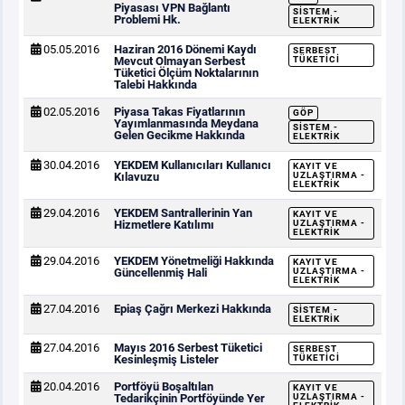
Piyasası VPN Bağlantı
SISTEM -
Problemi Hk.
ELEKTRIK
05.05.2016
Haziran 2016 Dönemi Kaydı
SERBEST
Mevcut Olmayan Serbest
TÜKETICI
Tüketici Ölçüm Noktalarının
Talebi Hakkında
02.05.2016
Piyasa Takas Fiyatlarının
GÖP
Yayımlanmasında Meydana
SISTEM -
Gelen Gecikme Hakkında
ELEKTRIK
30.04.2016
YEKDEM Kullanıcıları Kullanıcı
KAYIT VE
Kılavuzu
UZLAŞTIRMA -
ELEKTRIK
29.04.2016
YEKDEM Santrallerinin Yan
KAYIT VE
Hizmetlere Katılımı
UZLAŞTIRMA -
ELEKTRIK
29.04.2016
YEKDEM Yönetmeliği Hakkında
KAYIT VE
Güncellenmiş Hali
UZLAŞTIRMA -
ELEKTRIK
27.04.2016
Epiaş Çağrı Merkezi Hakkında
SISTEM -
ELEKTRIK
27.04.2016
Mayıs 2016 Serbest Tüketici
SERBEST
Kesinleşmiş Listeler
TÜKETICI
20.04.2016
Portföyü Boşaltılan
KAYIT VE
Tedarikçinin Portföyünde Yer
UZLAŞTIRMA -