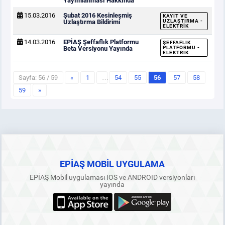
Yayımlanması Hakkında
15.03.2016
Şubat 2016 Kesinleşmiş
KAYIT VE
Uzlaştırma Bildirimi
UZLAŞTIRMA -
ELEKTRIK
14.03.2016
EPİAŞ Şeffaflık Platformu
ŞEFFAFLIK
Beta Versiyonu Yayında
PLATFORMU -
ELEKTRIK
Sayfa: 56 / 59
«
1
…
54
55
56
57
58
59
»
EPİAŞ MOBİL UYGULAMA
EPİAŞ Mobil uygulaması IOS ve ANDROID versiyonları
yayında