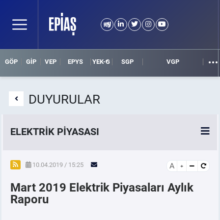
GÖP
GİP
VEP
EPYS
YEK-G
SGP
VGP
DUYURULAR
ELEKTRİK PİYASASI
SPOT ELEKTRİK PİYASALARI
10.04.2019 / 15:25
A
Mart 2019 Elektrik Piyasaları Aylık
ÖRNEK FİNANS BELGELERİ
Raporu
VADELİ ELEKTRİK PİYASASI