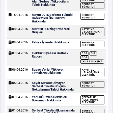
ELEKTRIK
Alan Serbest Tüketicilerin
Talebi Hakkında
SERBEST
TÜKETICI
15.04.2016
Mayıs 2016 Serbest Tüketici
SERBEST
Hareketleri Ön Bildirimi
TÜKETICI
Hakkında
08.04.2016
Mart 2016 Uzlaştırma Veri
KAYIT VE
Girişleri
UZLAŞTIRMA -
ELEKTRIK
08.04.2016
Fatura İşlemleri Hakkında
FINANS -
ELEKTRIK
07.04.2016
Elektrik Piyasası Haftalık
DGP
GİP
Raporu
GÖP
İKILI ANLAŞMA
06.04.2016
Sayaç Verisi Yükleyen
KAYIT VE
Firmaların Dikkatine
UZLAŞTIRMA -
ELEKTRIK
05.04.2016
Kaydı Mevcut Olmayan
SERBEST
Serbest Tüketici Ölçüm
TÜKETICI
Noktalarının Talebi Hakkında
01.04.2016
Yeni GÖP Web Servisleri
ŞEFFAFLIK
Dökümanı Hakkında
PLATFORMU -
ELEKTRIK
01.04.2016
Serbest Tüketici Ekranlarında
SERBEST