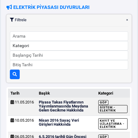
ELEKTRİK PİYASASI DUYURULARI
PİYASA
KAYIT
SÜRECİ
Filtrele
SERBEST TÜKETİCİ
MALİ UZLAŞTIRMA
TEMİNAT
BÜLTENLER
Tarih
Başlık
Kategori
11.05.2016
Piyasa Takas Fiyatlarının
GÖP
DUYURULAR
Yayımlanmasında Meydana
SISTEM -
Gelen Gecikme Hakkında
ELEKTRIK
10.05.2016
Nisan 2016 Sayaç Veri
KAYIT VE
BT HİZMET YÖNETİM SİSTEMİ POLİTİKAMIZ
Girişleri Hakkında
UZLAŞTIRMA -
ELEKTRIK
06.05.2016
6.5.2016 tarihli Gün Öncesi
GÖP