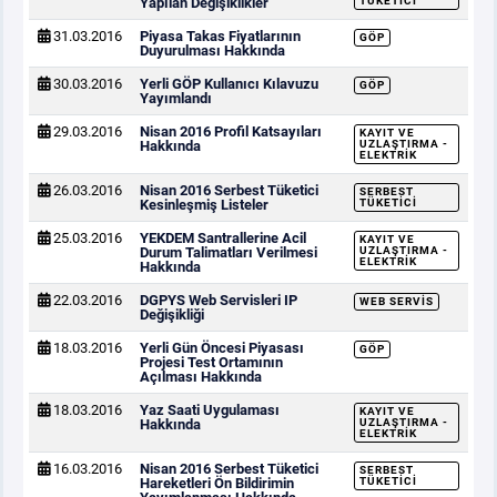
Yapılan Değişiklikler
TÜKETICI
31.03.2016
Piyasa Takas Fiyatlarının
GÖP
Duyurulması Hakkında
30.03.2016
Yerli GÖP Kullanıcı Kılavuzu
GÖP
Yayımlandı
29.03.2016
Nisan 2016 Profil Katsayıları
KAYIT VE
Hakkında
UZLAŞTIRMA -
ELEKTRIK
26.03.2016
Nisan 2016 Serbest Tüketici
SERBEST
Kesinleşmiş Listeler
TÜKETICI
25.03.2016
YEKDEM Santrallerine Acil
KAYIT VE
Durum Talimatları Verilmesi
UZLAŞTIRMA -
ELEKTRIK
Hakkında
22.03.2016
DGPYS Web Servisleri IP
WEB SERVIS
Değişikliği
18.03.2016
Yerli Gün Öncesi Piyasası
GÖP
Projesi Test Ortamının
Açılması Hakkında
18.03.2016
Yaz Saati Uygulaması
KAYIT VE
Hakkında
UZLAŞTIRMA -
ELEKTRIK
16.03.2016
Nisan 2016 Serbest Tüketici
SERBEST
Hareketleri Ön Bildirimin
TÜKETICI