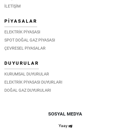
EPİAŞ Teknik Ekibi Umman’da Düzenlenen Eğitim
İLETİŞİM
Programına Katıldı
06.02.2026
PİYASALAR
DETAY
ELEKTRİK PİYASASI
SPOT DOĞAL GAZ PİYASASI
ÇEVRESEL PİYASALAR
DUYURULAR
KURUMSAL DUYURULAR
ELEKTRİK PİYASASI DUYURLARI
DOĞAL GAZ DUYURULARI
SOSYAL MEDYA
Yaay
Moğolistan Enerji Düzenleme Komisyonu EPİAŞ’ı ziyaret
etti.