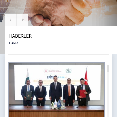
HABERLER
TÜMÜ
ELEKTRİK
DOĞAL GAZ
PTF
(
07-08-2026
)
GRF
(
04-08-2026
)
3.378,68
17.182,55
SMF
(
07-08-2026
)
DGAF
(
04-08-2026
)
2.975,22
18.041,68
PTF (TL/MWh)
21:00
3.594,01
22:00
3.500,01
23:00
3
AOF
(
07-08-2026
)
DGSF
(
04-08-2026
)
SMF (TL/MWh)
21:00
-
22:00
-
23:00
-
3.329,41
16.323,42
AOF (TL/MWh)
00:00
3.479,18
01:00
3.551,36
02:00
3