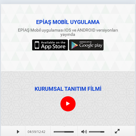
Dâhilî Bilgi Platformu Simülasyon Ortamında Kullanıma
Açıldı
30.04.2026
EPİAŞ MOBİL UYGULAMA
01.07.2021 Tarihinden 31.12.2030 Tarihine Kadar
İşletmeye Girecek YEK Belgeli Yenilenebilir Enerji
EPİAŞ Mobil uygulaması IOS ve ANDROID versiyonları
Kaynaklarına Dayalı Elektrik Üretim Tesisleri İçin
yayında
Uygulanacak Fiyatlar Hk.
03.08.2026
Ağustos 2026 Dönemi Serbest Tüketici Listelerinin
Yayımlanması ve Eylül 2026 Talep Döneminin Açılması
24.07.2026
EPİAŞ 11. Olağan Genel Kurulu Gerçekleştirildi
Planlı Bakım Çalışması
23.07.2026
30.04.2026
KURUMSAL TANITIM FİLMİ
DETAY
Ağustos 2026 Serbest Tüketici Hareketleri Ön Bildirimin
Yayınlanması
17.07.2026
Haziran 2026 Elektrik Piyasası Uzlaştırma Bildirimi
16.07.2026