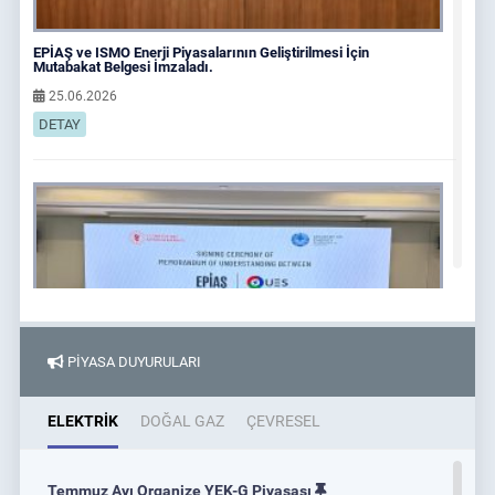
EPİAŞ ve ISMO Enerji Piyasalarının Geliştirilmesi İçin
Mutabakat Belgesi İmzaladı.
25.06.2026
DETAY
PİYASA DUYURULARI
ELEKTRİK
DOĞAL GAZ
ÇEVRESEL
EPİAŞ ve Uzenergosotish JSC, Enerji Piyasalarının
Temmuz Ayı Organize YEK-G Piyasası