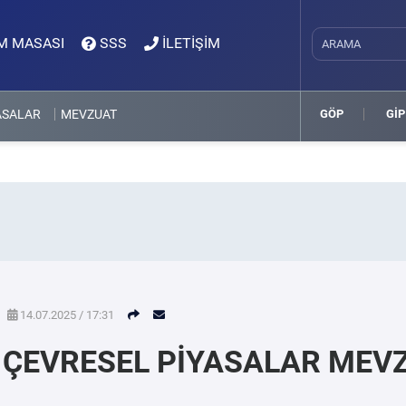
M MASASI
SSS
İLETİŞİM
ASALAR
MEVZUAT
GÖP
GİP
14.07.2025 / 17:31
ÇEVRESEL PİYASALAR MEV