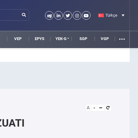
Türkçe
VEP
EPYS
YEK-G
SGP
VGP
A
ZUATI