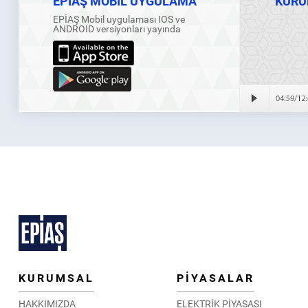
EPİAŞ MOBİL UYGULAMA
KURU
EPİAŞ Mobil uygulaması IOS ve
ANDROID versiyonları yayında
KURUMSAL
PİYASALAR
HAKKIMIZDA
ELEKTRİK PİYASASI