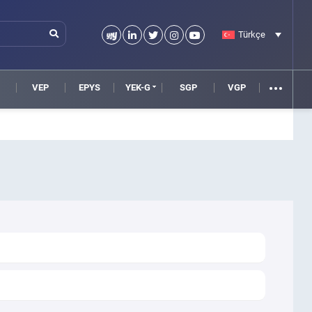
Türkçe
VEP
EPYS
YEK-G
SGP
VGP