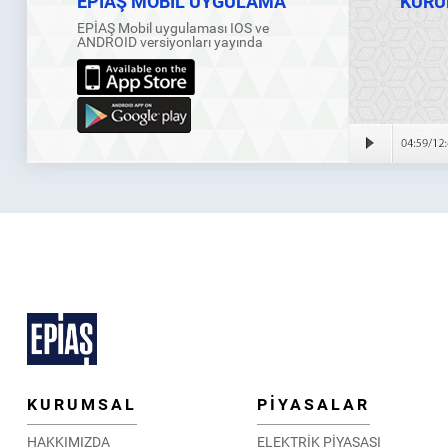
EPİAŞ MOBİL UYGULAMA
KURU
EPİAŞ Mobil uygulaması IOS ve
ANDROID versiyonları yayında
KURUMSAL
PİYASALAR
HAKKIMIZDA
ELEKTRİK PİYASASI