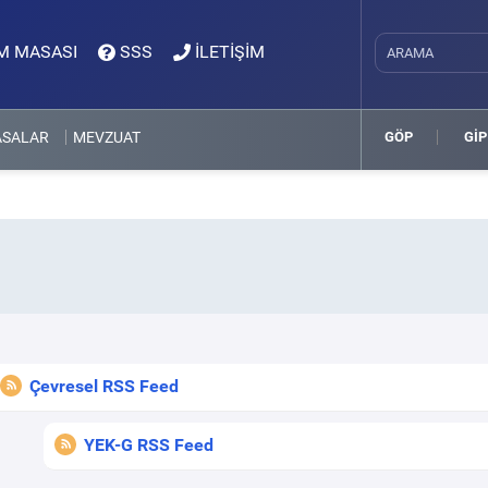
M MASASI
SSS
İLETİŞİM
ASALAR
MEVZUAT
GÖP
GİP
Çevresel RSS Feed
YEK-G RSS Feed