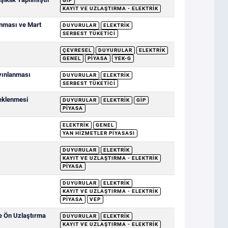
GİP
KAYIT VE UZLAŞTIRMA - ELEKTRIK
anması ve Mart
DUYURULAR
ELEKTRIK
SERBEST TÜKETICI
ÇEVRESEL
DUYURULAR
ELEKTRIK
GENEL
PIYASA
YEK-G
ayınlanması
DUYURULAR
ELEKTRIK
SERBEST TÜKETICI
deklenmesi
DUYURULAR
ELEKTRIK
GİP
PIYASA
ELEKTRIK
GENEL
YAN HIZMETLER PIYASASI
DUYURULAR
ELEKTRIK
KAYIT VE UZLAŞTIRMA - ELEKTRIK
PIYASA
DUYURULAR
ELEKTRIK
KAYIT VE UZLAŞTIRMA - ELEKTRIK
PIYASA
VEP
ve Ön Uzlaştırma
DUYURULAR
ELEKTRIK
KAYIT VE UZLAŞTIRMA - ELEKTRIK