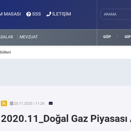
M MASASI
SSS
İLETİŞİM
ASALAR
MEVZUAT
GÖP
GİP
Bülteni
20.11.2020 / 11:26
2020.11_Doğal Gaz Piyasası A