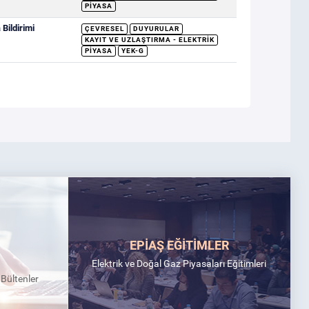
PIYASA
Bildirimi
ÇEVRESEL
DUYURULAR
KAYIT VE UZLAŞTIRMA - ELEKTRIK
PIYASA
YEK-G
EPİAŞ EĞİTİMLER
Elektrik ve Doğal Gaz Piyasaları Eğitimleri
k Bültenler