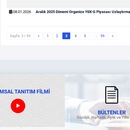
08.01.2026
Aralık 2025 Dönemi Organize YEK-G Piyasası Uzlaştırma 
Sayfa: 3 / 59
«
1
2
3
4
5
…
59
»
MSAL TANITIM FİLMİ
BÜLTENLER
Günlük, Haftalık, Aylık ve Yıllı