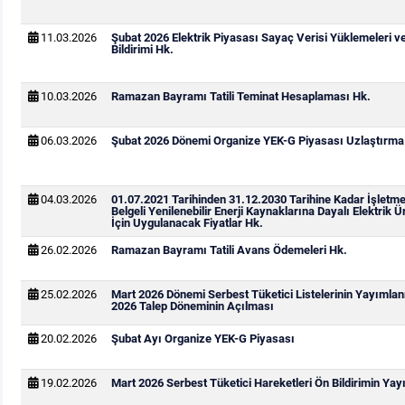
11.03.2026
Şubat 2026 Elektrik Piyasası Sayaç Verisi Yüklemeleri v
Bildirimi Hk.
10.03.2026
Ramazan Bayramı Tatili Teminat Hesaplaması Hk.
06.03.2026
Şubat 2026 Dönemi Organize YEK-G Piyasası Uzlaştırma B
04.03.2026
01.07.2021 Tarihinden 31.12.2030 Tarihine Kadar İşletm
Belgeli Yenilenebilir Enerji Kaynaklarına Dayalı Elektrik Ü
İçin Uygulanacak Fiyatlar Hk.
26.02.2026
Ramazan Bayramı Tatili Avans Ödemeleri Hk.
25.02.2026
Mart 2026 Dönemi Serbest Tüketici Listelerinin Yayımla
2026 Talep Döneminin Açılması
20.02.2026
Şubat Ayı Organize YEK-G Piyasası
19.02.2026
Mart 2026 Serbest Tüketici Hareketleri Ön Bildirimin Ya