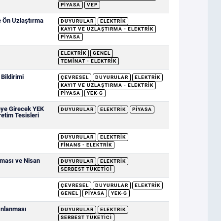
PIYASA
VEP
e Ön Uzlaştırma
DUYURULAR
ELEKTRIK
KAYIT VE UZLAŞTIRMA - ELEKTRIK
PIYASA
ELEKTRIK
GENEL
TEMINAT - ELEKTRIK
ildirimi
ÇEVRESEL
DUYURULAR
ELEKTRIK
KAYIT VE UZLAŞTIRMA - ELEKTRIK
PIYASA
YEK-G
eye Girecek YEK
DUYURULAR
ELEKTRIK
PIYASA
retim Tesisleri
DUYURULAR
ELEKTRIK
FINANS - ELEKTRIK
nması ve Nisan
DUYURULAR
ELEKTRIK
SERBEST TÜKETICI
ÇEVRESEL
DUYURULAR
ELEKTRIK
GENEL
PIYASA
YEK-G
yınlanması
DUYURULAR
ELEKTRIK
SERBEST TÜKETICI