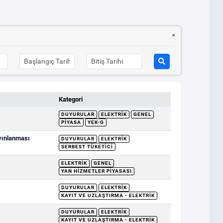
Kategori
DUYURULAR
ELEKTRIK
GENEL
PIYASA
YEK-G
ayınlanması
DUYURULAR
ELEKTRIK
SERBEST TÜKETICI
ELEKTRIK
GENEL
YAN HIZMETLER PIYASASI
DUYURULAR
ELEKTRIK
KAYIT VE UZLAŞTIRMA - ELEKTRIK
DUYURULAR
ELEKTRIK
KAYIT VE UZLAŞTIRMA - ELEKTRIK