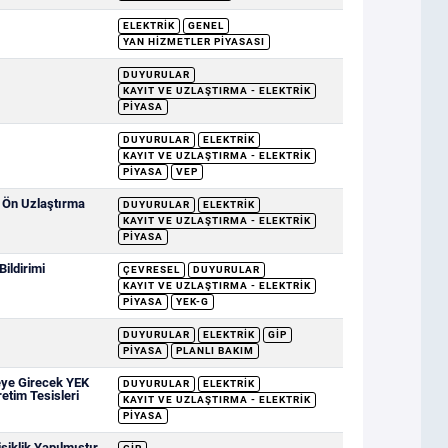
ELEKTRIK
GENEL
YAN HIZMETLER PIYASASI
DUYURULAR
KAYIT VE UZLAŞTIRMA - ELEKTRIK
PIYASA
DUYURULAR
ELEKTRIK
KAYIT VE UZLAŞTIRMA - ELEKTRIK
PIYASA
VEP
e Ön Uzlaştırma
DUYURULAR
ELEKTRIK
KAYIT VE UZLAŞTIRMA - ELEKTRIK
PIYASA
ildirimi
ÇEVRESEL
DUYURULAR
KAYIT VE UZLAŞTIRMA - ELEKTRIK
PIYASA
YEK-G
DUYURULAR
ELEKTRIK
GİP
PIYASA
PLANLI BAKIM
eye Girecek YEK
DUYURULAR
ELEKTRIK
retim Tesisleri
KAYIT VE UZLAŞTIRMA - ELEKTRIK
PIYASA
iklik Yapılmıştır