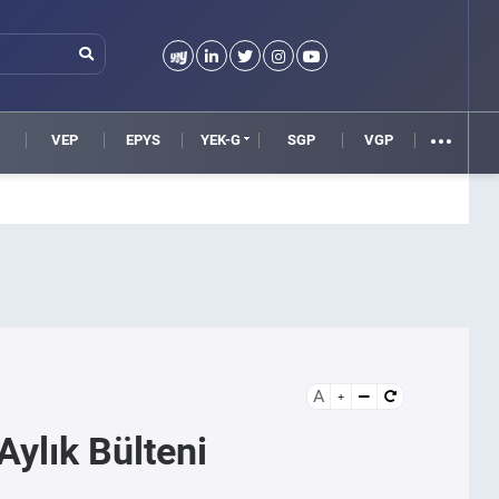
VEP
EPYS
YEK-G
SGP
VGP
A
ylık Bülteni