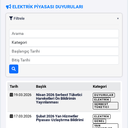
ELEKTRİK PİYASASI DUYURULARI
PİYASA
KAYIT
SÜRECİ
Filtrele
SERBEST TÜKETİCİ
MALİ UZLAŞTIRMA
TEMİNAT
BÜLTENLER
Tarih
Başlık
Kategori
19.03.2026
Nisan 2026 Serbest Tüketici
DUYURULAR
DUYURULAR
Hareketleri Ön Bildirimin
ELEKTRIK
Yayınlanması
SERBEST
TÜKETICI
BT HİZMET YÖNETİM SİSTEMİ POLİTİKAMIZ
17.03.2026
Şubat 2026 Yan Hizmetler
ELEKTRIK
Piyasası Uzlaştırma Bildirimi
GENEL
YAN