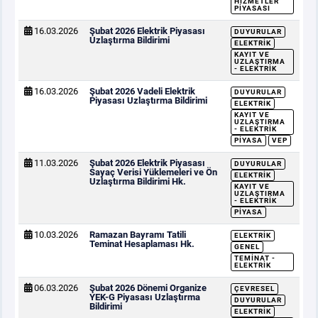
HIZMETLER
PIYASASI
16.03.2026
Şubat 2026 Elektrik Piyasası
DUYURULAR
Uzlaştırma Bildirimi
ELEKTRIK
KAYIT VE
UZLAŞTIRMA
- ELEKTRIK
16.03.2026
Şubat 2026 Vadeli Elektrik
DUYURULAR
Piyasası Uzlaştırma Bildirimi
ELEKTRIK
KAYIT VE
UZLAŞTIRMA
- ELEKTRIK
PIYASA
VEP
11.03.2026
Şubat 2026 Elektrik Piyasası
DUYURULAR
Sayaç Verisi Yüklemeleri ve Ön
ELEKTRIK
Uzlaştırma Bildirimi Hk.
KAYIT VE
UZLAŞTIRMA
- ELEKTRIK
PIYASA
10.03.2026
Ramazan Bayramı Tatili
ELEKTRIK
Teminat Hesaplaması Hk.
GENEL
TEMINAT -
ELEKTRIK
06.03.2026
Şubat 2026 Dönemi Organize
ÇEVRESEL
YEK-G Piyasası Uzlaştırma
DUYURULAR
Bildirimi
ELEKTRIK