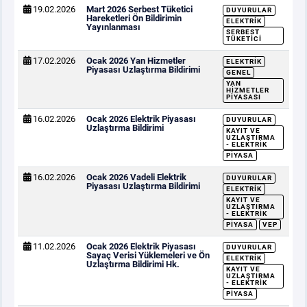
19.02.2026
Mart 2026 Serbest Tüketici
DUYURULAR
Hareketleri Ön Bildirimin
ELEKTRIK
Yayınlanması
SERBEST
TÜKETICI
17.02.2026
Ocak 2026 Yan Hizmetler
ELEKTRIK
Piyasası Uzlaştırma Bildirimi
GENEL
YAN
HIZMETLER
PIYASASI
16.02.2026
Ocak 2026 Elektrik Piyasası
DUYURULAR
Uzlaştırma Bildirimi
KAYIT VE
UZLAŞTIRMA
- ELEKTRIK
PIYASA
16.02.2026
Ocak 2026 Vadeli Elektrik
DUYURULAR
Piyasası Uzlaştırma Bildirimi
ELEKTRIK
KAYIT VE
UZLAŞTIRMA
- ELEKTRIK
PIYASA
VEP
11.02.2026
Ocak 2026 Elektrik Piyasası
DUYURULAR
Sayaç Verisi Yüklemeleri ve Ön
ELEKTRIK
Uzlaştırma Bildirimi Hk.
KAYIT VE
UZLAŞTIRMA
- ELEKTRIK
PIYASA