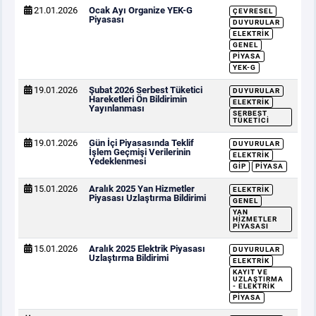
21.01.2026
Ocak Ayı Organize YEK-G
ÇEVRESEL
Piyasası
DUYURULAR
ELEKTRIK
GENEL
PIYASA
YEK-G
19.01.2026
Şubat 2026 Serbest Tüketici
DUYURULAR
Hareketleri Ön Bildirimin
ELEKTRIK
Yayınlanması
SERBEST
TÜKETICI
19.01.2026
Gün İçi Piyasasında Teklif
DUYURULAR
İşlem Geçmişi Verilerinin
ELEKTRIK
Yedeklenmesi
GİP
PIYASA
15.01.2026
Aralık 2025 Yan Hizmetler
ELEKTRIK
Piyasası Uzlaştırma Bildirimi
GENEL
YAN
HIZMETLER
PIYASASI
15.01.2026
Aralık 2025 Elektrik Piyasası
DUYURULAR
Uzlaştırma Bildirimi
ELEKTRIK
KAYIT VE
UZLAŞTIRMA
- ELEKTRIK
PIYASA