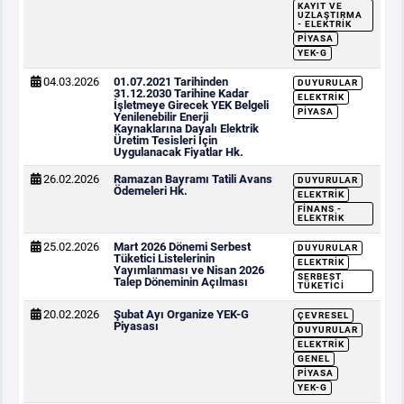
KAYIT VE
UZLAŞTIRMA
- ELEKTRIK
PIYASA
YEK-G
04.03.2026
01.07.2021 Tarihinden
DUYURULAR
31.12.2030 Tarihine Kadar
ELEKTRIK
İşletmeye Girecek YEK Belgeli
PIYASA
Yenilenebilir Enerji
Kaynaklarına Dayalı Elektrik
Üretim Tesisleri İçin
Uygulanacak Fiyatlar Hk.
26.02.2026
Ramazan Bayramı Tatili Avans
DUYURULAR
Ödemeleri Hk.
ELEKTRIK
FINANS -
ELEKTRIK
25.02.2026
Mart 2026 Dönemi Serbest
DUYURULAR
Tüketici Listelerinin
ELEKTRIK
Yayımlanması ve Nisan 2026
SERBEST
Talep Döneminin Açılması
TÜKETICI
20.02.2026
Şubat Ayı Organize YEK-G
ÇEVRESEL
Piyasası
DUYURULAR
ELEKTRIK
GENEL
PIYASA
YEK-G