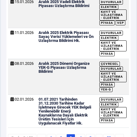
15.01.2026
Aralık 2025 Vadeli Elektrik
DUYURULAR
Piyasası Uzlaştırma Bildirimi
ELEKTRIK
KAYIT VE
UZLAŞTIRMA
- ELEKTRIK
PIYASA
VEP
11.01.2026
Aralık 2025 Elektrik Piyasası
DUYURULAR
Sayaç Verisi Yüklemeleri ve Ön
ELEKTRIK
Uzlaştırma Bildirimi Hk.
KAYIT VE
UZLAŞTIRMA
- ELEKTRIK
PIYASA
08.01.2026
Aralık 2025 Dönemi Organize
ÇEVRESEL
YEK-G Piyasası Uzlaştırma
DUYURULAR
Bildirimi
KAYIT VE
UZLAŞTIRMA
- ELEKTRIK
PIYASA
YEK-G
02.01.2026
01.07.2021 Tarihinden
DUYURULAR
31.12.2030 Tarihine Kadar
ELEKTRIK
İşletmeye Girecek YEK Belgeli
KAYIT VE
Yenilenebilir Enerji
UZLAŞTIRMA
Kaynaklarına Dayalı Elektrik
- ELEKTRIK
Üretim Tesisleri İçin
PIYASA
Uygulanacak Fiyatlar Hk.