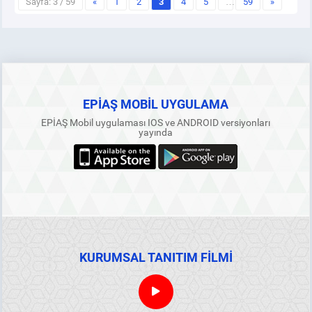
Sayfa: 3 / 59
«
1
2
3
4
5
…
59
»
EPİAŞ MOBİL UYGULAMA
EPİAŞ Mobil uygulaması IOS ve ANDROID versiyonları
yayında
KURUMSAL TANITIM FİLMİ