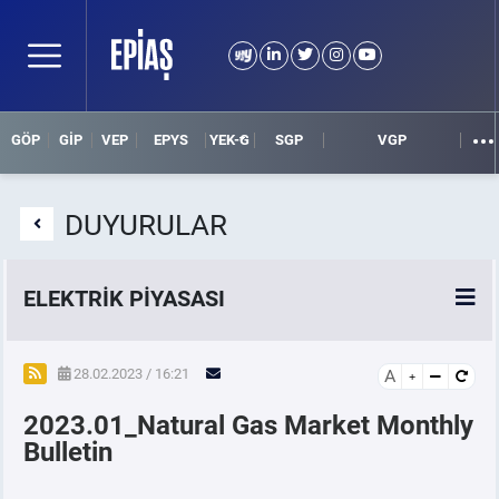
GÖP
GİP
VEP
EPYS
YEK-G
SGP
VGP
DUYURULAR
ELEKTRİK PİYASASI
SPOT ELEKTRİK PİYASALARI
28.02.2023 / 16:21
A
2023.01_Natural Gas Market Monthly
ÖRNEK FİNANS BELGELERİ
Bulletin
VADELİ ELEKTRİK PİYASASI