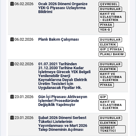
06.02.2026
Ocak 2026 Dönemi Organize
ÇEVRESEL
YEK-G Piyasası Uzlaştırma
DUYURULAR
Bildirimi
KAYIT VE
UZLAŞTIRMA
- ELEKTRIK
PIYASA
YEK-G
06.02.2026
Planlı Bakım Çalışması
DUYURULAR
ELEKTRIK
GİP
PIYASA
PLANLI BAKIM
02.02.2026
01.07.2021 Tarihinden
DUYURULAR
31.12.2030 Tarihine Kadar
ELEKTRIK
İşletmeye Girecek YEK Belgeli
KAYIT VE
Yenilenebilir Enerji
UZLAŞTIRMA
Kaynaklarına Dayalı Elektrik
- ELEKTRIK
Üretim Tesisleri İçin
PIYASA
Uygulanacak Fiyatlar Hk.
23.01.2026
Gün İçi Piyasası Aktivasyon
GİP
İşlemleri Prosedüründe
KAYIT VE
Değişiklik Yapılmıştır
UZLAŞTIRMA
- ELEKTRIK
23.01.2026
Şubat 2026 Dönemi Serbest
DUYURULAR
Tüketici Listelerinin
ELEKTRIK
Yayımlanması ve Mart 2026
SERBEST
Talep Döneminin Açılması
TÜKETICI