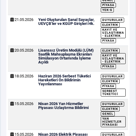
GENEL
PIYASA
YEK-G
21.05.2026
Yeni Oluşturulan Sanal Sayaçlar,
DUYURULAR
UEVÇB’ler ve KGÜP Girişleri Hk.
ELEKTRIK
KAYIT VE
UZLAŞTIRMA
- ELEKTRIK
PIYASA
20.05.2026
Lisanssız Üretim Modülü (LÜM)
ELEKTRIK
Saatlik Mahsuplaşma Ekranları
KAYIT VE
Simülasyon Ortamında İşleme
UZLAŞTIRMA
Açıldı
- ELEKTRIK
PIYASA
18.05.2026
Haziran 2026 Serbest Tüketici
DUYURULAR
Hareketleri Ön Bildirimin
ELEKTRIK
Yayınlanması
PIYASA
SERBEST
TÜKETICI
15.05.2026
Nisan 2026 Yan Hizmetler
DUYURULAR
Piyasası Uzlaştırma Bildirimi
ELEKTRIK
GENEL
YAN
HIZMETLER
PIYASASI
15.05.2026
Nisan 2026 Elektrik Piyasası
DUYURULAR