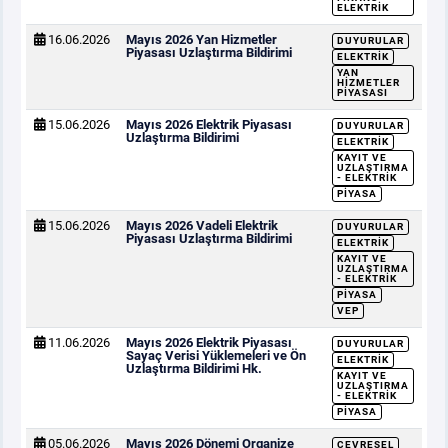
ELEKTRIK
16.06.2026
Mayıs 2026 Yan Hizmetler
DUYURULAR
Piyasası Uzlaştırma Bildirimi
ELEKTRIK
YAN
HIZMETLER
PIYASASI
15.06.2026
Mayıs 2026 Elektrik Piyasası
DUYURULAR
Uzlaştırma Bildirimi
ELEKTRIK
KAYIT VE
UZLAŞTIRMA
- ELEKTRIK
PIYASA
15.06.2026
Mayıs 2026 Vadeli Elektrik
DUYURULAR
Piyasası Uzlaştırma Bildirimi
ELEKTRIK
KAYIT VE
UZLAŞTIRMA
- ELEKTRIK
PIYASA
VEP
11.06.2026
Mayıs 2026 Elektrik Piyasası
DUYURULAR
Sayaç Verisi Yüklemeleri ve Ön
ELEKTRIK
Uzlaştırma Bildirimi Hk.
KAYIT VE
UZLAŞTIRMA
- ELEKTRIK
PIYASA
05.06.2026
Mayıs 2026 Dönemi Organize
ÇEVRESEL