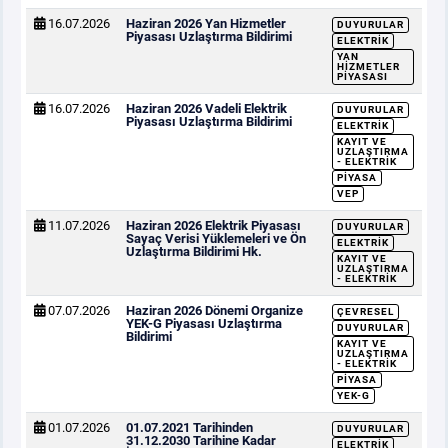
16.07.2026
Haziran 2026 Yan Hizmetler
DUYURULAR
Piyasası Uzlaştırma Bildirimi
ELEKTRIK
YAN
HIZMETLER
PIYASASI
16.07.2026
Haziran 2026 Vadeli Elektrik
DUYURULAR
Piyasası Uzlaştırma Bildirimi
ELEKTRIK
KAYIT VE
UZLAŞTIRMA
- ELEKTRIK
PIYASA
VEP
11.07.2026
Haziran 2026 Elektrik Piyasası
DUYURULAR
Sayaç Verisi Yüklemeleri ve Ön
ELEKTRIK
Uzlaştırma Bildirimi Hk.
KAYIT VE
UZLAŞTIRMA
- ELEKTRIK
07.07.2026
Haziran 2026 Dönemi Organize
ÇEVRESEL
YEK-G Piyasası Uzlaştırma
DUYURULAR
Bildirimi
KAYIT VE
UZLAŞTIRMA
- ELEKTRIK
PIYASA
YEK-G
01.07.2026
01.07.2021 Tarihinden
DUYURULAR
31.12.2030 Tarihine Kadar
ELEKTRIK