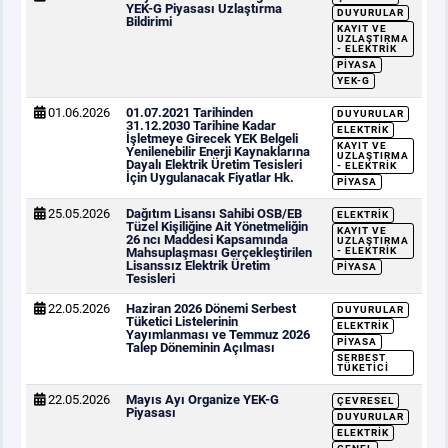
YEK-G Piyasası Uzlaştırma
DUYURULAR
Bildirimi
KAYIT VE
UZLAŞTIRMA
- ELEKTRIK
PIYASA
YEK-G
01.06.2026
01.07.2021 Tarihinden
DUYURULAR
31.12.2030 Tarihine Kadar
ELEKTRIK
İşletmeye Girecek YEK Belgeli
KAYIT VE
Yenilenebilir Enerji Kaynaklarına
UZLAŞTIRMA
Dayalı Elektrik Üretim Tesisleri
- ELEKTRIK
İçin Uygulanacak Fiyatlar Hk.
PIYASA
25.05.2026
Dağıtım Lisansı Sahibi OSB/EB
ELEKTRIK
Tüzel Kişiliğine Ait Yönetmeliğin
KAYIT VE
26 ncı Maddesi Kapsamında
UZLAŞTIRMA
Mahsuplaşması Gerçekleştirilen
- ELEKTRIK
Lisanssız Elektrik Üretim
PIYASA
Tesisleri
22.05.2026
Haziran 2026 Dönemi Serbest
DUYURULAR
Tüketici Listelerinin
ELEKTRIK
Yayımlanması ve Temmuz 2026
PIYASA
Talep Döneminin Açılması
SERBEST
TÜKETICI
22.05.2026
Mayıs Ayı Organize YEK-G
ÇEVRESEL
Piyasası
DUYURULAR
ELEKTRIK