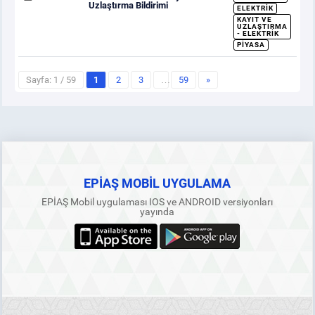
Uzlaştırma Bildirimi
ELEKTRIK
KAYIT VE
UZLAŞTIRMA
- ELEKTRIK
PIYASA
Sayfa: 1 / 59
1
2
3
…
59
»
EPİAŞ MOBİL UYGULAMA
EPİAŞ Mobil uygulaması IOS ve ANDROID versiyonları
yayında