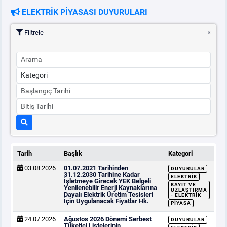
ELEKTRİK PİYASASI DUYURULARI
PİYASA
KAYIT
SÜRECİ
Filtrele
SERBEST TÜKETİCİ
MALİ UZLAŞTIRMA
TEMİNAT
BÜLTENLER
Tarih
Başlık
Kategori
03.08.2026
01.07.2021 Tarihinden
DUYURULAR
DUYURULAR
31.12.2030 Tarihine Kadar
ELEKTRIK
İşletmeye Girecek YEK Belgeli
KAYIT VE
Yenilenebilir Enerji Kaynaklarına
UZLAŞTIRMA
Dayalı Elektrik Üretim Tesisleri
- ELEKTRIK
İçin Uygulanacak Fiyatlar Hk.
BT HİZMET YÖNETİM SİSTEMİ POLİTİKAMIZ
PIYASA
24.07.2026
Ağustos 2026 Dönemi Serbest
DUYURULAR
Tüketici Listelerinin