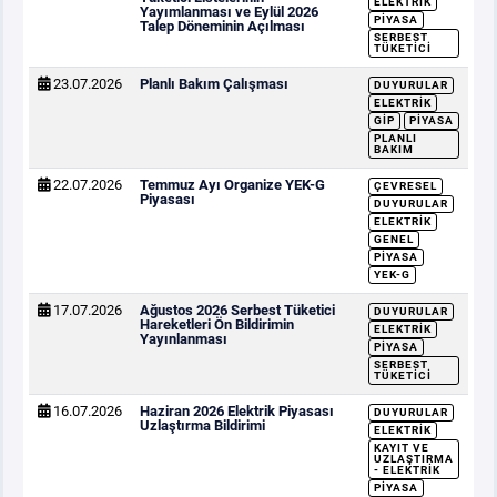
ELEKTRIK
Yayımlanması ve Eylül 2026
PIYASA
Talep Döneminin Açılması
SERBEST
TÜKETICI
23.07.2026
Planlı Bakım Çalışması
DUYURULAR
ELEKTRIK
GİP
PIYASA
PLANLI
BAKIM
22.07.2026
Temmuz Ayı Organize YEK-G
ÇEVRESEL
Piyasası
DUYURULAR
ELEKTRIK
GENEL
PIYASA
YEK-G
17.07.2026
Ağustos 2026 Serbest Tüketici
DUYURULAR
Hareketleri Ön Bildirimin
ELEKTRIK
Yayınlanması
PIYASA
SERBEST
TÜKETICI
16.07.2026
Haziran 2026 Elektrik Piyasası
DUYURULAR
Uzlaştırma Bildirimi
ELEKTRIK
KAYIT VE
UZLAŞTIRMA
- ELEKTRIK
PIYASA