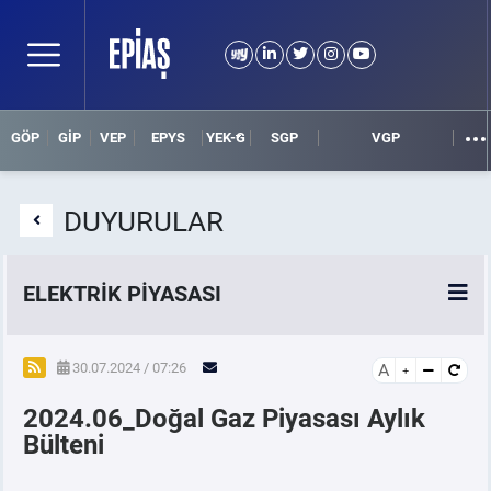
GÖP
GİP
VEP
EPYS
YEK-G
SGP
VGP
DUYURULAR
ELEKTRİK PİYASASI
SPOT ELEKTRİK PİYASALARI
30.07.2024 / 07:26
A
2024.06_Doğal Gaz Piyasası Aylık
ÖRNEK FİNANS BELGELERİ
Bülteni
VADELİ ELEKTRİK PİYASASI