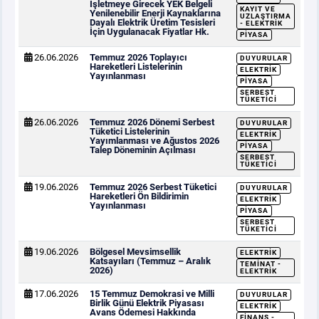
İşletmeye Girecek YEK Belgeli
KAYIT VE
Yenilenebilir Enerji Kaynaklarına
UZLAŞTIRMA
Dayalı Elektrik Üretim Tesisleri
- ELEKTRIK
İçin Uygulanacak Fiyatlar Hk.
PIYASA
26.06.2026
Temmuz 2026 Toplayıcı
DUYURULAR
Hareketleri Listelerinin
ELEKTRIK
Yayınlanması
PIYASA
SERBEST
TÜKETICI
26.06.2026
Temmuz 2026 Dönemi Serbest
DUYURULAR
Tüketici Listelerinin
ELEKTRIK
Yayımlanması ve Ağustos 2026
PIYASA
Talep Döneminin Açılması
SERBEST
TÜKETICI
19.06.2026
Temmuz 2026 Serbest Tüketici
DUYURULAR
Hareketleri Ön Bildirimin
ELEKTRIK
Yayınlanması
PIYASA
SERBEST
TÜKETICI
19.06.2026
Bölgesel Mevsimsellik
ELEKTRIK
Katsayıları (Temmuz – Aralık
TEMINAT -
2026)
ELEKTRIK
17.06.2026
15 Temmuz Demokrasi ve Milli
DUYURULAR
Birlik Günü Elektrik Piyasası
ELEKTRIK
Avans Ödemesi Hakkında
FINANS -