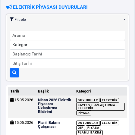
ELEKTRİK PİYASASI DUYURULARI
PİYASA
KAYIT
SÜRECİ
Filtrele
SERBEST TÜKETİCİ
MALİ UZLAŞTIRMA
TEMİNAT
BÜLTENLER
Tarih
Başlık
Kategori
15.05.2026
Nisan 2026 Elektrik
DUYURULAR
ELEKTRIK
DUYURULAR
Piyasası
KAYIT VE UZLAŞTIRMA -
Uzlaştırma
ELEKTRIK
Bildirimi
PIYASA
BT HİZMET YÖNETİM SİSTEMİ POLİTİKAMIZ
15.05.2026
Planlı Bakım
DUYURULAR
ELEKTRIK
Çalışması
GİP
PIYASA
PLANLI BAKIM