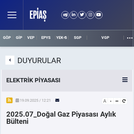
GÖP
GİP
VEP
EPYS
YEK-G
SGP
VGP
DUYURULAR
ELEKTRİK PİYASASI
SPOT ELEKTRİK PİYASALARI
19.09.2025 / 12:21
A
2025.07_Doğal Gaz Piyasası Aylık
ÖRNEK FİNANS BELGELERİ
Bülteni
VADELİ ELEKTRİK PİYASASI