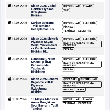
15.05.2026
Nisan 2026 Vadeli
DUYURULAR
PIYASA
Elektrik Piyasası
VEP
Uzlaştırma
Bildirimi
12.05.2026
Kurban Bayramı
DUYURULAR
ELEKTRIK
Tatili Teminat
PIYASA
Hesaplaması Hk.
TEMINAT - ELEKTRIK
11.05.2026
Nisan 2026 Elektrik
DUYURULAR
ELEKTRIK
Piyasası Sayaç
KAYIT VE UZLAŞTIRMA -
Verisi Yüklemeleri
ELEKTRIK
ve Ön Uzlaştırma
PIYASA
Bildirimi Hk.
08.05.2026
Lisanssız Üretim
DUYURULAR
ELEKTRIK
Modülü (LÜM)
KAYIT VE UZLAŞTIRMA -
Kapsamında
ELEKTRIK
Yapılacak
PIYASA
Bildirimler
08.05.2026
Nisan 2026 Dönemi
ÇEVRESEL
DUYURULAR
Organize YEK-G
KAYIT VE UZLAŞTIRMA -
Piyasası
ELEKTRIK
Uzlaştırma
PIYASA
YEK-G
Bildirimi
06.05.2026
19 Mayıs Atatürk’ü
DUYURULAR
PIYASA
Anma Gençlik ve
TEMINAT - ELEKTRIK
Spor Bayramı Tatili
Teminat