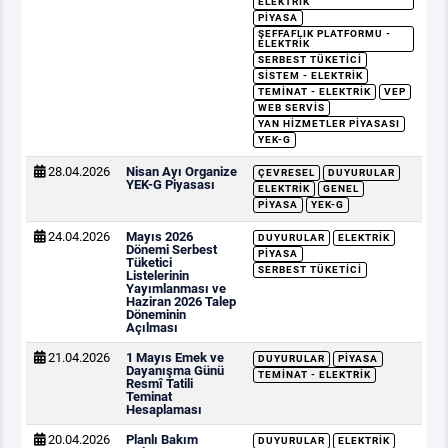
ELEKTRIK
PIYASA
ŞEFFAFLIK PLATFORMU -
ELEKTRIK
SERBEST TÜKETICI
SISTEM - ELEKTRIK
TEMINAT - ELEKTRIK
VEP
WEB SERVIS
YAN HIZMETLER PIYASASI
YEK-G
28.04.2026
Nisan Ayı Organize
ÇEVRESEL
DUYURULAR
YEK-G Piyasası
ELEKTRIK
GENEL
PIYASA
YEK-G
24.04.2026
Mayıs 2026
DUYURULAR
ELEKTRIK
Dönemi Serbest
PIYASA
Tüketici
SERBEST TÜKETICI
Listelerinin
Yayımlanması ve
Haziran 2026 Talep
Döneminin
Açılması
21.04.2026
1 Mayıs Emek ve
DUYURULAR
PIYASA
Dayanışma Günü
TEMINAT - ELEKTRIK
Resmî Tatili
Teminat
Hesaplaması
20.04.2026
Planlı Bakım
DUYURULAR
ELEKTRIK