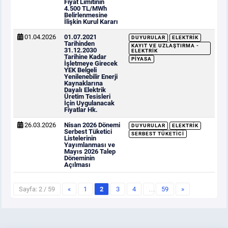
Fiyat Limitinin
4.500 TL/MWh
Belirlenmesine
İlişkin Kurul Kararı
01.04.2026
01.07.2021
DUYURULAR
ELEKTRIK
Tarihinden
KAYIT VE UZLAŞTIRMA -
31.12.2030
ELEKTRIK
Tarihine Kadar
PIYASA
İşletmeye Girecek
YEK Belgeli
Yenilenebilir Enerji
Kaynaklarına
Dayalı Elektrik
Üretim Tesisleri
İçin Uygulanacak
Fiyatlar Hk.
26.03.2026
Nisan 2026 Dönemi
DUYURULAR
ELEKTRIK
Serbest Tüketici
SERBEST TÜKETICI
Listelerinin
Yayımlanması ve
Mayıs 2026 Talep
Döneminin
Açılması
Sayfa: 2 / 59
«
1
2
3
4
…
59
»