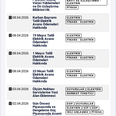
KAYIT VE UZLAŞTIRMA -
Verisi Yüklemeleri
ELEKTRIK
ve Ön Uzlaştırma
PIYASA
Bildirimi Hk.
08.04.2026
Kurban Bayramı
ELEKTRIK
Tatili Elektrik
FINANS - ELEKTRIK
Avans Ödemeleri
Hakkında
08.04.2026
19 Mayıs Tatili
ELEKTRIK
Elektrik Avans
FINANS - ELEKTRIK
Ödemeleri
Hakkında
08.04.2026
1 Mayıs Tatili
ELEKTRIK
Elektrik Avans
FINANS - ELEKTRIK
Ödemeleri
Hakkında
08.04.2026
23 Nisan Tatili
ELEKTRIK
Elektrik Avans
FINANS - ELEKTRIK
Ödemeleri
Hakkında
03.04.2026
Ölçüm Noktası
DUYURULAR
ELEKTRIK
Servislerine Yeni
SERBEST TÜKETICI
Alan Eklenmesi
02.04.2026
Gün Öncesi
DGP
DUYURULAR
Piyasasında ve
ELEKTRIK
GİP
GÖP
Dengeleme Güç
İKILI ANLAŞMA
PIYASA
Piyasasında Azami