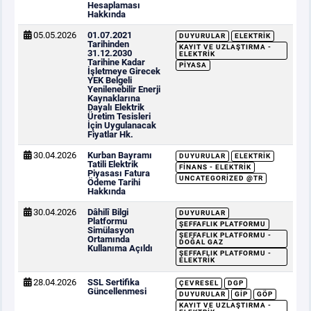
Hesaplaması
Hakkında
05.05.2026
01.07.2021
DUYURULAR
ELEKTRIK
Tarihinden
KAYIT VE UZLAŞTIRMA -
31.12.2030
ELEKTRIK
Tarihine Kadar
PIYASA
İşletmeye Girecek
YEK Belgeli
Yenilenebilir Enerji
Kaynaklarına
Dayalı Elektrik
Üretim Tesisleri
İçin Uygulanacak
Fiyatlar Hk.
30.04.2026
Kurban Bayramı
DUYURULAR
ELEKTRIK
Tatili Elektrik
FINANS - ELEKTRIK
Piyasası Fatura
UNCATEGORIZED @TR
Ödeme Tarihi
Hakkında
30.04.2026
Dâhilî Bilgi
DUYURULAR
Platformu
ŞEFFAFLIK PLATFORMU
Simülasyon
ŞEFFAFLIK PLATFORMU -
Ortamında
DOĞAL GAZ
Kullanıma Açıldı
ŞEFFAFLIK PLATFORMU -
ELEKTRIK
28.04.2026
SSL Sertifika
ÇEVRESEL
DGP
Güncellenmesi
DUYURULAR
GİP
GÖP
KAYIT VE UZLAŞTIRMA -