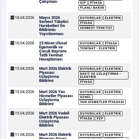
Çalışması
GİP
PIYASA
PLANLI BAKIM
18.04.2026
Mayıs 2026
DUYURULAR
ELEKTRIK
Serbest Tüketici
PIYASA
Hareketleri Ön
SERBEST TÜKETICI
Bildirimin
Yayınlanması
16.04.2026
23 Nisan Ulusal
DUYURULAR
PIYASA
Egemenlik ve
TEMINAT - ELEKTRIK
Çocuk Bayramı
Tatili Teminat
Hesaplaması
15.04.2026
Mart 2026 Elektrik
DUYURULAR
ELEKTRIK
Piyasası
KAYIT VE UZLAŞTIRMA -
Uzlaştırma
ELEKTRIK
Bildirimi
PIYASA
15.04.2026
Mart 2026 Yan
DUYURULAR
ELEKTRIK
Hizmetler Piyasası
GENEL
Uzlaştırma
YAN HIZMETLER PIYASASI
Bildirimi
15.04.2026
Mart 2026 Vadeli
DUYURULAR
ELEKTRIK
Elektrik Piyasası
PIYASA
VEP
Uzlaştırma
Bildirimi
11.04.2026
Mart 2026 Elektrik
DUYURULAR
ELEKTRIK
Piyasası Sayaç