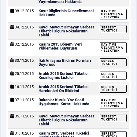
Yayımlanması Hakkında
08.12.2015
Kayıt Bilgilerinin Güncellenmesi
KAYIT VE
Hakkında
UZLAŞTIRMA
- ELEKTRIK
04.12.2015
Kaydı Mevcut Olmayan Serbest
SERBEST
Tüketici Ölçüm Noktalarının
TÜKETICI
Talebi
02.12.2015
Kasım 2015 Dönemi Veri
KAYIT VE
Yüklemeleri Duyurusu
UZLAŞTIRMA
- ELEKTRIK
30.11.2015
İkili Anlaşma Bildirim Formları
SERBEST
Duyurusu
TÜKETICI
25.11.2015
Aralık 2015 Serbest Tüketici
SERBEST
Kesinleşmiş Listeler
TÜKETICI
16.11.2015
Aralık 2015 Serbest Tüketici
SERBEST
Hareketleri Ön Bildirimi
TÜKETICI
07.11.2015
Bakanlar Kurulu Yaz Saati
KAYIT VE
Uygulaması Kararı Hakkında
UZLAŞTIRMA
- ELEKTRIK
05.11.2015
Kaydı Mevcut Olmayan Serbest
SERBEST
Tüketici Ölçüm Noktalarının
TÜKETICI
Talebi
31.10.2015
Kasım 2015 Serbest Tüketici
SERBEST
TÜKETICI