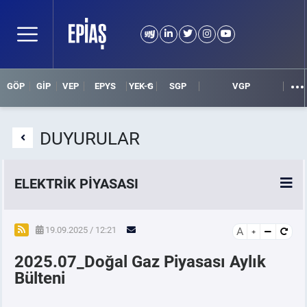
GÖP
GİP
VEP
EPYS
YEK-G
SGP
VGP
DUYURULAR
ELEKTRİK PİYASASI
SPOT ELEKTRİK PİYASALARI
19.09.2025 / 12:21
A
2025.07_Doğal Gaz Piyasası Aylık
ÖRNEK FİNANS BELGELERİ
Bülteni
VADELİ ELEKTRİK PİYASASI