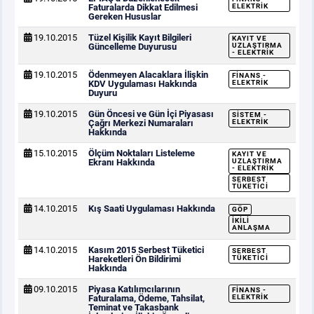
Faturalarda Dikkat Edilmesi
ELEKTRIK
Gereken Hususlar
19.10.2015
Tüzel Kişilik Kayıt Bilgileri
KAYIT VE
Güncelleme Duyurusu
UZLAŞTIRMA
- ELEKTRIK
19.10.2015
Ödenmeyen Alacaklara İlişkin
FINANS -
KDV Uygulaması Hakkında
ELEKTRIK
Duyuru
19.10.2015
Gün Öncesi ve Gün İçi Piyasası
SISTEM -
Çağrı Merkezi Numaraları
ELEKTRIK
Hakkında
15.10.2015
Ölçüm Noktaları Listeleme
KAYIT VE
Ekranı Hakkında
UZLAŞTIRMA
- ELEKTRIK
SERBEST
TÜKETICI
14.10.2015
Kış Saati Uygulaması Hakkında
GÖP
İKILI
ANLAŞMA
14.10.2015
Kasım 2015 Serbest Tüketici
SERBEST
Hareketleri Ön Bildirimi
TÜKETICI
Hakkında
09.10.2015
Piyasa Katılımcılarının
FINANS -
Faturalama, Ödeme, Tahsilat,
ELEKTRIK
Teminat ve Takasbank