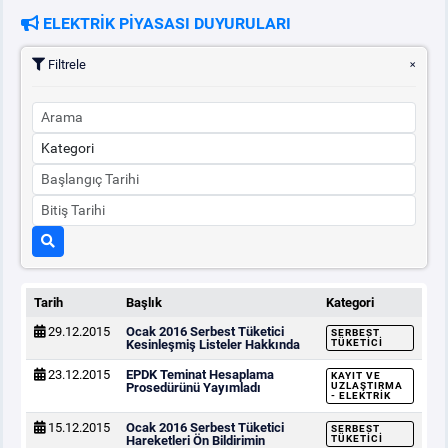
ELEKTRİK PİYASASI DUYURULARI
PİYASA
KAYIT
SÜRECİ
Filtrele
SERBEST TÜKETİCİ
MALİ UZLAŞTIRMA
TEMİNAT
BÜLTENLER
Tarih
Başlık
Kategori
29.12.2015
Ocak 2016 Serbest Tüketici
SERBEST
DUYURULAR
Kesinleşmiş Listeler Hakkında
TÜKETICI
23.12.2015
EPDK Teminat Hesaplama
KAYIT VE
Prosedürünü Yayımladı
UZLAŞTIRMA
- ELEKTRIK
BT HİZMET YÖNETİM SİSTEMİ POLİTİKAMIZ
15.12.2015
Ocak 2016 Serbest Tüketici
SERBEST
Hareketleri Ön Bildirimin
TÜKETICI