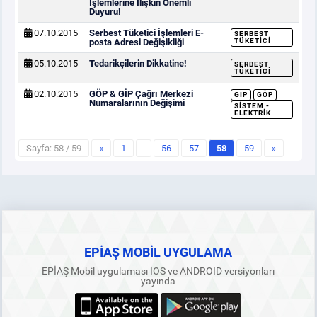
İşlemlerine İlişkin Önemli
Duyuru!
07.10.2015
Serbest Tüketici İşlemleri E-
SERBEST
posta Adresi Değişikliği
TÜKETICI
05.10.2015
Tedarikçilerin Dikkatine!
SERBEST
TÜKETICI
02.10.2015
GÖP & GİP Çağrı Merkezi
GİP
GÖP
Numaralarının Değişimi
SISTEM -
ELEKTRIK
Sayfa: 58 / 59
«
1
…
56
57
58
59
»
EPİAŞ MOBİL UYGULAMA
EPİAŞ Mobil uygulaması IOS ve ANDROID versiyonları
yayında