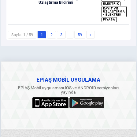
Uzlaştırma Bildirimi
ELEKTRIK
KAYIT VE
UZLAŞTIRMA
- ELEKTRIK
PIYASA
Sayfa: 1 / 59
1
2
3
…
59
»
EPİAŞ MOBİL UYGULAMA
EPİAŞ Mobil uygulaması IOS ve ANDROID versiyonları
yayında