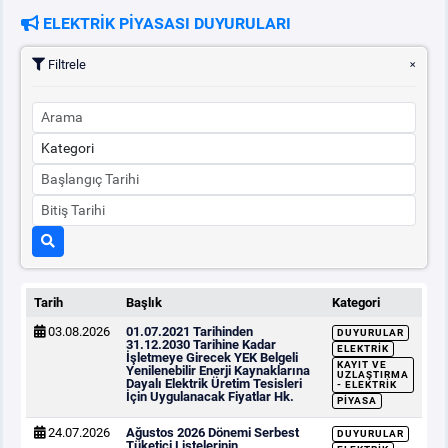
ELEKTRİK PİYASASI DUYURULARI
PİYASA
KAYIT
SÜRECİ
Filtrele
SERBEST TÜKETİCİ
MALİ UZLAŞTIRMA
TEMİNAT
BÜLTENLER
Tarih
Başlık
Kategori
03.08.2026
01.07.2021 Tarihinden
DUYURULAR
DUYURULAR
31.12.2030 Tarihine Kadar
ELEKTRIK
İşletmeye Girecek YEK Belgeli
KAYIT VE
Yenilenebilir Enerji Kaynaklarına
UZLAŞTIRMA
Dayalı Elektrik Üretim Tesisleri
- ELEKTRIK
İçin Uygulanacak Fiyatlar Hk.
BT HİZMET YÖNETİM SİSTEMİ POLİTİKAMIZ
PIYASA
24.07.2026
Ağustos 2026 Dönemi Serbest
DUYURULAR
Tüketici Listelerinin