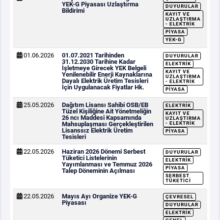
YEK-G Piyasası Uzlaştırma
DUYURULAR
Bildirimi
KAYIT VE
UZLAŞTIRMA
- ELEKTRIK
PIYASA
YEK-G
01.06.2026
01.07.2021 Tarihinden
DUYURULAR
31.12.2030 Tarihine Kadar
ELEKTRIK
İşletmeye Girecek YEK Belgeli
KAYIT VE
Yenilenebilir Enerji Kaynaklarına
UZLAŞTIRMA
Dayalı Elektrik Üretim Tesisleri
- ELEKTRIK
İçin Uygulanacak Fiyatlar Hk.
PIYASA
25.05.2026
Dağıtım Lisansı Sahibi OSB/EB
ELEKTRIK
Tüzel Kişiliğine Ait Yönetmeliğin
KAYIT VE
26 ncı Maddesi Kapsamında
UZLAŞTIRMA
Mahsuplaşması Gerçekleştirilen
- ELEKTRIK
Lisanssız Elektrik Üretim
PIYASA
Tesisleri
22.05.2026
Haziran 2026 Dönemi Serbest
DUYURULAR
Tüketici Listelerinin
ELEKTRIK
Yayımlanması ve Temmuz 2026
PIYASA
Talep Döneminin Açılması
SERBEST
TÜKETICI
22.05.2026
Mayıs Ayı Organize YEK-G
ÇEVRESEL
Piyasası
DUYURULAR
ELEKTRIK