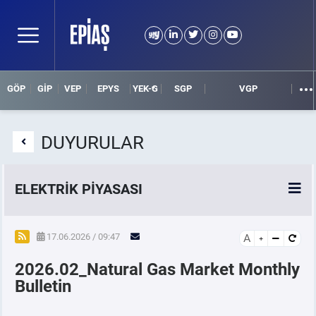
GÖP
GİP
VEP
EPYS
YEK-G
SGP
VGP
DUYURULAR
ELEKTRİK PİYASASI
SPOT ELEKTRİK PİYASALARI
17.06.2026 / 09:47
A
2026.02_Natural Gas Market Monthly
ÖRNEK FİNANS BELGELERİ
Bulletin
VADELİ ELEKTRİK PİYASASI