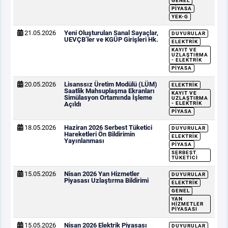
GENEL
PIYASA
YEK-G
21.05.2026
Yeni Oluşturulan Sanal Sayaçlar,
DUYURULAR
UEVÇB’ler ve KGÜP Girişleri Hk.
ELEKTRIK
KAYIT VE
UZLAŞTIRMA
- ELEKTRIK
PIYASA
20.05.2026
Lisanssız Üretim Modülü (LÜM)
ELEKTRIK
Saatlik Mahsuplaşma Ekranları
KAYIT VE
Simülasyon Ortamında İşleme
UZLAŞTIRMA
Açıldı
- ELEKTRIK
PIYASA
18.05.2026
Haziran 2026 Serbest Tüketici
DUYURULAR
Hareketleri Ön Bildirimin
ELEKTRIK
Yayınlanması
PIYASA
SERBEST
TÜKETICI
15.05.2026
Nisan 2026 Yan Hizmetler
DUYURULAR
Piyasası Uzlaştırma Bildirimi
ELEKTRIK
GENEL
YAN
HIZMETLER
PIYASASI
15.05.2026
Nisan 2026 Elektrik Piyasası
DUYURULAR