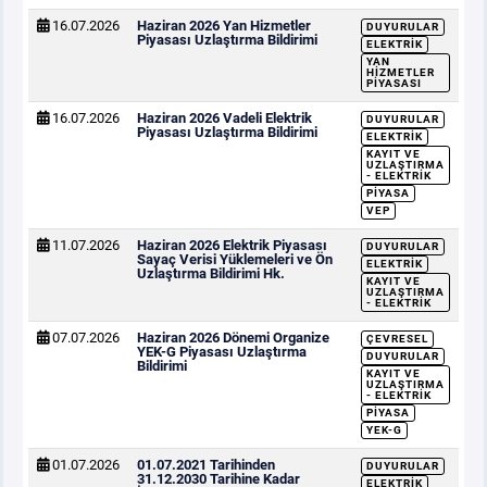
16.07.2026
Haziran 2026 Yan Hizmetler
DUYURULAR
Piyasası Uzlaştırma Bildirimi
ELEKTRIK
YAN
HIZMETLER
PIYASASI
16.07.2026
Haziran 2026 Vadeli Elektrik
DUYURULAR
Piyasası Uzlaştırma Bildirimi
ELEKTRIK
KAYIT VE
UZLAŞTIRMA
- ELEKTRIK
PIYASA
VEP
11.07.2026
Haziran 2026 Elektrik Piyasası
DUYURULAR
Sayaç Verisi Yüklemeleri ve Ön
ELEKTRIK
Uzlaştırma Bildirimi Hk.
KAYIT VE
UZLAŞTIRMA
- ELEKTRIK
07.07.2026
Haziran 2026 Dönemi Organize
ÇEVRESEL
YEK-G Piyasası Uzlaştırma
DUYURULAR
Bildirimi
KAYIT VE
UZLAŞTIRMA
- ELEKTRIK
PIYASA
YEK-G
01.07.2026
01.07.2021 Tarihinden
DUYURULAR
31.12.2030 Tarihine Kadar
ELEKTRIK