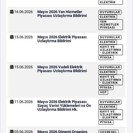
ELEKTRIK
16.06.2026
Mayıs 2026 Yan Hizmetler
DUYURULAR
Piyasası Uzlaştırma Bildirimi
ELEKTRIK
YAN
HIZMETLER
PIYASASI
15.06.2026
Mayıs 2026 Elektrik Piyasası
DUYURULAR
Uzlaştırma Bildirimi
ELEKTRIK
KAYIT VE
UZLAŞTIRMA
- ELEKTRIK
PIYASA
15.06.2026
Mayıs 2026 Vadeli Elektrik
DUYURULAR
Piyasası Uzlaştırma Bildirimi
ELEKTRIK
KAYIT VE
UZLAŞTIRMA
- ELEKTRIK
PIYASA
VEP
11.06.2026
Mayıs 2026 Elektrik Piyasası
DUYURULAR
Sayaç Verisi Yüklemeleri ve Ön
ELEKTRIK
Uzlaştırma Bildirimi Hk.
KAYIT VE
UZLAŞTIRMA
- ELEKTRIK
PIYASA
05.06.2026
Mayıs 2026 Dönemi Organize
ÇEVRESEL