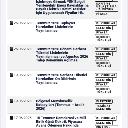
İşletmeye Girecek YEK Belgeli
KAYIT VE
Yenilenebilir Enerji Kaynaklarına
UZLAŞTIRMA
Dayalı Elektrik Üretim Tesisleri
- ELEKTRIK
İçin Uygulanacak Fiyatlar Hk.
PIYASA
26.06.2026
Temmuz 2026 Toplayıcı
DUYURULAR
Hareketleri Listelerinin
ELEKTRIK
Yayınlanması
PIYASA
SERBEST
TÜKETICI
26.06.2026
Temmuz 2026 Dönemi Serbest
DUYURULAR
Tüketici Listelerinin
ELEKTRIK
Yayımlanması ve Ağustos 2026
PIYASA
Talep Döneminin Açılması
SERBEST
TÜKETICI
19.06.2026
Temmuz 2026 Serbest Tüketici
DUYURULAR
Hareketleri Ön Bildirimin
ELEKTRIK
Yayınlanması
PIYASA
SERBEST
TÜKETICI
19.06.2026
Bölgesel Mevsimsellik
ELEKTRIK
Katsayıları (Temmuz – Aralık
TEMINAT -
2026)
ELEKTRIK
17.06.2026
15 Temmuz Demokrasi ve Milli
DUYURULAR
Birlik Günü Elektrik Piyasası
ELEKTRIK
Avans Ödemesi Hakkında
FINANS -