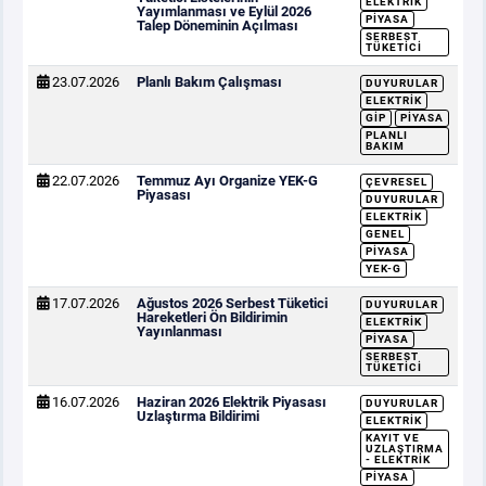
ELEKTRIK
Yayımlanması ve Eylül 2026
PIYASA
Talep Döneminin Açılması
SERBEST
TÜKETICI
23.07.2026
Planlı Bakım Çalışması
DUYURULAR
ELEKTRIK
GİP
PIYASA
PLANLI
BAKIM
22.07.2026
Temmuz Ayı Organize YEK-G
ÇEVRESEL
Piyasası
DUYURULAR
ELEKTRIK
GENEL
PIYASA
YEK-G
17.07.2026
Ağustos 2026 Serbest Tüketici
DUYURULAR
Hareketleri Ön Bildirimin
ELEKTRIK
Yayınlanması
PIYASA
SERBEST
TÜKETICI
16.07.2026
Haziran 2026 Elektrik Piyasası
DUYURULAR
Uzlaştırma Bildirimi
ELEKTRIK
KAYIT VE
UZLAŞTIRMA
- ELEKTRIK
PIYASA