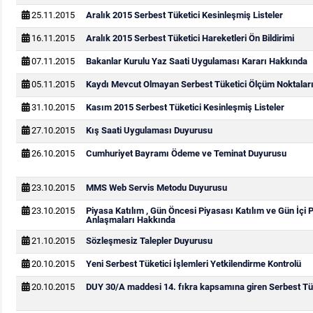
25.11.2015
Aralık 2015 Serbest Tüketici Kesinleşmiş Listeler
16.11.2015
Aralık 2015 Serbest Tüketici Hareketleri Ön Bildirimi
07.11.2015
Bakanlar Kurulu Yaz Saati Uygulaması Kararı Hakkında
05.11.2015
Kaydı Mevcut Olmayan Serbest Tüketici Ölçüm Noktaları
31.10.2015
Kasım 2015 Serbest Tüketici Kesinleşmiş Listeler
27.10.2015
Kış Saati Uygulaması Duyurusu
26.10.2015
Cumhuriyet Bayramı Ödeme ve Teminat Duyurusu
23.10.2015
MMS Web Servis Metodu Duyurusu
23.10.2015
Piyasa Katılım , Gün Öncesi Piyasası Katılım ve Gün İçi 
Anlaşmaları Hakkında
21.10.2015
Sözleşmesiz Talepler Duyurusu
20.10.2015
Yeni Serbest Tüketici İşlemleri Yetkilendirme Kontrolü
20.10.2015
DUY 30/A maddesi 14. fıkra kapsamına giren Serbest Tük