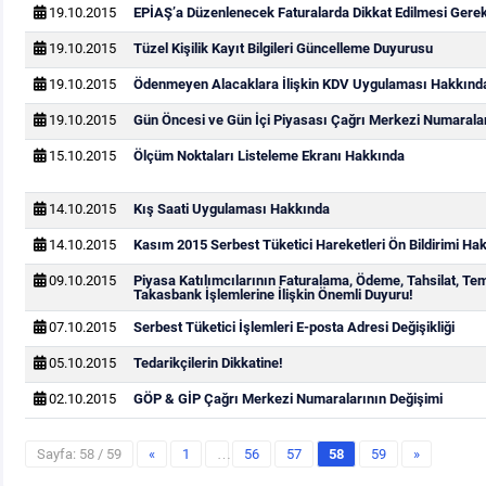
19.10.2015
EPİAŞ’a Düzenlenecek Faturalarda Dikkat Edilmesi Gere
19.10.2015
Tüzel Kişilik Kayıt Bilgileri Güncelleme Duyurusu
19.10.2015
Ödenmeyen Alacaklara İlişkin KDV Uygulaması Hakkınd
19.10.2015
Gün Öncesi ve Gün İçi Piyasası Çağrı Merkezi Numarala
15.10.2015
Ölçüm Noktaları Listeleme Ekranı Hakkında
14.10.2015
Kış Saati Uygulaması Hakkında
14.10.2015
Kasım 2015 Serbest Tüketici Hareketleri Ön Bildirimi Ha
09.10.2015
Piyasa Katılımcılarının Faturalama, Ödeme, Tahsilat, Te
Takasbank İşlemlerine İlişkin Önemli Duyuru!
07.10.2015
Serbest Tüketici İşlemleri E-posta Adresi Değişikliği
05.10.2015
Tedarikçilerin Dikkatine!
02.10.2015
GÖP & GİP Çağrı Merkezi Numaralarının Değişimi
Sayfa: 58 / 59
«
1
…
56
57
58
59
»