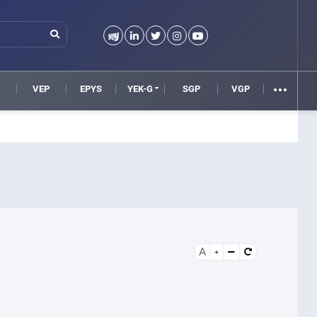
VEP
EPYS
YEK-G
SGP
VGP
A