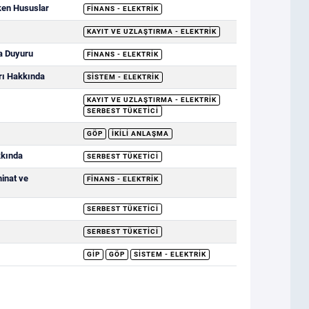
ken Hususlar
FINANS - ELEKTRIK
KAYIT VE UZLAŞTIRMA - ELEKTRIK
a Duyuru
FINANS - ELEKTRIK
rı Hakkında
SISTEM - ELEKTRIK
KAYIT VE UZLAŞTIRMA - ELEKTRIK
SERBEST TÜKETICI
GÖP
İKILI ANLAŞMA
kkında
SERBEST TÜKETICI
minat ve
FINANS - ELEKTRIK
SERBEST TÜKETICI
SERBEST TÜKETICI
GİP
GÖP
SISTEM - ELEKTRIK