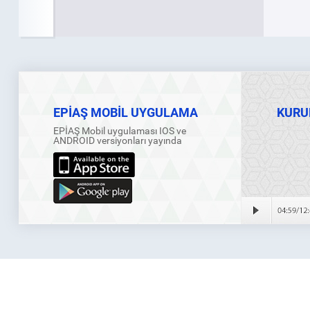
EPİAŞ MOBİL UYGULAMA
KURU
EPİAŞ Mobil uygulaması IOS ve
ANDROID versiyonları yayında