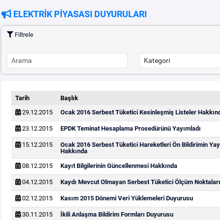
ELEKTRİK PİYASASI DUYURULARI
Filtrele
Tarih
Başlık
29.12.2015
Ocak 2016 Serbest Tüketici Kesinleşmiş Listeler Hakkın
23.12.2015
EPDK Teminat Hesaplama Prosedürünü Yayımladı
15.12.2015
Ocak 2016 Serbest Tüketici Hareketleri Ön Bildirimin Y
Hakkında
08.12.2015
Kayıt Bilgilerinin Güncellenmesi Hakkında
04.12.2015
Kaydı Mevcut Olmayan Serbest Tüketici Ölçüm Noktaları
02.12.2015
Kasım 2015 Dönemi Veri Yüklemeleri Duyurusu
30.11.2015
İkili Anlaşma Bildirim Formları Duyurusu