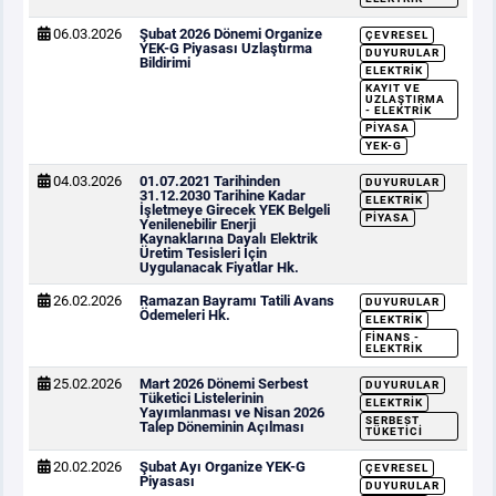
06.03.2026
Şubat 2026 Dönemi Organize
ÇEVRESEL
YEK-G Piyasası Uzlaştırma
DUYURULAR
Bildirimi
ELEKTRIK
KAYIT VE
UZLAŞTIRMA
- ELEKTRIK
PIYASA
YEK-G
04.03.2026
01.07.2021 Tarihinden
DUYURULAR
31.12.2030 Tarihine Kadar
ELEKTRIK
İşletmeye Girecek YEK Belgeli
PIYASA
Yenilenebilir Enerji
Kaynaklarına Dayalı Elektrik
Üretim Tesisleri İçin
Uygulanacak Fiyatlar Hk.
26.02.2026
Ramazan Bayramı Tatili Avans
DUYURULAR
Ödemeleri Hk.
ELEKTRIK
FINANS -
ELEKTRIK
25.02.2026
Mart 2026 Dönemi Serbest
DUYURULAR
Tüketici Listelerinin
ELEKTRIK
Yayımlanması ve Nisan 2026
SERBEST
Talep Döneminin Açılması
TÜKETICI
20.02.2026
Şubat Ayı Organize YEK-G
ÇEVRESEL
Piyasası
DUYURULAR