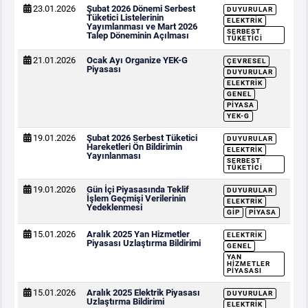
23.01.2026
Şubat 2026 Dönemi Serbest
DUYURULAR
Tüketici Listelerinin
ELEKTRIK
Yayımlanması ve Mart 2026
SERBEST
Talep Döneminin Açılması
TÜKETICI
21.01.2026
Ocak Ayı Organize YEK-G
ÇEVRESEL
Piyasası
DUYURULAR
ELEKTRIK
GENEL
PIYASA
YEK-G
19.01.2026
Şubat 2026 Serbest Tüketici
DUYURULAR
Hareketleri Ön Bildirimin
ELEKTRIK
Yayınlanması
SERBEST
TÜKETICI
19.01.2026
Gün İçi Piyasasında Teklif
DUYURULAR
İşlem Geçmişi Verilerinin
ELEKTRIK
Yedeklenmesi
GİP
PIYASA
15.01.2026
Aralık 2025 Yan Hizmetler
ELEKTRIK
Piyasası Uzlaştırma Bildirimi
GENEL
YAN
HIZMETLER
PIYASASI
15.01.2026
Aralık 2025 Elektrik Piyasası
DUYURULAR
Uzlaştırma Bildirimi
ELEKTRIK