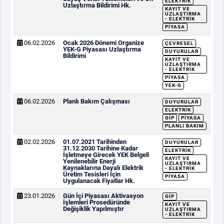
ELEKTRIK
Uzlaştırma Bildirimi Hk.
KAYIT VE
UZLAŞTIRMA
- ELEKTRIK
PIYASA
06.02.2026
Ocak 2026 Dönemi Organize
ÇEVRESEL
YEK-G Piyasası Uzlaştırma
DUYURULAR
Bildirimi
KAYIT VE
UZLAŞTIRMA
- ELEKTRIK
PIYASA
YEK-G
06.02.2026
Planlı Bakım Çalışması
DUYURULAR
ELEKTRIK
GİP
PIYASA
PLANLI BAKIM
02.02.2026
01.07.2021 Tarihinden
DUYURULAR
31.12.2030 Tarihine Kadar
ELEKTRIK
İşletmeye Girecek YEK Belgeli
KAYIT VE
Yenilenebilir Enerji
UZLAŞTIRMA
Kaynaklarına Dayalı Elektrik
- ELEKTRIK
Üretim Tesisleri İçin
PIYASA
Uygulanacak Fiyatlar Hk.
23.01.2026
Gün İçi Piyasası Aktivasyon
GİP
İşlemleri Prosedüründe
KAYIT VE
Değişiklik Yapılmıştır
UZLAŞTIRMA
- ELEKTRIK