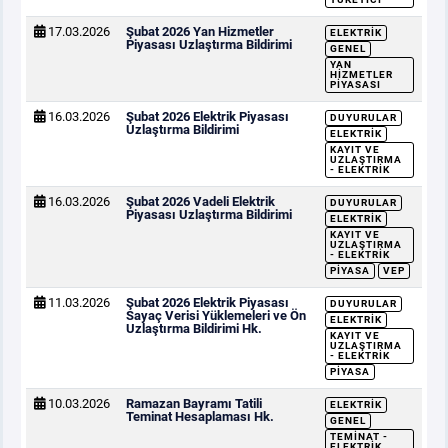
17.03.2026
Şubat 2026 Yan Hizmetler
ELEKTRIK
Piyasası Uzlaştırma Bildirimi
GENEL
YAN
HIZMETLER
PIYASASI
16.03.2026
Şubat 2026 Elektrik Piyasası
DUYURULAR
Uzlaştırma Bildirimi
ELEKTRIK
KAYIT VE
UZLAŞTIRMA
- ELEKTRIK
16.03.2026
Şubat 2026 Vadeli Elektrik
DUYURULAR
Piyasası Uzlaştırma Bildirimi
ELEKTRIK
KAYIT VE
UZLAŞTIRMA
- ELEKTRIK
PIYASA
VEP
11.03.2026
Şubat 2026 Elektrik Piyasası
DUYURULAR
Sayaç Verisi Yüklemeleri ve Ön
ELEKTRIK
Uzlaştırma Bildirimi Hk.
KAYIT VE
UZLAŞTIRMA
- ELEKTRIK
PIYASA
10.03.2026
Ramazan Bayramı Tatili
ELEKTRIK
Teminat Hesaplaması Hk.
GENEL
TEMINAT -
ELEKTRIK