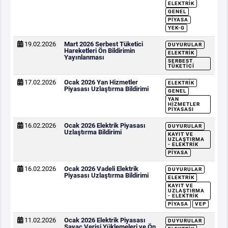
ELEKTRIK
GENEL
PIYASA
YEK-G
19.02.2026
Mart 2026 Serbest Tüketici
DUYURULAR
Hareketleri Ön Bildirimin
ELEKTRIK
Yayınlanması
SERBEST
TÜKETICI
17.02.2026
Ocak 2026 Yan Hizmetler
ELEKTRIK
Piyasası Uzlaştırma Bildirimi
GENEL
YAN
HIZMETLER
PIYASASI
16.02.2026
Ocak 2026 Elektrik Piyasası
DUYURULAR
Uzlaştırma Bildirimi
KAYIT VE
UZLAŞTIRMA
- ELEKTRIK
PIYASA
16.02.2026
Ocak 2026 Vadeli Elektrik
DUYURULAR
Piyasası Uzlaştırma Bildirimi
ELEKTRIK
KAYIT VE
UZLAŞTIRMA
- ELEKTRIK
PIYASA
VEP
11.02.2026
Ocak 2026 Elektrik Piyasası
DUYURULAR
Sayaç Verisi Yüklemeleri ve Ön