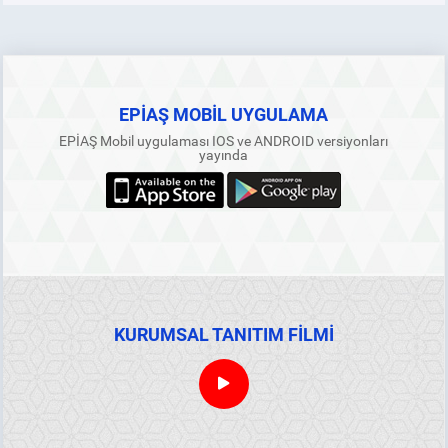
EPİAŞ MOBİL UYGULAMA
EPİAŞ Mobil uygulaması IOS ve ANDROID versiyonları
yayında
KURUMSAL TANITIM FİLMİ