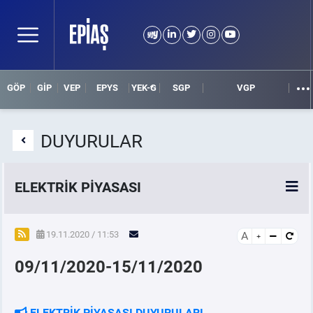
GÖP
GİP
VEP
EPYS
YEK-G
SGP
VGP
DUYURULAR
ELEKTRİK PİYASASI
SPOT ELEKTRİK PİYASALARI
19.11.2020 / 11:53
A
09/11/2020-15/11/2020
ÖRNEK FİNANS BELGELERİ
VADELİ ELEKTRİK PİYASASI
ELEKTRİK PİYASASI DUYURULARI