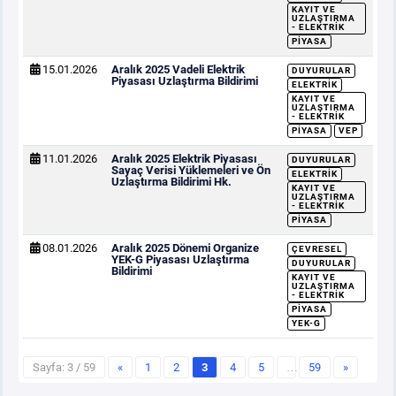
KAYIT VE
UZLAŞTIRMA
- ELEKTRIK
PIYASA
15.01.2026
Aralık 2025 Vadeli Elektrik
DUYURULAR
Piyasası Uzlaştırma Bildirimi
ELEKTRIK
KAYIT VE
UZLAŞTIRMA
- ELEKTRIK
PIYASA
VEP
11.01.2026
Aralık 2025 Elektrik Piyasası
DUYURULAR
Sayaç Verisi Yüklemeleri ve Ön
ELEKTRIK
Uzlaştırma Bildirimi Hk.
KAYIT VE
UZLAŞTIRMA
- ELEKTRIK
PIYASA
08.01.2026
Aralık 2025 Dönemi Organize
ÇEVRESEL
YEK-G Piyasası Uzlaştırma
DUYURULAR
Bildirimi
KAYIT VE
UZLAŞTIRMA
- ELEKTRIK
PIYASA
YEK-G
Sayfa: 3 / 59
«
1
2
3
4
5
…
59
»