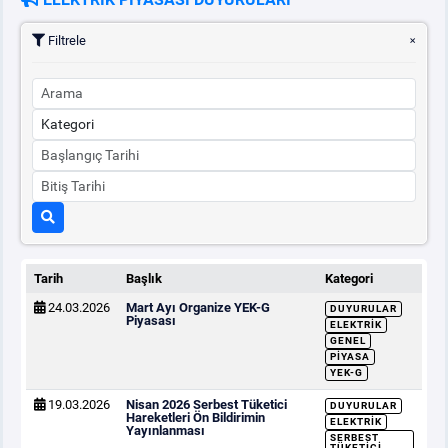
Filtrele
PİYASA
KAYIT
SÜRECİ
SERBEST TÜKETİCİ
MALİ UZLAŞTIRMA
TEMİNAT
Tarih
Başlık
Kategori
BÜLTENLER
24.03.2026
Mart Ayı Organize YEK-G
DUYURULAR
Piyasası
ELEKTRIK
DUYURULAR
GENEL
PIYASA
YEK-G
BT HİZMET YÖNETİM SİSTEMİ POLİTİKAMIZ
19.03.2026
Nisan 2026 Serbest Tüketici
DUYURULAR
Hareketleri Ön Bildirimin
ELEKTRIK
Yayınlanması
SERBEST
TÜKETICI