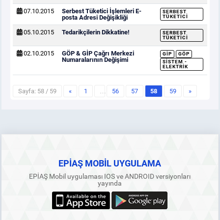
07.10.2015
Serbest Tüketici İşlemleri E-
SERBEST
posta Adresi Değişikliği
TÜKETICI
05.10.2015
Tedarikçilerin Dikkatine!
SERBEST
TÜKETICI
02.10.2015
GÖP & GİP Çağrı Merkezi
GİP
GÖP
Numaralarının Değişimi
SISTEM -
ELEKTRIK
Sayfa: 58 / 59
«
1
…
56
57
58
59
»
EPİAŞ MOBİL UYGULAMA
EPİAŞ Mobil uygulaması IOS ve ANDROID versiyonları
yayında