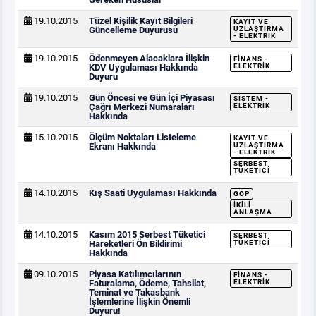
19.10.2015
Tüzel Kişilik Kayıt Bilgileri
KAYIT VE
Güncelleme Duyurusu
UZLAŞTIRMA
- ELEKTRIK
19.10.2015
Ödenmeyen Alacaklara İlişkin
FINANS -
KDV Uygulaması Hakkında
ELEKTRIK
Duyuru
19.10.2015
Gün Öncesi ve Gün İçi Piyasası
SISTEM -
Çağrı Merkezi Numaraları
ELEKTRIK
Hakkında
15.10.2015
Ölçüm Noktaları Listeleme
KAYIT VE
Ekranı Hakkında
UZLAŞTIRMA
- ELEKTRIK
SERBEST
TÜKETICI
14.10.2015
Kış Saati Uygulaması Hakkında
GÖP
İKILI
ANLAŞMA
14.10.2015
Kasım 2015 Serbest Tüketici
SERBEST
Hareketleri Ön Bildirimi
TÜKETICI
Hakkında
09.10.2015
Piyasa Katılımcılarının
FINANS -
Faturalama, Ödeme, Tahsilat,
ELEKTRIK
Teminat ve Takasbank
İşlemlerine İlişkin Önemli
Duyuru!