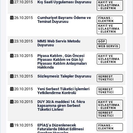
27.10.2015
Kış Saati Uygulaması Duyurusu
KAYIT VE
UZLAŞTIRMA
- ELEKTRIK
26.10.2015
Cumhuriyet Bayramı Ödeme ve
FINANS -
Teminat Duyurusu
ELEKTRIK
KAYIT VE
UZLAŞTIRMA
- ELEKTRIK
23.10.2015
MMS Web Servis Metodu
GÖP
Duyurusu
WEB SERVIS
23.10.2015
Piyasa Katılım , Gün Öncesi
KAYIT VE
Piyasası Katılım ve Gün İçi
UZLAŞTIRMA
- ELEKTRIK
Piyasası Katılım Anlaşmaları
Hakkında
21.10.2015
Sözleşmesiz Talepler Duyurusu
SERBEST
TÜKETICI
20.10.2015
Yeni Serbest Tüketici İşlemleri
SERBEST
Yetkilendirme Kontrolü
TÜKETICI
20.10.2015
DUY 30/A maddesi 14. fıkra
KAYIT VE
kapsamına giren Serbest
UZLAŞTIRMA
- ELEKTRIK
Tüketici Listesi
SERBEST
TÜKETICI
19.10.2015
EPİAŞ’a Düzenlenecek
FINANS -
Faturalarda Dikkat Edilmesi
ELEKTRIK
Gereken Hususlar