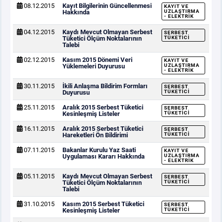
08.12.2015
Kayıt Bilgilerinin Güncellenmesi
KAYIT VE
Hakkında
UZLAŞTIRMA
- ELEKTRIK
04.12.2015
Kaydı Mevcut Olmayan Serbest
SERBEST
Tüketici Ölçüm Noktalarının
TÜKETICI
Talebi
02.12.2015
Kasım 2015 Dönemi Veri
KAYIT VE
Yüklemeleri Duyurusu
UZLAŞTIRMA
- ELEKTRIK
30.11.2015
İkili Anlaşma Bildirim Formları
SERBEST
Duyurusu
TÜKETICI
25.11.2015
Aralık 2015 Serbest Tüketici
SERBEST
Kesinleşmiş Listeler
TÜKETICI
16.11.2015
Aralık 2015 Serbest Tüketici
SERBEST
Hareketleri Ön Bildirimi
TÜKETICI
07.11.2015
Bakanlar Kurulu Yaz Saati
KAYIT VE
Uygulaması Kararı Hakkında
UZLAŞTIRMA
- ELEKTRIK
05.11.2015
Kaydı Mevcut Olmayan Serbest
SERBEST
Tüketici Ölçüm Noktalarının
TÜKETICI
Talebi
31.10.2015
Kasım 2015 Serbest Tüketici
SERBEST
Kesinleşmiş Listeler
TÜKETICI