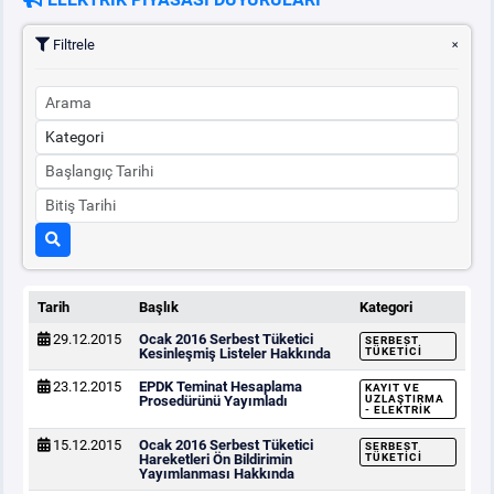
Filtrele
PİYASA
KAYIT
SÜRECİ
SERBEST TÜKETİCİ
MALİ UZLAŞTIRMA
TEMİNAT
Tarih
Başlık
Kategori
BÜLTENLER
29.12.2015
Ocak 2016 Serbest Tüketici
SERBEST
Kesinleşmiş Listeler Hakkında
TÜKETICI
DUYURULAR
23.12.2015
EPDK Teminat Hesaplama
KAYIT VE
Prosedürünü Yayımladı
UZLAŞTIRMA
- ELEKTRIK
BT HİZMET YÖNETİM SİSTEMİ POLİTİKAMIZ
15.12.2015
Ocak 2016 Serbest Tüketici
SERBEST
Hareketleri Ön Bildirimin
TÜKETICI
Yayımlanması Hakkında