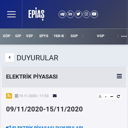
GÖP
GİP
VEP
EPYS
YEK-G
SGP
VGP
DUYURULAR
ELEKTRİK PİYASASI
SPOT ELEKTRİK PİYASALARI
19.11.2020 / 11:53
A
09/11/2020-15/11/2020
ÖRNEK FİNANS BELGELERİ
VADELİ ELEKTRİK PİYASASI
ELEKTRİK PİYASASI DUYURULARI