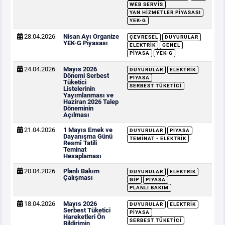
WEB SERVIS
YAN HIZMETLER PIYASASI
YEK-G
28.04.2026
Nisan Ayı Organize
ÇEVRESEL
DUYURULAR
YEK-G Piyasası
ELEKTRIK
GENEL
PIYASA
YEK-G
24.04.2026
Mayıs 2026
DUYURULAR
ELEKTRIK
Dönemi Serbest
PIYASA
Tüketici
SERBEST TÜKETICI
Listelerinin
Yayımlanması ve
Haziran 2026 Talep
Döneminin
Açılması
21.04.2026
1 Mayıs Emek ve
DUYURULAR
PIYASA
Dayanışma Günü
TEMINAT - ELEKTRIK
Resmî Tatili
Teminat
Hesaplaması
20.04.2026
Planlı Bakım
DUYURULAR
ELEKTRIK
Çalışması
GİP
PIYASA
PLANLI BAKIM
18.04.2026
Mayıs 2026
DUYURULAR
ELEKTRIK
Serbest Tüketici
PIYASA
Hareketleri Ön
SERBEST TÜKETICI
Bildirimin