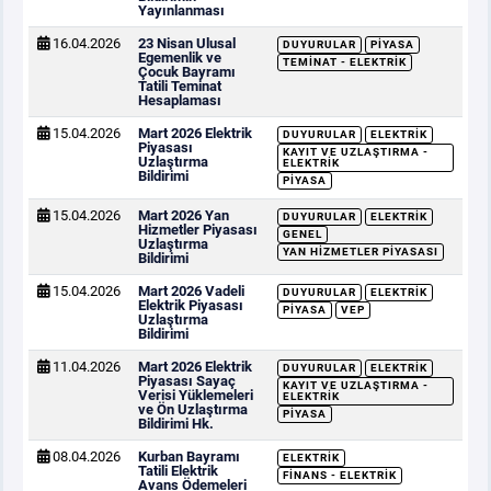
Yayınlanması
16.04.2026
23 Nisan Ulusal
DUYURULAR
PIYASA
Egemenlik ve
TEMINAT - ELEKTRIK
Çocuk Bayramı
Tatili Teminat
Hesaplaması
15.04.2026
Mart 2026 Elektrik
DUYURULAR
ELEKTRIK
Piyasası
KAYIT VE UZLAŞTIRMA -
Uzlaştırma
ELEKTRIK
Bildirimi
PIYASA
15.04.2026
Mart 2026 Yan
DUYURULAR
ELEKTRIK
Hizmetler Piyasası
GENEL
Uzlaştırma
YAN HIZMETLER PIYASASI
Bildirimi
15.04.2026
Mart 2026 Vadeli
DUYURULAR
ELEKTRIK
Elektrik Piyasası
PIYASA
VEP
Uzlaştırma
Bildirimi
11.04.2026
Mart 2026 Elektrik
DUYURULAR
ELEKTRIK
Piyasası Sayaç
KAYIT VE UZLAŞTIRMA -
Verisi Yüklemeleri
ELEKTRIK
ve Ön Uzlaştırma
PIYASA
Bildirimi Hk.
08.04.2026
Kurban Bayramı
ELEKTRIK
Tatili Elektrik
FINANS - ELEKTRIK
Avans Ödemeleri