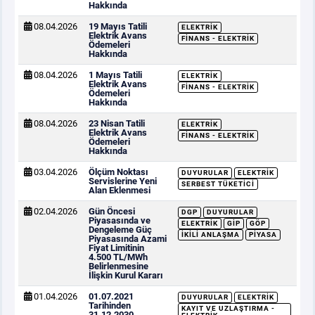
Hakkında
08.04.2026
19 Mayıs Tatili
ELEKTRIK
Elektrik Avans
FINANS - ELEKTRIK
Ödemeleri
Hakkında
08.04.2026
1 Mayıs Tatili
ELEKTRIK
Elektrik Avans
FINANS - ELEKTRIK
Ödemeleri
Hakkında
08.04.2026
23 Nisan Tatili
ELEKTRIK
Elektrik Avans
FINANS - ELEKTRIK
Ödemeleri
Hakkında
03.04.2026
Ölçüm Noktası
DUYURULAR
ELEKTRIK
Servislerine Yeni
SERBEST TÜKETICI
Alan Eklenmesi
02.04.2026
Gün Öncesi
DGP
DUYURULAR
Piyasasında ve
ELEKTRIK
GİP
GÖP
Dengeleme Güç
İKILI ANLAŞMA
PIYASA
Piyasasında Azami
Fiyat Limitinin
4.500 TL/MWh
Belirlenmesine
İlişkin Kurul Kararı
01.04.2026
01.07.2021
DUYURULAR
ELEKTRIK
Tarihinden
KAYIT VE UZLAŞTIRMA -
31.12.2030