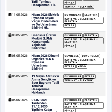
Tatili Teminat
PIYASA
Hesaplaması Hk.
TEMINAT - ELEKTRIK
11.05.2026
Nisan 2026 Elektrik
DUYURULAR
ELEKTRIK
Piyasası Sayaç
KAYIT VE UZLAŞTIRMA -
Verisi Yüklemeleri
ELEKTRIK
ve Ön Uzlaştırma
PIYASA
Bildirimi Hk.
08.05.2026
Lisanssız Üretim
DUYURULAR
ELEKTRIK
Modülü (LÜM)
KAYIT VE UZLAŞTIRMA -
Kapsamında
ELEKTRIK
Yapılacak
PIYASA
Bildirimler
08.05.2026
Nisan 2026 Dönemi
ÇEVRESEL
DUYURULAR
Organize YEK-G
KAYIT VE UZLAŞTIRMA -
Piyasası
ELEKTRIK
Uzlaştırma
PIYASA
YEK-G
Bildirimi
06.05.2026
19 Mayıs Atatürk’ü
DUYURULAR
PIYASA
Anma Gençlik ve
TEMINAT - ELEKTRIK
Spor Bayramı Tatili
Teminat
Hesaplaması
Hakkında
05.05.2026
01.07.2021
DUYURULAR
ELEKTRIK
Tarihinden
KAYIT VE UZLAŞTIRMA -
31.12.2030
ELEKTRIK
Tarihine Kadar
PIYASA