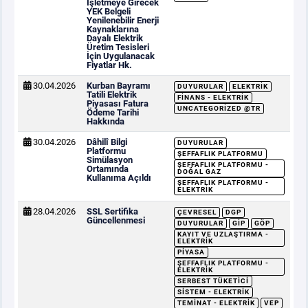
İşletmeye Girecek
YEK Belgeli
Yenilenebilir Enerji
Kaynaklarına
Dayalı Elektrik
Üretim Tesisleri
İçin Uygulanacak
Fiyatlar Hk.
30.04.2026
Kurban Bayramı
DUYURULAR
ELEKTRIK
Tatili Elektrik
FINANS - ELEKTRIK
Piyasası Fatura
UNCATEGORIZED @TR
Ödeme Tarihi
Hakkında
30.04.2026
Dâhilî Bilgi
DUYURULAR
Platformu
ŞEFFAFLIK PLATFORMU
Simülasyon
ŞEFFAFLIK PLATFORMU -
Ortamında
DOĞAL GAZ
Kullanıma Açıldı
ŞEFFAFLIK PLATFORMU -
ELEKTRIK
28.04.2026
SSL Sertifika
ÇEVRESEL
DGP
Güncellenmesi
DUYURULAR
GİP
GÖP
KAYIT VE UZLAŞTIRMA -
ELEKTRIK
PIYASA
ŞEFFAFLIK PLATFORMU -
ELEKTRIK
SERBEST TÜKETICI
SISTEM - ELEKTRIK
TEMINAT - ELEKTRIK
VEP