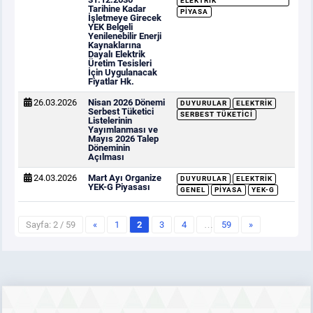
ELEKTRIK
Tarihine Kadar
PIYASA
İşletmeye Girecek
YEK Belgeli
Yenilenebilir Enerji
Kaynaklarına
Dayalı Elektrik
Üretim Tesisleri
İçin Uygulanacak
Fiyatlar Hk.
26.03.2026
Nisan 2026 Dönemi
DUYURULAR
ELEKTRIK
Serbest Tüketici
SERBEST TÜKETICI
Listelerinin
Yayımlanması ve
Mayıs 2026 Talep
Döneminin
Açılması
24.03.2026
Mart Ayı Organize
DUYURULAR
ELEKTRIK
YEK-G Piyasası
GENEL
PIYASA
YEK-G
Sayfa: 2 / 59
«
1
2
3
4
…
59
»