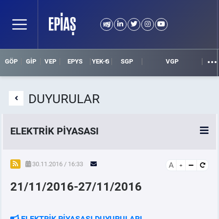
GÖP
GİP
VEP
EPYS
YEK-G
SGP
VGP
DUYURULAR
ELEKTRİK PİYASASI
SPOT ELEKTRİK PİYASALARI
30.11.2016 / 16:33
A
21/11/2016-27/11/2016
ÖRNEK FİNANS BELGELERİ
VADELİ ELEKTRİK PİYASASI
ELEKTRİK PİYASASI DUYURULARI