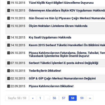
19.10.2015
Tüzel Kişilik Kayıt Bilgileri Güncelleme Duyurusu
19.10.2015
Ödenmeyen Alacaklara İlişkin KDV Uygulaması Hakkınd
19.10.2015
Gün Öncesi ve Gün İçi Piyasası Çağrı Merkezi Numarala
15.10.2015
Ölçüm Noktaları Listeleme Ekranı Hakkında
14.10.2015
Kış Saati Uygulaması Hakkında
14.10.2015
Kasım 2015 Serbest Tüketici Hareketleri Ön Bildirimi Ha
09.10.2015
Piyasa Katılımcılarının Faturalama, Ödeme, Tahsilat, Te
Takasbank İşlemlerine İlişkin Önemli Duyuru!
07.10.2015
Serbest Tüketici İşlemleri E-posta Adresi Değişikliği
05.10.2015
Tedarikçilerin Dikkatine!
02.10.2015
GÖP & GİP Çağrı Merkezi Numaralarının Değişimi
22.09.2015
Piyasa Katılımcılarının Dikkatine!
Sayfa: 58 / 59
«
1
…
56
57
58
59
»