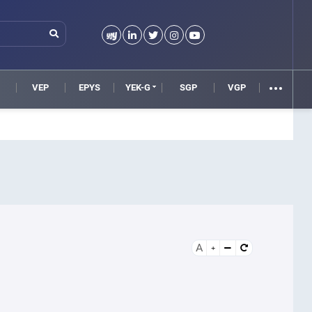
VEP
EPYS
YEK-G
SGP
VGP
A