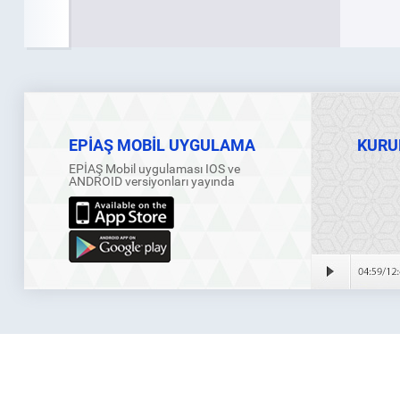
EPİAŞ MOBİL UYGULAMA
KURU
EPİAŞ Mobil uygulaması IOS ve
ANDROID versiyonları yayında