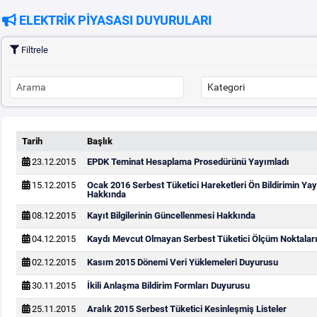
ELEKTRİK PİYASASI DUYURULARI
Filtrele
Tarih
Başlık
23.12.2015
EPDK Teminat Hesaplama Prosedürünü Yayımladı
15.12.2015
Ocak 2016 Serbest Tüketici Hareketleri Ön Bildirimin Y
Hakkında
08.12.2015
Kayıt Bilgilerinin Güncellenmesi Hakkında
04.12.2015
Kaydı Mevcut Olmayan Serbest Tüketici Ölçüm Noktaları
02.12.2015
Kasım 2015 Dönemi Veri Yüklemeleri Duyurusu
30.11.2015
İkili Anlaşma Bildirim Formları Duyurusu
25.11.2015
Aralık 2015 Serbest Tüketici Kesinleşmiş Listeler