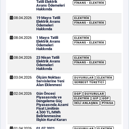
Tatili Elektrik
FINANS - ELEKTRIK
Avans Ödemeleri
Hakkında
08.04.2026
19 Mayıs Tatili
ELEKTRIK
Elektrik Avans
FINANS - ELEKTRIK
Ödemeleri
Hakkında
08.04.2026
1 Mayıs Tatili
ELEKTRIK
Elektrik Avans
FINANS - ELEKTRIK
Ödemeleri
Hakkında
08.04.2026
23 Nisan Tatili
ELEKTRIK
Elektrik Avans
FINANS - ELEKTRIK
Ödemeleri
Hakkında
03.04.2026
Ölçüm Noktası
DUYURULAR
ELEKTRIK
Servislerine Yeni
SERBEST TÜKETICI
Alan Eklenmesi
02.04.2026
Gün Öncesi
DGP
DUYURULAR
Piyasasında ve
ELEKTRIK
GİP
GÖP
Dengeleme Güç
İKILI ANLAŞMA
PIYASA
Piyasasında Azami
Fiyat Limitinin
4.500 TL/MWh
Belirlenmesine
İlişkin Kurul Kararı
01.04.2026
01.07.2021
DUYURULAR
ELEKTRIK