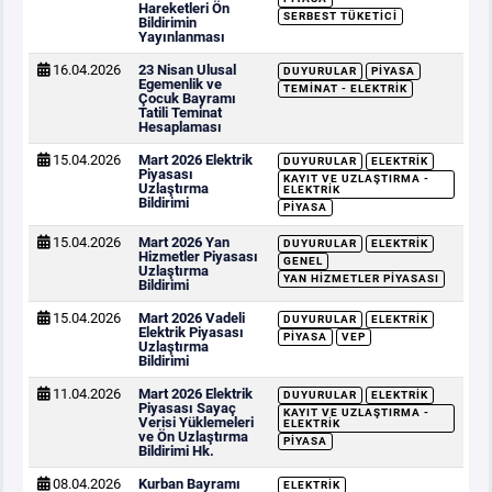
Hareketleri Ön
SERBEST TÜKETICI
Bildirimin
Yayınlanması
16.04.2026
23 Nisan Ulusal
DUYURULAR
PIYASA
Egemenlik ve
TEMINAT - ELEKTRIK
Çocuk Bayramı
Tatili Teminat
Hesaplaması
15.04.2026
Mart 2026 Elektrik
DUYURULAR
ELEKTRIK
Piyasası
KAYIT VE UZLAŞTIRMA -
Uzlaştırma
ELEKTRIK
Bildirimi
PIYASA
15.04.2026
Mart 2026 Yan
DUYURULAR
ELEKTRIK
Hizmetler Piyasası
GENEL
Uzlaştırma
YAN HIZMETLER PIYASASI
Bildirimi
15.04.2026
Mart 2026 Vadeli
DUYURULAR
ELEKTRIK
Elektrik Piyasası
PIYASA
VEP
Uzlaştırma
Bildirimi
11.04.2026
Mart 2026 Elektrik
DUYURULAR
ELEKTRIK
Piyasası Sayaç
KAYIT VE UZLAŞTIRMA -
Verisi Yüklemeleri
ELEKTRIK
ve Ön Uzlaştırma
PIYASA
Bildirimi Hk.
08.04.2026
Kurban Bayramı
ELEKTRIK