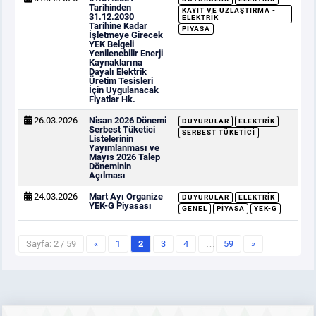
Tarihinden
KAYIT VE UZLAŞTIRMA -
31.12.2030
ELEKTRIK
Tarihine Kadar
PIYASA
İşletmeye Girecek
YEK Belgeli
Yenilenebilir Enerji
Kaynaklarına
Dayalı Elektrik
Üretim Tesisleri
İçin Uygulanacak
Fiyatlar Hk.
26.03.2026
Nisan 2026 Dönemi
DUYURULAR
ELEKTRIK
Serbest Tüketici
SERBEST TÜKETICI
Listelerinin
Yayımlanması ve
Mayıs 2026 Talep
Döneminin
Açılması
24.03.2026
Mart Ayı Organize
DUYURULAR
ELEKTRIK
YEK-G Piyasası
GENEL
PIYASA
YEK-G
Sayfa: 2 / 59
«
1
2
3
4
…
59
»