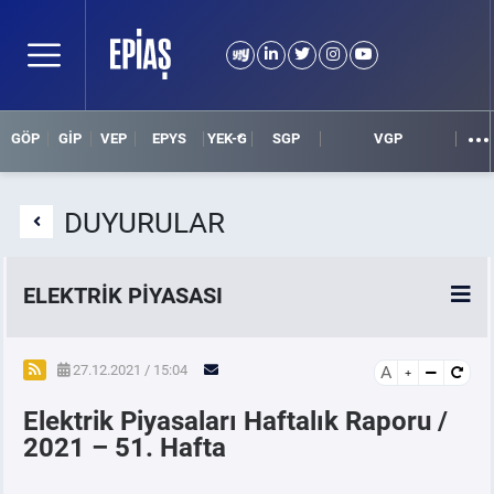
GÖP
GİP
VEP
EPYS
YEK-G
SGP
VGP
DUYURULAR
ELEKTRİK PİYASASI
SPOT ELEKTRİK PİYASALARI
27.12.2021 / 15:04
A
Elektrik Piyasaları Haftalık Raporu /
ÖRNEK FİNANS BELGELERİ
2021 – 51. Hafta
VADELİ ELEKTRİK PİYASASI