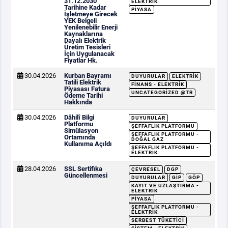
31.12.2030
ELEKTRIK
Tarihine Kadar
PIYASA
İşletmeye Girecek
YEK Belgeli
Yenilenebilir Enerji
Kaynaklarına
Dayalı Elektrik
Üretim Tesisleri
İçin Uygulanacak
Fiyatlar Hk.
30.04.2026
Kurban Bayramı
DUYURULAR
ELEKTRIK
Tatili Elektrik
FINANS - ELEKTRIK
Piyasası Fatura
UNCATEGORIZED @TR
Ödeme Tarihi
Hakkında
30.04.2026
Dâhilî Bilgi
DUYURULAR
Platformu
ŞEFFAFLIK PLATFORMU
Simülasyon
ŞEFFAFLIK PLATFORMU -
Ortamında
DOĞAL GAZ
Kullanıma Açıldı
ŞEFFAFLIK PLATFORMU -
ELEKTRIK
28.04.2026
SSL Sertifika
ÇEVRESEL
DGP
Güncellenmesi
DUYURULAR
GİP
GÖP
KAYIT VE UZLAŞTIRMA -
ELEKTRIK
PIYASA
ŞEFFAFLIK PLATFORMU -
ELEKTRIK
SERBEST TÜKETICI