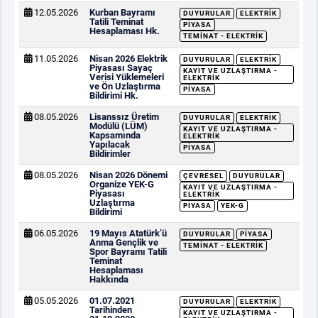
12.05.2026
Kurban Bayramı
DUYURULAR
ELEKTRIK
Tatili Teminat
PIYASA
Hesaplaması Hk.
TEMINAT - ELEKTRIK
11.05.2026
Nisan 2026 Elektrik
DUYURULAR
ELEKTRIK
Piyasası Sayaç
KAYIT VE UZLAŞTIRMA -
Verisi Yüklemeleri
ELEKTRIK
ve Ön Uzlaştırma
PIYASA
Bildirimi Hk.
08.05.2026
Lisanssız Üretim
DUYURULAR
ELEKTRIK
Modülü (LÜM)
KAYIT VE UZLAŞTIRMA -
Kapsamında
ELEKTRIK
Yapılacak
PIYASA
Bildirimler
08.05.2026
Nisan 2026 Dönemi
ÇEVRESEL
DUYURULAR
Organize YEK-G
KAYIT VE UZLAŞTIRMA -
Piyasası
ELEKTRIK
Uzlaştırma
PIYASA
YEK-G
Bildirimi
06.05.2026
19 Mayıs Atatürk’ü
DUYURULAR
PIYASA
Anma Gençlik ve
TEMINAT - ELEKTRIK
Spor Bayramı Tatili
Teminat
Hesaplaması
Hakkında
05.05.2026
01.07.2021
DUYURULAR
ELEKTRIK
Tarihinden
KAYIT VE UZLAŞTIRMA -