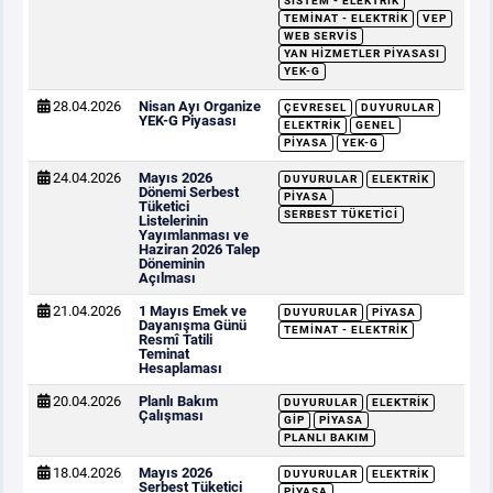
SISTEM - ELEKTRIK
TEMINAT - ELEKTRIK
VEP
WEB SERVIS
YAN HIZMETLER PIYASASI
YEK-G
28.04.2026
Nisan Ayı Organize
ÇEVRESEL
DUYURULAR
YEK-G Piyasası
ELEKTRIK
GENEL
PIYASA
YEK-G
24.04.2026
Mayıs 2026
DUYURULAR
ELEKTRIK
Dönemi Serbest
PIYASA
Tüketici
SERBEST TÜKETICI
Listelerinin
Yayımlanması ve
Haziran 2026 Talep
Döneminin
Açılması
21.04.2026
1 Mayıs Emek ve
DUYURULAR
PIYASA
Dayanışma Günü
TEMINAT - ELEKTRIK
Resmî Tatili
Teminat
Hesaplaması
20.04.2026
Planlı Bakım
DUYURULAR
ELEKTRIK
Çalışması
GİP
PIYASA
PLANLI BAKIM
18.04.2026
Mayıs 2026
DUYURULAR
ELEKTRIK
Serbest Tüketici
PIYASA