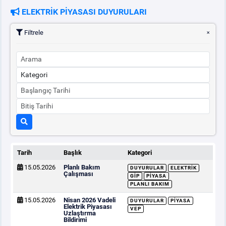
ELEKTRİK PİYASASI DUYURULARI
PİYASA
KAYIT
SÜRECİ
Filtrele
SERBEST TÜKETİCİ
MALİ UZLAŞTIRMA
TEMİNAT
BÜLTENLER
Tarih
Başlık
Kategori
15.05.2026
Planlı Bakım
DUYURULAR
ELEKTRIK
DUYURULAR
Çalışması
GİP
PIYASA
PLANLI BAKIM
15.05.2026
Nisan 2026 Vadeli
BT HİZMET YÖNETİM SİSTEMİ POLİTİKAMIZ
DUYURULAR
PIYASA
Elektrik Piyasası
VEP
Uzlaştırma
Bildirimi