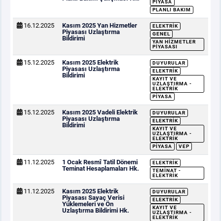
PIYASA
PLANLI BAKIM
16.12.2025
Kasım 2025 Yan Hizmetler
ELEKTRIK
Piyasası Uzlaştırma
GENEL
Bildirimi
YAN HIZMETLER
PIYASASI
15.12.2025
Kasım 2025 Elektrik
DUYURULAR
Piyasası Uzlaştırma
ELEKTRIK
Bildirimi
KAYIT VE
UZLAŞTIRMA -
ELEKTRIK
PIYASA
15.12.2025
Kasım 2025 Vadeli Elektrik
DUYURULAR
Piyasası Uzlaştırma
ELEKTRIK
Bildirimi
KAYIT VE
UZLAŞTIRMA -
ELEKTRIK
PIYASA
VEP
11.12.2025
1 Ocak Resmî Tatil Dönemi
ELEKTRIK
Teminat Hesaplamaları Hk.
TEMINAT -
ELEKTRIK
11.12.2025
Kasım 2025 Elektrik
DUYURULAR
Piyasası Sayaç Verisi
ELEKTRIK
Yüklemeleri ve Ön
KAYIT VE
Uzlaştırma Bildirimi Hk.
UZLAŞTIRMA -
ELEKTRIK