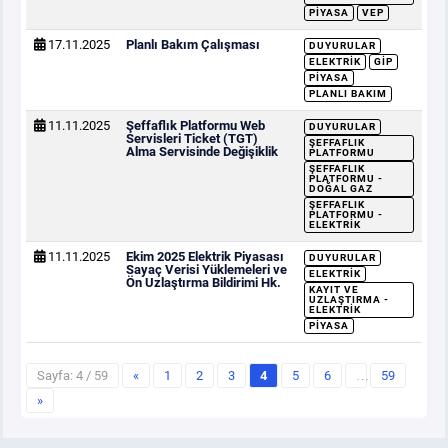
PIYASA
VEP
17.11.2025
Planlı Bakım Çalışması
DUYURULAR
ELEKTRIK
GİP
PIYASA
PLANLI BAKIM
11.11.2025
Şeffaflık Platformu Web
DUYURULAR
Servisleri Ticket (TGT)
ŞEFFAFLIK
Alma Servisinde Değişiklik
PLATFORMU
ŞEFFAFLIK
PLATFORMU -
DOĞAL GAZ
ŞEFFAFLIK
PLATFORMU -
ELEKTRIK
11.11.2025
Ekim 2025 Elektrik Piyasası
DUYURULAR
Sayaç Verisi Yüklemeleri ve
ELEKTRIK
Ön Uzlaştırma Bildirimi Hk.
KAYIT VE
UZLAŞTIRMA -
ELEKTRIK
PIYASA
Sayfa: 4 / 59
«
1
2
3
4
5
6
…
59
»