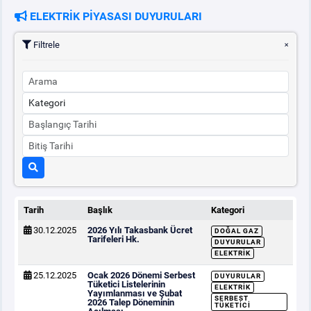
ELEKTRİK PİYASASI DUYURULARI
PİYASA
KAYIT
SÜRECİ
Filtrele
SERBEST TÜKETİCİ
MALİ UZLAŞTIRMA
TEMİNAT
BÜLTENLER
Tarih
Başlık
Kategori
30.12.2025
2026 Yılı Takasbank Ücret
DOĞAL GAZ
DUYURULAR
Tarifeleri Hk.
DUYURULAR
ELEKTRIK
25.12.2025
Ocak 2026 Dönemi Serbest
BT HİZMET YÖNETİM SİSTEMİ POLİTİKAMIZ
DUYURULAR
Tüketici Listelerinin
ELEKTRIK
Yayımlanması ve Şubat
SERBEST
2026 Talep Döneminin
TÜKETICI