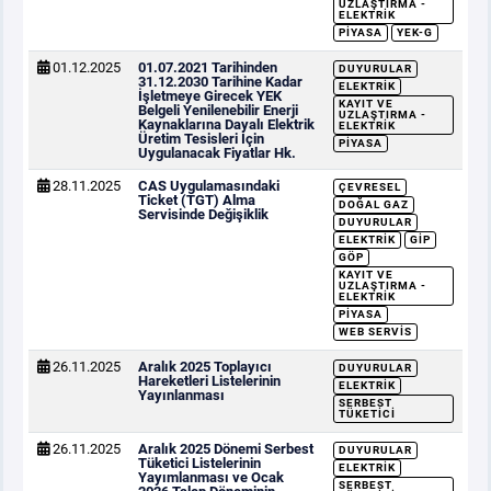
UZLAŞTIRMA -
ELEKTRIK
PIYASA
YEK-G
01.12.2025
01.07.2021 Tarihinden
DUYURULAR
31.12.2030 Tarihine Kadar
ELEKTRIK
İşletmeye Girecek YEK
KAYIT VE
Belgeli Yenilenebilir Enerji
UZLAŞTIRMA -
Kaynaklarına Dayalı Elektrik
ELEKTRIK
Üretim Tesisleri İçin
PIYASA
Uygulanacak Fiyatlar Hk.
28.11.2025
CAS Uygulamasındaki
ÇEVRESEL
Ticket (TGT) Alma
DOĞAL GAZ
Servisinde Değişiklik
DUYURULAR
ELEKTRIK
GİP
GÖP
KAYIT VE
UZLAŞTIRMA -
ELEKTRIK
PIYASA
WEB SERVIS
26.11.2025
Aralık 2025 Toplayıcı
DUYURULAR
Hareketleri Listelerinin
ELEKTRIK
Yayınlanması
SERBEST
TÜKETICI
26.11.2025
Aralık 2025 Dönemi Serbest
DUYURULAR
Tüketici Listelerinin
ELEKTRIK
Yayımlanması ve Ocak
SERBEST