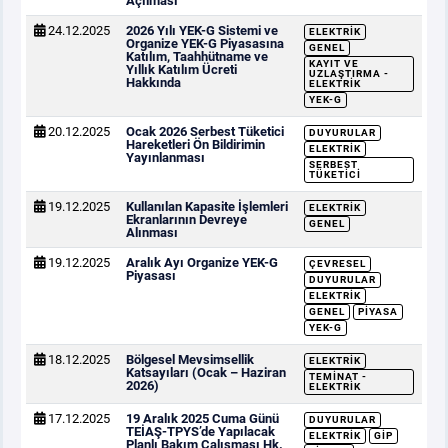
Açılması
24.12.2025
2026 Yılı YEK-G Sistemi ve
ELEKTRIK
Organize YEK-G Piyasasına
GENEL
Katılım, Taahhütname ve
KAYIT VE
Yıllık Katılım Ücreti
UZLAŞTIRMA -
Hakkında
ELEKTRIK
YEK-G
20.12.2025
Ocak 2026 Serbest Tüketici
DUYURULAR
Hareketleri Ön Bildirimin
ELEKTRIK
Yayınlanması
SERBEST
TÜKETICI
19.12.2025
Kullanılan Kapasite İşlemleri
ELEKTRIK
Ekranlarının Devreye
GENEL
Alınması
19.12.2025
Aralık Ayı Organize YEK-G
ÇEVRESEL
Piyasası
DUYURULAR
ELEKTRIK
GENEL
PIYASA
YEK-G
18.12.2025
Bölgesel Mevsimsellik
ELEKTRIK
Katsayıları (Ocak – Haziran
TEMINAT -
2026)
ELEKTRIK
17.12.2025
19 Aralık 2025 Cuma Günü
DUYURULAR
TEİAŞ-TPYS’de Yapılacak
ELEKTRIK
GİP
Planlı Bakım Çalışması Hk.