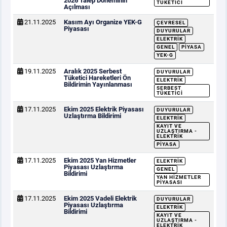
2026 Talep Döneminin
TÜKETICI
Açılması
21.11.2025
Kasım Ayı Organize YEK-G
ÇEVRESEL
Piyasası
DUYURULAR
ELEKTRIK
GENEL
PIYASA
YEK-G
19.11.2025
Aralık 2025 Serbest
DUYURULAR
Tüketici Hareketleri Ön
ELEKTRIK
Bildirimin Yayınlanması
SERBEST
TÜKETICI
17.11.2025
Ekim 2025 Elektrik Piyasası
DUYURULAR
Uzlaştırma Bildirimi
ELEKTRIK
KAYIT VE
UZLAŞTIRMA -
ELEKTRIK
PIYASA
17.11.2025
Ekim 2025 Yan Hizmetler
ELEKTRIK
Piyasası Uzlaştırma
GENEL
Bildirimi
YAN HIZMETLER
PIYASASI
17.11.2025
Ekim 2025 Vadeli Elektrik
DUYURULAR
Piyasası Uzlaştırma
ELEKTRIK
Bildirimi
KAYIT VE
UZLAŞTIRMA -
ELEKTRIK