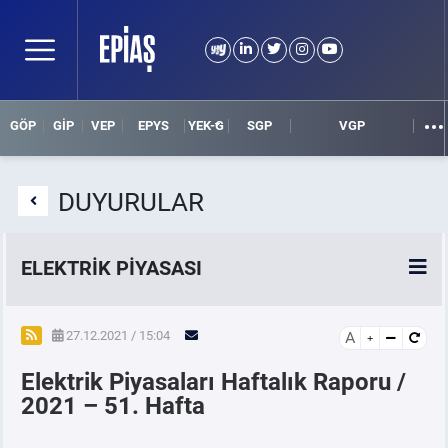
GÖP
GİP
VEP
EPYS
YEK-G
SGP
VGP
DUYURULAR
ELEKTRİK PİYASASI
SPOT ELEKTRİK PİYASALARI
27.12.2021 / 15:04
A
Elektrik Piyasaları Haftalık Raporu /
ÖRNEK FİNANS BELGELERİ
2021 – 51. Hafta
VADELİ ELEKTRİK PİYASASI