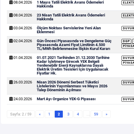
08.04.2026
1 Mayıs Tatili Elektrik Avans Ödemeleri
ELEKT
Hakkında
08.04.2026
23 Nisan Tatili Elektrik Avans Ödemeleri
ELEKT
Hakkında
03.04.2026
Ölçüm Noktası Servislerine Yeni Alan
DUYU
Eklenmesi
02.04.2026
Gün Öncesi Piyasasında ve Dengeleme Güç
DGP
Piyasasında Azami Fiyat Limitinin 4.500
PIYAS
TL/MWh Belirlenmesine İlişkin Kurul Kararı
01.04.2026
01.07.2021 Tarihinden 31.12.2030 Tarihine
DUYU
Kadar İşletmeye Girecek YEK Belgeli
PIYAS
Yenilenebilir Enerji Kaynaklarına Dayalı
Elektrik Üretim Tesisleri İçin Uygulanacak
Fiyatlar Hk.
26.03.2026
Nisan 2026 Dönemi Serbest Tüketici
DUYU
Listelerinin Yayımlanması ve Mayıs 2026
Talep Döneminin Açılması
24.03.2026
Mart Ayı Organize YEK-G Piyasası
DUYU
Sayfa: 2 / 59
«
1
2
3
4
…
59
»