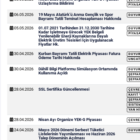
Uzlaştırma Bildirimi
PIYAS
06.05.2026
19 Mayıs Atatürk’ü Anma Gençlik ve Spor
DUYU
Bayramı Tatili Teminat Hesaplaması Hakkında
05.05.2026
01.07.2021 Tarihinden 31.12.2030 Tarihine
DUYU
Kadar İşletmeye Girecek YEK Belgeli
PIYAS
Yenilenebilir Enerji Kaynaklarına Dayalı
Elektrik Üretim Tesisleri İçin Uygulanacak
Fiyatlar Hk.
30.04.2026
Kurban Bayramı Tatili Elektrik Piyasası Fatura
DUYU
Ödeme Tarihi Hakkında
UNCAT
30.04.2026
Dâhilî Bilgi Platformu Simülasyon Ortamında
DUYU
Kullanıma Açıldı
ŞEFFA
ŞEFFA
28.04.2026
SSL Sertifika Güncellenmesi
ÇEVRE
KAYIT
ŞEFFA
SISTEM
YAN H
28.04.2026
Nisan Ayı Organize YEK-G Piyasası
ÇEVRE
24.04.2026
Mayıs 2026 Dönemi Serbest Tüketici
DUYU
Listelerinin Yayımlanması ve Haziran 2026
Talep Döneminin Açılması