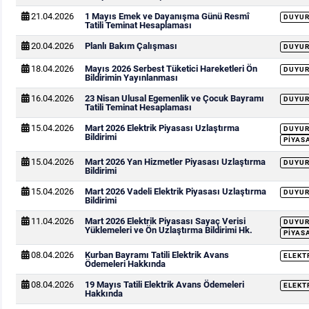
21.04.2026
1 Mayıs Emek ve Dayanışma Günü Resmî
DUYU
Tatili Teminat Hesaplaması
20.04.2026
Planlı Bakım Çalışması
DUYU
18.04.2026
Mayıs 2026 Serbest Tüketici Hareketleri Ön
DUYU
Bildirimin Yayınlanması
16.04.2026
23 Nisan Ulusal Egemenlik ve Çocuk Bayramı
DUYU
Tatili Teminat Hesaplaması
15.04.2026
Mart 2026 Elektrik Piyasası Uzlaştırma
DUYU
Bildirimi
PIYAS
15.04.2026
Mart 2026 Yan Hizmetler Piyasası Uzlaştırma
DUYU
Bildirimi
15.04.2026
Mart 2026 Vadeli Elektrik Piyasası Uzlaştırma
DUYU
Bildirimi
11.04.2026
Mart 2026 Elektrik Piyasası Sayaç Verisi
DUYU
Yüklemeleri ve Ön Uzlaştırma Bildirimi Hk.
PIYAS
08.04.2026
Kurban Bayramı Tatili Elektrik Avans
ELEKT
Ödemeleri Hakkında
08.04.2026
19 Mayıs Tatili Elektrik Avans Ödemeleri
ELEKT
Hakkında