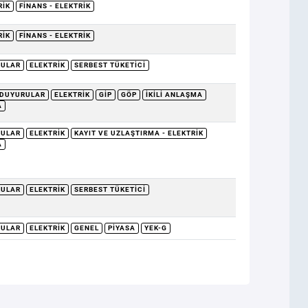
RIK
FINANS - ELEKTRIK
RIK
FINANS - ELEKTRIK
RULAR
ELEKTRIK
SERBEST TÜKETICI
DUYURULAR
ELEKTRIK
GİP
GÖP
İKILI ANLAŞMA
A
RULAR
ELEKTRIK
KAYIT VE UZLAŞTIRMA - ELEKTRIK
A
RULAR
ELEKTRIK
SERBEST TÜKETICI
RULAR
ELEKTRIK
GENEL
PIYASA
YEK-G