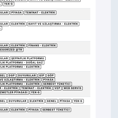
A
YEK-G
RULAR
PIYASA
TEMINAT - ELEKTRIK
RULAR
ELEKTRIK
KAYIT VE UZLAŞTIRMA - ELEKTRIK
A
RULAR
ELEKTRIK
FINANS - ELEKTRIK
EGORIZED @TR
RULAR
ŞEFFAFLIK PLATFORMU
FLIK PLATFORMU - DOĞAL GAZ
FLIK PLATFORMU - ELEKTRIK
SEL
DGP
DUYURULAR
GİP
GÖP
 VE UZLAŞTIRMA - ELEKTRIK
PIYASA
FLIK PLATFORMU - ELEKTRIK
SERBEST TÜKETICI
 - ELEKTRIK
TEMINAT - ELEKTRIK
VEP
WEB SERVIS
IZMETLER PIYASASI
YEK-G
SEL
DUYURULAR
ELEKTRIK
GENEL
PIYASA
YEK-G
RULAR
ELEKTRIK
PIYASA
SERBEST TÜKETICI