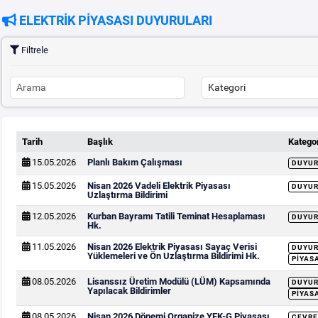
ELEKTRİK PİYASASI DUYURULARI
Filtrele
Tarih
Başlık
Kategor
15.05.2026
Planlı Bakım Çalışması
DUYU
15.05.2026
Nisan 2026 Vadeli Elektrik Piyasası
DUYU
Uzlaştırma Bildirimi
12.05.2026
Kurban Bayramı Tatili Teminat Hesaplaması
DUYU
Hk.
11.05.2026
Nisan 2026 Elektrik Piyasası Sayaç Verisi
DUYU
Yüklemeleri ve Ön Uzlaştırma Bildirimi Hk.
PIYAS
08.05.2026
Lisanssız Üretim Modülü (LÜM) Kapsamında
DUYU
Yapılacak Bildirimler
PIYAS
08.05.2026
Nisan 2026 Dönemi Organize YEK-G Piyasası
ÇEVRE