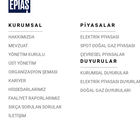
KURUMSAL
PİYASALAR
HAKKIMIZDA
ELEKTRİK PİYASASI
MEVZUAT
SPOT DOĞAL GAZ PİYASASI
YÖNETİM KURULU
ÇEVRESEL PİYASALAR
DUYURULAR
ÜST YÖNETİM
ORGANİZASYON ŞEMASI
KURUMSAL DUYURULAR
KARİYER
ELEKTRİK PİYASASI DUYURLA
HİSSEDARLARIMIZ
DOĞAL GAZ DUYURULARI
FAALİYET RAPORLARIMIZ
SIKÇA SORULAN SORULAR
İLETİŞİM