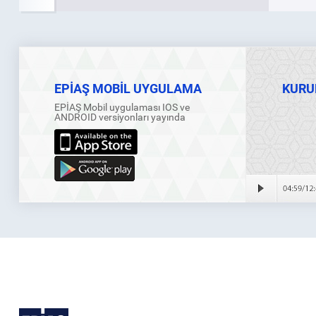
EPİAŞ MOBİL UYGULAMA
KURU
EPİAŞ Mobil uygulaması IOS ve
ANDROID versiyonları yayında