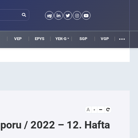
VEP
EPYS
YEK-G
SGP
VGP
A
Raporu / 2022 – 12. Hafta