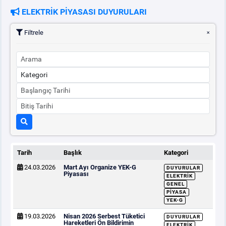
ELEKTRİK PİYASASI DUYURULARI
PİYASA
KAYIT
SÜRECİ
Filtrele
SERBEST TÜKETİCİ
MALİ UZLAŞTIRMA
TEMİNAT
BÜLTENLER
Tarih
Başlık
Kategori
24.03.2026
Mart Ayı Organize YEK-G
DUYURULAR
DUYURULAR
Piyasası
ELEKTRIK
GENEL
PIYASA
BT HİZMET YÖNETİM SİSTEMİ POLİTİKAMIZ
YEK-G
19.03.2026
Nisan 2026 Serbest Tüketici
DUYURULAR
Hareketleri Ön Bildirimin
ELEKTRIK