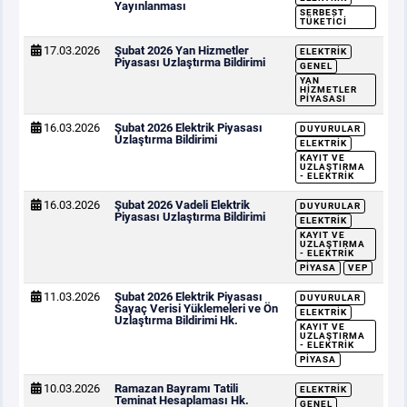
Yayınlanması
SERBEST
TÜKETICI
17.03.2026
Şubat 2026 Yan Hizmetler
ELEKTRIK
Piyasası Uzlaştırma Bildirimi
GENEL
YAN
HIZMETLER
PIYASASI
16.03.2026
Şubat 2026 Elektrik Piyasası
DUYURULAR
Uzlaştırma Bildirimi
ELEKTRIK
KAYIT VE
UZLAŞTIRMA
- ELEKTRIK
16.03.2026
Şubat 2026 Vadeli Elektrik
DUYURULAR
Piyasası Uzlaştırma Bildirimi
ELEKTRIK
KAYIT VE
UZLAŞTIRMA
- ELEKTRIK
PIYASA
VEP
11.03.2026
Şubat 2026 Elektrik Piyasası
DUYURULAR
Sayaç Verisi Yüklemeleri ve Ön
ELEKTRIK
Uzlaştırma Bildirimi Hk.
KAYIT VE
UZLAŞTIRMA
- ELEKTRIK
PIYASA
10.03.2026
Ramazan Bayramı Tatili
ELEKTRIK
Teminat Hesaplaması Hk.
GENEL