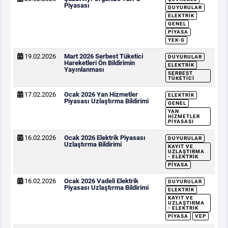
Piyasası
DUYURULAR
ELEKTRIK
GENEL
PIYASA
YEK-G
19.02.2026
Mart 2026 Serbest Tüketici
DUYURULAR
Hareketleri Ön Bildirimin
ELEKTRIK
Yayınlanması
SERBEST
TÜKETICI
17.02.2026
Ocak 2026 Yan Hizmetler
ELEKTRIK
Piyasası Uzlaştırma Bildirimi
GENEL
YAN
HIZMETLER
PIYASASI
16.02.2026
Ocak 2026 Elektrik Piyasası
DUYURULAR
Uzlaştırma Bildirimi
KAYIT VE
UZLAŞTIRMA
- ELEKTRIK
PIYASA
16.02.2026
Ocak 2026 Vadeli Elektrik
DUYURULAR
Piyasası Uzlaştırma Bildirimi
ELEKTRIK
KAYIT VE
UZLAŞTIRMA
- ELEKTRIK
PIYASA
VEP