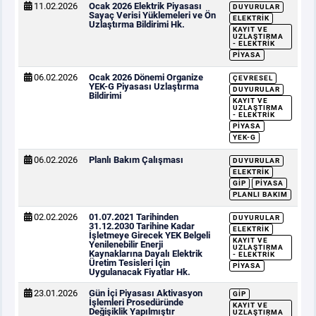
11.02.2026
Ocak 2026 Elektrik Piyasası
DUYURULAR
Sayaç Verisi Yüklemeleri ve Ön
ELEKTRIK
Uzlaştırma Bildirimi Hk.
KAYIT VE
UZLAŞTIRMA
- ELEKTRIK
PIYASA
06.02.2026
Ocak 2026 Dönemi Organize
ÇEVRESEL
YEK-G Piyasası Uzlaştırma
DUYURULAR
Bildirimi
KAYIT VE
UZLAŞTIRMA
- ELEKTRIK
PIYASA
YEK-G
06.02.2026
Planlı Bakım Çalışması
DUYURULAR
ELEKTRIK
GİP
PIYASA
PLANLI BAKIM
02.02.2026
01.07.2021 Tarihinden
DUYURULAR
31.12.2030 Tarihine Kadar
ELEKTRIK
İşletmeye Girecek YEK Belgeli
KAYIT VE
Yenilenebilir Enerji
UZLAŞTIRMA
Kaynaklarına Dayalı Elektrik
- ELEKTRIK
Üretim Tesisleri İçin
PIYASA
Uygulanacak Fiyatlar Hk.
23.01.2026
Gün İçi Piyasası Aktivasyon
GİP
İşlemleri Prosedüründe
KAYIT VE
Değişiklik Yapılmıştır
UZLAŞTIRMA