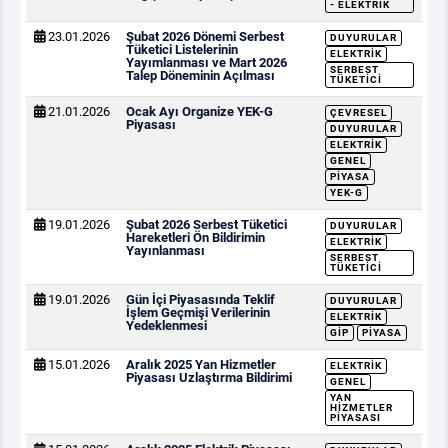
- ELEKTRIK
23.01.2026
Şubat 2026 Dönemi Serbest
DUYURULAR
Tüketici Listelerinin
ELEKTRIK
Yayımlanması ve Mart 2026
SERBEST
Talep Döneminin Açılması
TÜKETICI
21.01.2026
Ocak Ayı Organize YEK-G
ÇEVRESEL
Piyasası
DUYURULAR
ELEKTRIK
GENEL
PIYASA
YEK-G
19.01.2026
Şubat 2026 Serbest Tüketici
DUYURULAR
Hareketleri Ön Bildirimin
ELEKTRIK
Yayınlanması
SERBEST
TÜKETICI
19.01.2026
Gün İçi Piyasasında Teklif
DUYURULAR
İşlem Geçmişi Verilerinin
ELEKTRIK
Yedeklenmesi
GİP
PIYASA
15.01.2026
Aralık 2025 Yan Hizmetler
ELEKTRIK
Piyasası Uzlaştırma Bildirimi
GENEL
YAN
HIZMETLER
PIYASASI