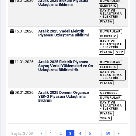
15.01.2026
Aralık 2025 Elektrik Piyasası
DUYURULAR
Uzlaştırma Bildirimi
ELEKTRIK
KAYIT VE
UZLAŞTIRMA
- ELEKTRIK
PIYASA
15.01.2026
Aralık 2025 Vadeli Elektrik
DUYURULAR
Piyasası Uzlaştırma Bildirimi
ELEKTRIK
KAYIT VE
UZLAŞTIRMA
- ELEKTRIK
PIYASA
VEP
11.01.2026
Aralık 2025 Elektrik Piyasası
DUYURULAR
Sayaç Verisi Yüklemeleri ve Ön
ELEKTRIK
Uzlaştırma Bildirimi Hk.
KAYIT VE
UZLAŞTIRMA
- ELEKTRIK
PIYASA
08.01.2026
Aralık 2025 Dönemi Organize
ÇEVRESEL
YEK-G Piyasası Uzlaştırma
DUYURULAR
Bildirimi
KAYIT VE
UZLAŞTIRMA
- ELEKTRIK
PIYASA
YEK-G
Sayfa: 3 / 59
«
1
2
3
4
5
…
59
»