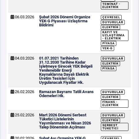
TEMINAT -
ELEKTRIK
06.03.2026
Şubat 2026 Dönemi Organize
ÇEVRESEL
YEK-G Piyasası Uzlaştırma
DUYURULAR
Bildirimi
ELEKTRIK
KAYIT VE
UZLAŞTIRMA
- ELEKTRIK
PIYASA
YEK-G
04.03.2026
01.07.2021 Tarihinden
DUYURULAR
31.12.2030 Tarihine Kadar
ELEKTRIK
İşletmeye Girecek YEK Belgeli
PIYASA
Yenilenebilir Enerji
Kaynaklarına Dayalı Elektrik
Üretim Tesisleri İçin
Uygulanacak Fiyatlar Hk.
26.02.2026
Ramazan Bayramı Tatili Avans
DUYURULAR
Ödemeleri Hk.
ELEKTRIK
FINANS -
ELEKTRIK
25.02.2026
Mart 2026 Dönemi Serbest
DUYURULAR
Tüketici Listelerinin
ELEKTRIK
Yayımlanması ve Nisan 2026
SERBEST
Talep Döneminin Açılması
TÜKETICI
20.02.2026
Şubat Ayı Organize YEK-G
ÇEVRESEL