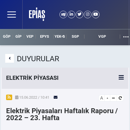
GÖP
GİP
VEP
EPYS
YEK-G
SGP
VGP
DUYURULAR
ELEKTRİK PİYASASI
SPOT ELEKTRİK PİYASALARI
15.06.2022 / 10:41
A
Elektrik Piyasaları Haftalık Raporu /
ÖRNEK FİNANS BELGELERİ
2022 – 23. Hafta
VADELİ ELEKTRİK PİYASASI