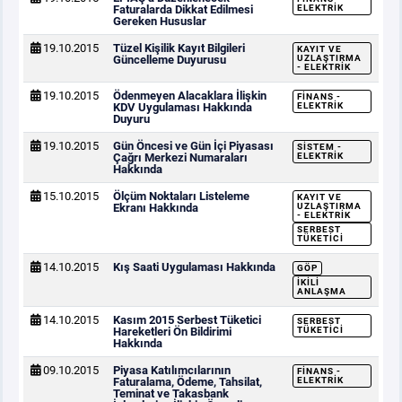
Faturalarda Dikkat Edilmesi
ELEKTRIK
Gereken Hususlar
19.10.2015
Tüzel Kişilik Kayıt Bilgileri
KAYIT VE
Güncelleme Duyurusu
UZLAŞTIRMA
- ELEKTRIK
19.10.2015
Ödenmeyen Alacaklara İlişkin
FINANS -
KDV Uygulaması Hakkında
ELEKTRIK
Duyuru
19.10.2015
Gün Öncesi ve Gün İçi Piyasası
SISTEM -
Çağrı Merkezi Numaraları
ELEKTRIK
Hakkında
15.10.2015
Ölçüm Noktaları Listeleme
KAYIT VE
Ekranı Hakkında
UZLAŞTIRMA
- ELEKTRIK
SERBEST
TÜKETICI
14.10.2015
Kış Saati Uygulaması Hakkında
GÖP
İKILI
ANLAŞMA
14.10.2015
Kasım 2015 Serbest Tüketici
SERBEST
Hareketleri Ön Bildirimi
TÜKETICI
Hakkında
09.10.2015
Piyasa Katılımcılarının
FINANS -
Faturalama, Ödeme, Tahsilat,
ELEKTRIK
Teminat ve Takasbank