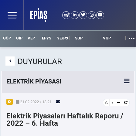
GÖP
GİP
VEP
EPYS
YEK-G
SGP
VGP
DUYURULAR
ELEKTRİK PİYASASI
SPOT ELEKTRİK PİYASALARI
21.02.2022 / 13:21
A
Elektrik Piyasaları Haftalık Raporu /
ÖRNEK FİNANS BELGELERİ
2022 – 6. Hafta
VADELİ ELEKTRİK PİYASASI