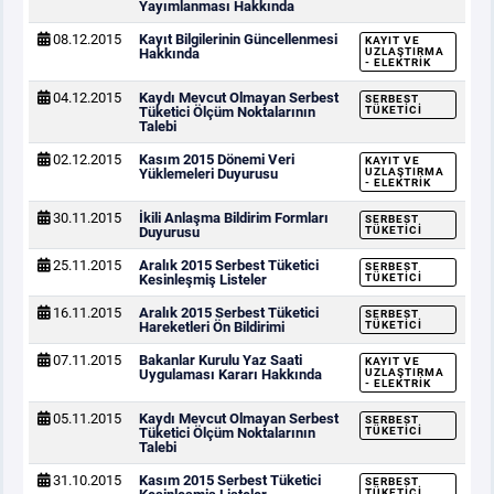
Yayımlanması Hakkında
08.12.2015
Kayıt Bilgilerinin Güncellenmesi
KAYIT VE
Hakkında
UZLAŞTIRMA
- ELEKTRIK
04.12.2015
Kaydı Mevcut Olmayan Serbest
SERBEST
Tüketici Ölçüm Noktalarının
TÜKETICI
Talebi
02.12.2015
Kasım 2015 Dönemi Veri
KAYIT VE
Yüklemeleri Duyurusu
UZLAŞTIRMA
- ELEKTRIK
30.11.2015
İkili Anlaşma Bildirim Formları
SERBEST
Duyurusu
TÜKETICI
25.11.2015
Aralık 2015 Serbest Tüketici
SERBEST
Kesinleşmiş Listeler
TÜKETICI
16.11.2015
Aralık 2015 Serbest Tüketici
SERBEST
Hareketleri Ön Bildirimi
TÜKETICI
07.11.2015
Bakanlar Kurulu Yaz Saati
KAYIT VE
Uygulaması Kararı Hakkında
UZLAŞTIRMA
- ELEKTRIK
05.11.2015
Kaydı Mevcut Olmayan Serbest
SERBEST
Tüketici Ölçüm Noktalarının
TÜKETICI
Talebi
31.10.2015
Kasım 2015 Serbest Tüketici
SERBEST
TÜKETICI