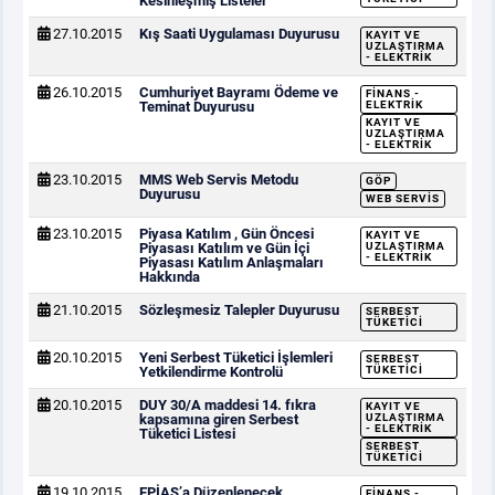
Kesinleşmiş Listeler
27.10.2015
Kış Saati Uygulaması Duyurusu
KAYIT VE
UZLAŞTIRMA
- ELEKTRIK
26.10.2015
Cumhuriyet Bayramı Ödeme ve
FINANS -
Teminat Duyurusu
ELEKTRIK
KAYIT VE
UZLAŞTIRMA
- ELEKTRIK
23.10.2015
MMS Web Servis Metodu
GÖP
Duyurusu
WEB SERVIS
23.10.2015
Piyasa Katılım , Gün Öncesi
KAYIT VE
Piyasası Katılım ve Gün İçi
UZLAŞTIRMA
- ELEKTRIK
Piyasası Katılım Anlaşmaları
Hakkında
21.10.2015
Sözleşmesiz Talepler Duyurusu
SERBEST
TÜKETICI
20.10.2015
Yeni Serbest Tüketici İşlemleri
SERBEST
Yetkilendirme Kontrolü
TÜKETICI
20.10.2015
DUY 30/A maddesi 14. fıkra
KAYIT VE
kapsamına giren Serbest
UZLAŞTIRMA
- ELEKTRIK
Tüketici Listesi
SERBEST
TÜKETICI
19.10.2015
EPİAŞ’a Düzenlenecek
FINANS -