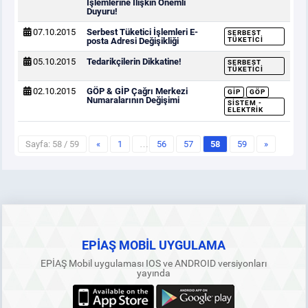
İşlemlerine İlişkin Önemli
Duyuru!
07.10.2015
Serbest Tüketici İşlemleri E-
SERBEST
posta Adresi Değişikliği
TÜKETICI
05.10.2015
Tedarikçilerin Dikkatine!
SERBEST
TÜKETICI
02.10.2015
GÖP & GİP Çağrı Merkezi
GİP
GÖP
Numaralarının Değişimi
SISTEM -
ELEKTRIK
Sayfa: 58 / 59
«
1
…
56
57
58
59
»
EPİAŞ MOBİL UYGULAMA
EPİAŞ Mobil uygulaması IOS ve ANDROID versiyonları
yayında