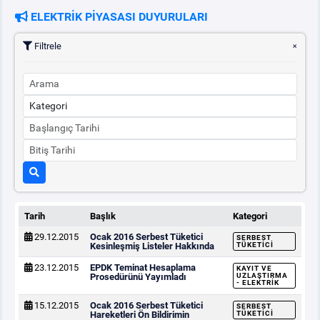
ELEKTRİK PİYASASI DUYURULARI
PİYASA
KAYIT
SÜRECİ
Filtrele
SERBEST TÜKETİCİ
MALİ UZLAŞTIRMA
TEMİNAT
BÜLTENLER
Tarih
Başlık
Kategori
29.12.2015
Ocak 2016 Serbest Tüketici
SERBEST
DUYURULAR
Kesinleşmiş Listeler Hakkında
TÜKETICI
23.12.2015
EPDK Teminat Hesaplama
KAYIT VE
Prosedürünü Yayımladı
UZLAŞTIRMA
- ELEKTRIK
BT HİZMET YÖNETİM SİSTEMİ POLİTİKAMIZ
15.12.2015
Ocak 2016 Serbest Tüketici
SERBEST
Hareketleri Ön Bildirimin
TÜKETICI