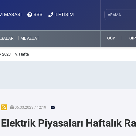
M MASASI
SSS
İLETİŞİM
ASALAR
MEVZUAT
GÖP
GİP
 / 2023 – 9. Hafta
06.03.2023 / 12:19
Elektrik Piyasaları Haftalık R