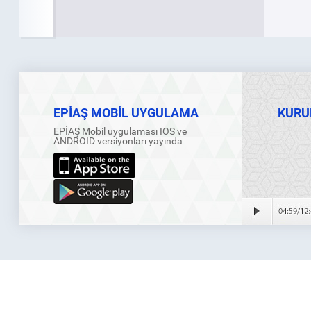
EPİAŞ MOBİL UYGULAMA
KURU
EPİAŞ Mobil uygulaması IOS ve
ANDROID versiyonları yayında