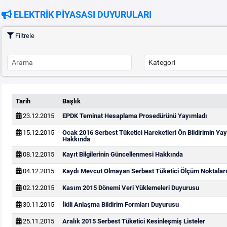
ELEKTRİK PİYASASI DUYURULARI
Filtrele
Tarih
Başlık
23.12.2015
EPDK Teminat Hesaplama Prosedürünü Yayımladı
15.12.2015
Ocak 2016 Serbest Tüketici Hareketleri Ön Bildirimin Y
Hakkında
08.12.2015
Kayıt Bilgilerinin Güncellenmesi Hakkında
04.12.2015
Kaydı Mevcut Olmayan Serbest Tüketici Ölçüm Noktaları
02.12.2015
Kasım 2015 Dönemi Veri Yüklemeleri Duyurusu
30.11.2015
İkili Anlaşma Bildirim Formları Duyurusu
25.11.2015
Aralık 2015 Serbest Tüketici Kesinleşmiş Listeler