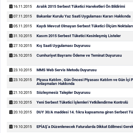
16.11.2015
Aralık 2015 Serbest Tüketici Hareketleri Ön Bildirimi
07.11.2015
Bakanlar Kurulu Yaz Saati Uygulaması Kararı Hakkında
05.11.2015
Kaydı Mevcut Olmayan Serbest Tüketici Ölçüm Noktaları
31.10.2015
Kasım 2015 Serbest Tüketici Kesinleşmiş Listeler
27.10.2015
Kış Saati Uygulaması Duyurusu
26.10.2015
Cumhuriyet Bayramı Ödeme ve Teminat Duyurusu
23.10.2015
MMS Web Servis Metodu Duyurusu
23.10.2015
Piyasa Katılım , Gün Öncesi Piyasası Katılım ve Gün İçi 
Anlaşmaları Hakkında
21.10.2015
Sözleşmesiz Talepler Duyurusu
20.10.2015
Yeni Serbest Tüketici İşlemleri Yetkilendirme Kontrolü
20.10.2015
DUY 30/A maddesi 14. fıkra kapsamına giren Serbest Tük
19.10.2015
EPİAŞ’a Düzenlenecek Faturalarda Dikkat Edilmesi Gere