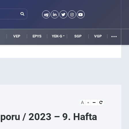
VEP
EPYS
YEK-G
SGP
VGP
A
aporu / 2023 – 9. Hafta