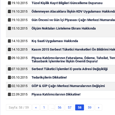
19.10.2015
Tüzel Kişilik Kayıt Bilgileri Güncelleme Duyurusu
19.10.2015
Ödenmeyen Alacaklara İlişkin KDV Uygulaması Hakkınd
19.10.2015
Gün Öncesi ve Gün İçi Piyasası Çağrı Merkezi Numarala
15.10.2015
Ölçüm Noktaları Listeleme Ekranı Hakkında
14.10.2015
Kış Saati Uygulaması Hakkında
14.10.2015
Kasım 2015 Serbest Tüketici Hareketleri Ön Bildirimi Ha
09.10.2015
Piyasa Katılımcılarının Faturalama, Ödeme, Tahsilat, Te
Takasbank İşlemlerine İlişkin Önemli Duyuru!
07.10.2015
Serbest Tüketici İşlemleri E-posta Adresi Değişikliği
05.10.2015
Tedarikçilerin Dikkatine!
02.10.2015
GÖP & GİP Çağrı Merkezi Numaralarının Değişimi
22.09.2015
Piyasa Katılımcılarının Dikkatine!
Sayfa: 58 / 59
«
1
…
56
57
58
59
»