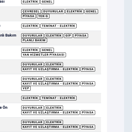
ası
ELEKTRIK
GENEL
ÇEVRESEL
DUYURULAR
ELEKTRIK
GENEL
PIYASA
YEK-G
)
ELEKTRIK
TEMINAT - ELEKTRIK
nlı Bakım
DUYURULAR
ELEKTRIK
GİP
PIYASA
PLANLI BAKIM
ELEKTRIK
GENEL
YAN HIZMETLER PIYASASI
DUYURULAR
ELEKTRIK
KAYIT VE UZLAŞTIRMA - ELEKTRIK
PIYASA
DUYURULAR
ELEKTRIK
KAYIT VE UZLAŞTIRMA - ELEKTRIK
PIYASA
VEP
ELEKTRIK
TEMINAT - ELEKTRIK
ve Ön
DUYURULAR
ELEKTRIK
KAYIT VE UZLAŞTIRMA - ELEKTRIK
PIYASA
DUYURULAR
ELEKTRIK
KAYIT VE UZLAŞTIRMA - ELEKTRIK
PIYASA