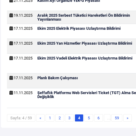
21.11.2025
Kasım Ayı Organize YEK-G Piyasası
19.11.2025
Aralık 2025 Serbest Tüketici Hareketleri Ön Bildirimin
Yayınlanması
17.11.2025
Ekim 2025 Elektrik Piyasası Uzlaştırma Bildirimi
17.11.2025
Ekim 2025 Yan Hizmetler Piyasası Uzlaştırma Bildirimi
17.11.2025
Ekim 2025 Vadeli Elektrik Piyasası Uzlaştırma Bildirimi
17.11.2025
Planlı Bakım Çalışması
11.11.2025
Şeffaflık Platformu Web Servisleri Ticket (TGT) Alma Se
Değişiklik
Sayfa: 4 / 59
«
1
2
3
4
5
6
…
59
»