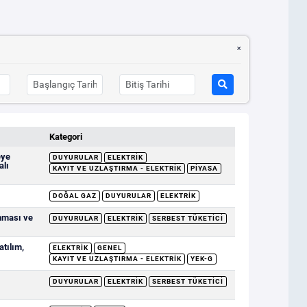
Kategori
eye
DUYURULAR
ELEKTRIK
alı
KAYIT VE UZLAŞTIRMA - ELEKTRIK
PIYASA
DOĞAL GAZ
DUYURULAR
ELEKTRIK
nması ve
DUYURULAR
ELEKTRIK
SERBEST TÜKETICI
tılım,
ELEKTRIK
GENEL
KAYIT VE UZLAŞTIRMA - ELEKTRIK
YEK-G
DUYURULAR
ELEKTRIK
SERBEST TÜKETICI