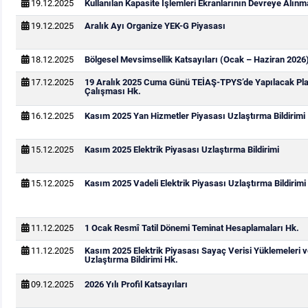
19.12.2025
Kullanılan Kapasite İşlemleri Ekranlarının Devreye Alınm
19.12.2025
Aralık Ayı Organize YEK-G Piyasası
18.12.2025
Bölgesel Mevsimsellik Katsayıları (Ocak – Haziran 2026
17.12.2025
19 Aralık 2025 Cuma Günü TEİAŞ-TPYS’de Yapılacak Pla
Çalışması Hk.
16.12.2025
Kasım 2025 Yan Hizmetler Piyasası Uzlaştırma Bildirimi
15.12.2025
Kasım 2025 Elektrik Piyasası Uzlaştırma Bildirimi
15.12.2025
Kasım 2025 Vadeli Elektrik Piyasası Uzlaştırma Bildirimi
11.12.2025
1 Ocak Resmî Tatil Dönemi Teminat Hesaplamaları Hk.
11.12.2025
Kasım 2025 Elektrik Piyasası Sayaç Verisi Yüklemeleri 
Uzlaştırma Bildirimi Hk.
09.12.2025
2026 Yılı Profil Katsayıları