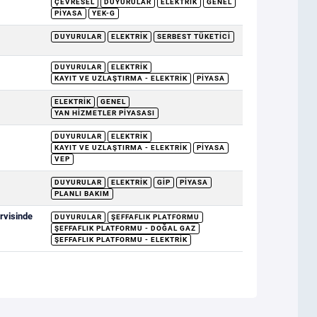
ÇEVRESEL
DUYURULAR
ELEKTRIK
GENEL
PIYASA
YEK-G
DUYURULAR
ELEKTRIK
SERBEST TÜKETICI
DUYURULAR
ELEKTRIK
KAYIT VE UZLAŞTIRMA - ELEKTRIK
PIYASA
ELEKTRIK
GENEL
YAN HIZMETLER PIYASASI
DUYURULAR
ELEKTRIK
KAYIT VE UZLAŞTIRMA - ELEKTRIK
PIYASA
VEP
DUYURULAR
ELEKTRIK
GİP
PIYASA
PLANLI BAKIM
rvisinde
DUYURULAR
ŞEFFAFLIK PLATFORMU
ŞEFFAFLIK PLATFORMU - DOĞAL GAZ
ŞEFFAFLIK PLATFORMU - ELEKTRIK