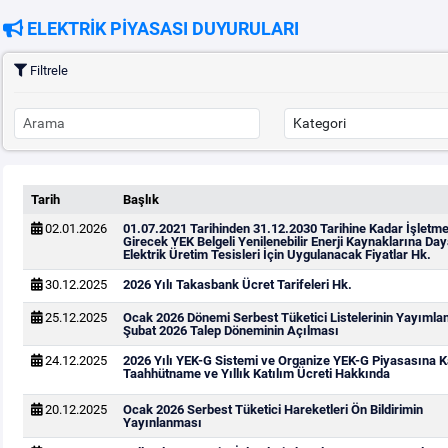
ELEKTRİK PİYASASI DUYURULARI
Filtrele
Tarih
Başlık
02.01.2026
01.07.2021 Tarihinden 31.12.2030 Tarihine Kadar İşletm
Girecek YEK Belgeli Yenilenebilir Enerji Kaynaklarına Day
Elektrik Üretim Tesisleri İçin Uygulanacak Fiyatlar Hk.
30.12.2025
2026 Yılı Takasbank Ücret Tarifeleri Hk.
25.12.2025
Ocak 2026 Dönemi Serbest Tüketici Listelerinin Yayımla
Şubat 2026 Talep Döneminin Açılması
24.12.2025
2026 Yılı YEK-G Sistemi ve Organize YEK-G Piyasasına Ka
Taahhütname ve Yıllık Katılım Ücreti Hakkında
20.12.2025
Ocak 2026 Serbest Tüketici Hareketleri Ön Bildirimin
Yayınlanması