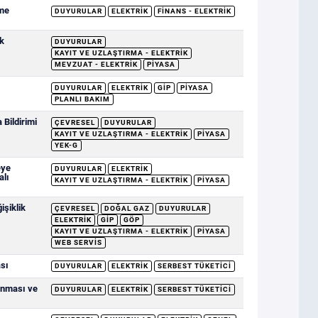
eme
DUYURULAR
ELEKTRIK
FINANS - ELEKTRIK
k
DUYURULAR
KAYIT VE UZLAŞTIRMA - ELEKTRIK
MEVZUAT - ELEKTRIK
PIYASA
DUYURULAR
ELEKTRIK
GİP
PIYASA
PLANLI BAKIM
Bildirimi
ÇEVRESEL
DUYURULAR
KAYIT VE UZLAŞTIRMA - ELEKTRIK
PIYASA
YEK-G
eye
DUYURULAR
ELEKTRIK
alı
KAYIT VE UZLAŞTIRMA - ELEKTRIK
PIYASA
şiklik
ÇEVRESEL
DOĞAL GAZ
DUYURULAR
ELEKTRIK
GİP
GÖP
KAYIT VE UZLAŞTIRMA - ELEKTRIK
PIYASA
WEB SERVIS
ası
DUYURULAR
ELEKTRIK
SERBEST TÜKETICI
anması ve
DUYURULAR
ELEKTRIK
SERBEST TÜKETICI