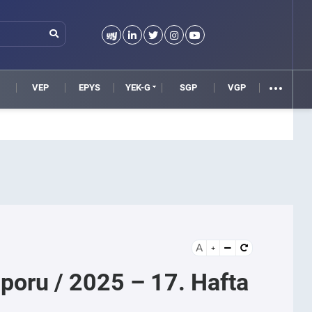
VEP
EPYS
YEK-G
SGP
VGP
A
Raporu / 2025 – 17. Hafta