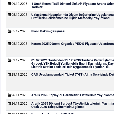
09.12.2025
1 Ocak Resmi Tatili Dönemi Elektrik Piyasası Avans Öd
Tarihleri
05.12.2025
Uzlaştırma Hesaplarında Ölçüm Değerlerine Uygulanaca
Profillerin Belirlenmesine İlişkin Metodoloji Yayımlandı
05.12.2025
Planlı Bakım Çalışması
05.12.2025
Kasım 2025 Dönemi Organize YEK-G Piyasası Uzlaştırma 
01.12.2025
01.07.2021 Tarihinden 31.12.2030 Tarihine Kadar İşletm
Girecek YEK Belgeli Yenilenebilir Enerji Kaynaklarına Day
Elektrik Üretim Tesisleri İçin Uygulanacak Fiyatlar Hk.
28.11.2025
CAS Uygulamasındaki Ticket (TGT) Alma Servisinde Deği
26.11.2025
Aralık 2025 Toplayıcı Hareketleri Listelerinin Yayınlanm
26.11.2025
Aralık 2025 Dönemi Serbest Tüketici Listelerinin Yayıml
Ocak 2026 Talep Döneminin Açılması