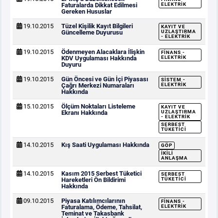
Faturalarda Dikkat Edilmesi
ELEKTRIK
Gereken Hususlar
19.10.2015
Tüzel Kişilik Kayıt Bilgileri
KAYIT VE
Güncelleme Duyurusu
UZLAŞTIRMA
- ELEKTRIK
19.10.2015
Ödenmeyen Alacaklara İlişkin
FINANS -
KDV Uygulaması Hakkında
ELEKTRIK
Duyuru
19.10.2015
Gün Öncesi ve Gün İçi Piyasası
SISTEM -
Çağrı Merkezi Numaraları
ELEKTRIK
Hakkında
15.10.2015
Ölçüm Noktaları Listeleme
KAYIT VE
Ekranı Hakkında
UZLAŞTIRMA
- ELEKTRIK
SERBEST
TÜKETICI
14.10.2015
Kış Saati Uygulaması Hakkında
GÖP
İKILI
ANLAŞMA
14.10.2015
Kasım 2015 Serbest Tüketici
SERBEST
Hareketleri Ön Bildirimi
TÜKETICI
Hakkında
09.10.2015
Piyasa Katılımcılarının
FINANS -
Faturalama, Ödeme, Tahsilat,
ELEKTRIK
Teminat ve Takasbank