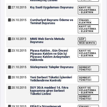
Kesinleşmiş Listeler
27.10.2015
Kış Saati Uygulaması Duyurusu
KAYIT VE
UZLAŞTIRMA
- ELEKTRIK
26.10.2015
Cumhuriyet Bayramı Ödeme ve
FINANS -
Teminat Duyurusu
ELEKTRIK
KAYIT VE
UZLAŞTIRMA
- ELEKTRIK
23.10.2015
MMS Web Servis Metodu
GÖP
Duyurusu
WEB SERVIS
23.10.2015
Piyasa Katılım , Gün Öncesi
KAYIT VE
Piyasası Katılım ve Gün İçi
UZLAŞTIRMA
- ELEKTRIK
Piyasası Katılım Anlaşmaları
Hakkında
21.10.2015
Sözleşmesiz Talepler Duyurusu
SERBEST
TÜKETICI
20.10.2015
Yeni Serbest Tüketici İşlemleri
SERBEST
Yetkilendirme Kontrolü
TÜKETICI
20.10.2015
DUY 30/A maddesi 14. fıkra
KAYIT VE
kapsamına giren Serbest
UZLAŞTIRMA
- ELEKTRIK
Tüketici Listesi
SERBEST
TÜKETICI
19.10.2015
EPİAŞ’a Düzenlenecek
FINANS -