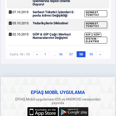
İşlemlerine İlişkin Önemli
Duyuru!
07.10.2015
Serbest Tüketici İşlemleri E-
SERBEST
posta Adresi Değişikliği
TÜKETICI
05.10.2015
Tedarikçilerin Dikkatine!
SERBEST
TÜKETICI
02.10.2015
GÖP & GİP Çağrı Merkezi
GİP
GÖP
Numaralarının Değişimi
SISTEM -
ELEKTRIK
Sayfa: 58 / 59
«
1
…
56
57
58
59
»
EPİAŞ MOBİL UYGULAMA
EPİAŞ Mobil uygulaması IOS ve ANDROID versiyonları
yayında