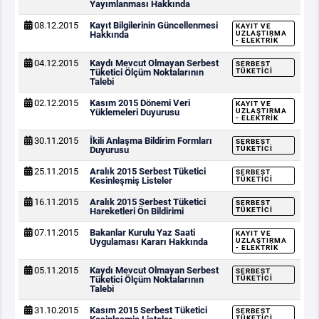
Yayımlanması Hakkında
08.12.2015
Kayıt Bilgilerinin Güncellenmesi
KAYIT VE
Hakkında
UZLAŞTIRMA
- ELEKTRIK
04.12.2015
Kaydı Mevcut Olmayan Serbest
SERBEST
Tüketici Ölçüm Noktalarının
TÜKETICI
Talebi
02.12.2015
Kasım 2015 Dönemi Veri
KAYIT VE
Yüklemeleri Duyurusu
UZLAŞTIRMA
- ELEKTRIK
30.11.2015
İkili Anlaşma Bildirim Formları
SERBEST
Duyurusu
TÜKETICI
25.11.2015
Aralık 2015 Serbest Tüketici
SERBEST
Kesinleşmiş Listeler
TÜKETICI
16.11.2015
Aralık 2015 Serbest Tüketici
SERBEST
Hareketleri Ön Bildirimi
TÜKETICI
07.11.2015
Bakanlar Kurulu Yaz Saati
KAYIT VE
Uygulaması Kararı Hakkında
UZLAŞTIRMA
- ELEKTRIK
05.11.2015
Kaydı Mevcut Olmayan Serbest
SERBEST
Tüketici Ölçüm Noktalarının
TÜKETICI
Talebi
31.10.2015
Kasım 2015 Serbest Tüketici
SERBEST
TÜKETICI