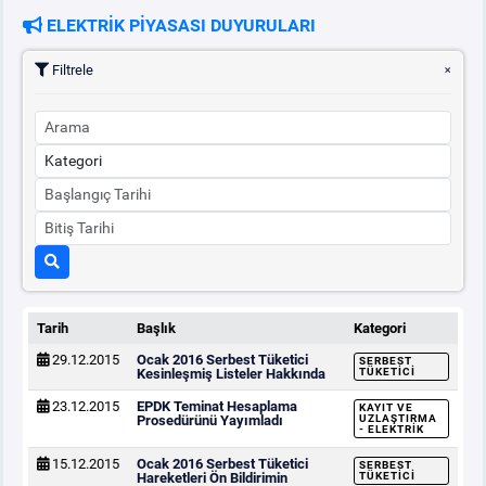
ELEKTRİK PİYASASI DUYURULARI
PİYASA
KAYIT
SÜRECİ
Filtrele
SERBEST TÜKETİCİ
MALİ UZLAŞTIRMA
TEMİNAT
BÜLTENLER
Tarih
Başlık
Kategori
29.12.2015
Ocak 2016 Serbest Tüketici
SERBEST
DUYURULAR
Kesinleşmiş Listeler Hakkında
TÜKETICI
23.12.2015
EPDK Teminat Hesaplama
KAYIT VE
Prosedürünü Yayımladı
UZLAŞTIRMA
- ELEKTRIK
BT HİZMET YÖNETİM SİSTEMİ POLİTİKAMIZ
15.12.2015
Ocak 2016 Serbest Tüketici
SERBEST
Hareketleri Ön Bildirimin
TÜKETICI