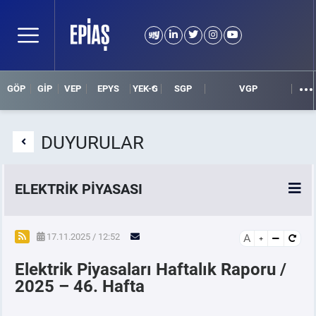
GÖP
GİP
VEP
EPYS
YEK-G
SGP
VGP
DUYURULAR
ELEKTRİK PİYASASI
SPOT ELEKTRİK PİYASALARI
17.11.2025 / 12:52
A
Elektrik Piyasaları Haftalık Raporu /
ÖRNEK FİNANS BELGELERİ
2025 – 46. Hafta
VADELİ ELEKTRİK PİYASASI