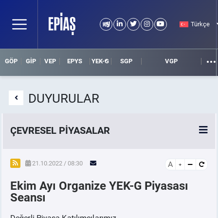
Türkçe
GÖP
GİP
VEP
EPYS
YEK-G
SGP
VGP
DUYURULAR
ÇEVRESEL PİYASALAR
YEK-G Piyasası
21.10.2022 / 08:30
A
Ekim Ayı Organize YEK-G Piyasası
YEK-G Nedir?
Seansı
Değerli Piyasa Katılımcılarımız,