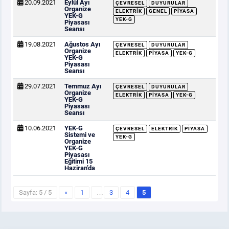
20.09.2021
Eylül Ayı
ÇEVRESEL
DUYURULAR
Organize
ELEKTRIK
GENEL
PIYASA
YEK-G
YEK-G
Piyasası
Seansı
19.08.2021
Ağustos Ayı
ÇEVRESEL
DUYURULAR
Organize
ELEKTRIK
PIYASA
YEK-G
YEK-G
Piyasası
Seansı
29.07.2021
Temmuz Ayı
ÇEVRESEL
DUYURULAR
Organize
ELEKTRIK
PIYASA
YEK-G
YEK-G
Piyasası
Seansı
10.06.2021
YEK-G
ÇEVRESEL
ELEKTRIK
PIYASA
Sistemi ve
YEK-G
Organize
YEK-G
Piyasası
Eğitimi 15
Haziran’da
Sayfa: 5 / 5
«
1
…
3
4
5