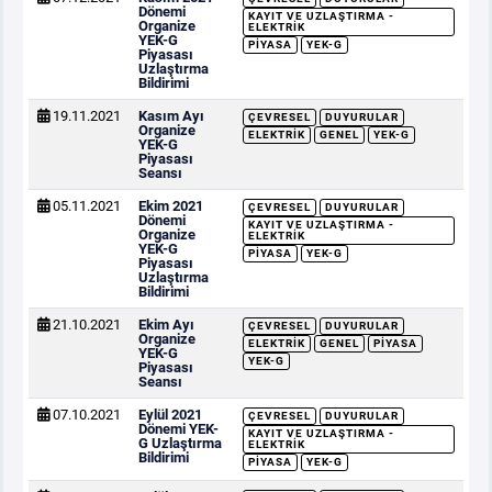
Dönemi
KAYIT VE UZLAŞTIRMA -
Organize
ELEKTRIK
YEK-G
PIYASA
YEK-G
Piyasası
Uzlaştırma
Bildirimi
19.11.2021
Kasım Ayı
ÇEVRESEL
DUYURULAR
Organize
ELEKTRIK
GENEL
YEK-G
YEK-G
Piyasası
Seansı
05.11.2021
Ekim 2021
ÇEVRESEL
DUYURULAR
Dönemi
KAYIT VE UZLAŞTIRMA -
Organize
ELEKTRIK
YEK-G
PIYASA
YEK-G
Piyasası
Uzlaştırma
Bildirimi
21.10.2021
Ekim Ayı
ÇEVRESEL
DUYURULAR
Organize
ELEKTRIK
GENEL
PIYASA
YEK-G
YEK-G
Piyasası
Seansı
07.10.2021
Eylül 2021
ÇEVRESEL
DUYURULAR
Dönemi YEK-
KAYIT VE UZLAŞTIRMA -
G Uzlaştırma
ELEKTRIK
Bildirimi
PIYASA
YEK-G