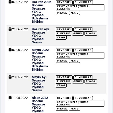
07.07.2022
Haziran 2022
ÇEVRESEL
DUYURULAR
Dönemi
KAYIT VE UZLAŞTIRMA -
Organize
ELEKTRIK
YEK-G
PIYASA
YEK-G
Piyasası
Uzlaştırma
Bildirimi
21.06.2022
Haziran Ayı
ÇEVRESEL
DUYURULAR
Organize
ELEKTRIK
GENEL
PIYASA
YEK-G
YEK-G
Piyasası
Seansı
07.06.2022
Mayıs 2022
ÇEVRESEL
DUYURULAR
Dönemi
KAYIT VE UZLAŞTIRMA -
Organize
ELEKTRIK
YEK-G
PIYASA
YEK-G
Piyasası
Uzlaştırma
Bildirimi
23.05.2022
Mayıs Ayı
ÇEVRESEL
DUYURULAR
Organize
ELEKTRIK
GENEL
PIYASA
YEK-G
YEK-G
Piyasası
Seansı
11.05.2022
Nisan 2022
ÇEVRESEL
DUYURULAR
Dönemi
KAYIT VE UZLAŞTIRMA -
Organize
ELEKTRIK
YEK-G
PIYASA
YEK-G
Piyasası