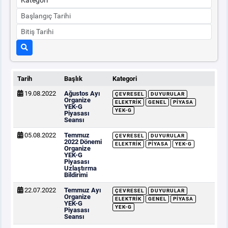
Tarih
Başlık
Kategori
19.08.2022
Ağustos Ayı
ÇEVRESEL
DUYURULAR
Organize
ELEKTRIK
GENEL
PIYASA
YEK-G
YEK-G
Piyasası
Seansı
05.08.2022
Temmuz
ÇEVRESEL
DUYURULAR
2022 Dönemi
ELEKTRIK
PIYASA
YEK-G
Organize
YEK-G
Piyasası
Uzlaştırma
Bildirimi
22.07.2022
Temmuz Ayı
ÇEVRESEL
DUYURULAR
Organize
ELEKTRIK
GENEL
PIYASA
YEK-G
YEK-G
Piyasası
Seansı