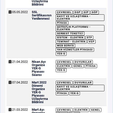
Uzlaştırma
Bildirimi
05.05.2022
SSL
ÇEVRESEL
DGP
GİP
GÖP
Sertifikasının
KAYIT VE UZLAŞTIRMA -
Yenilenmesi
ELEKTRIK
PIYASA
ŞEFFAFLIK PLATFORMU -
ELEKTRIK
SERBEST TÜKETICI
SISTEM - ELEKTRIK
STP
TEMINAT - ELEKTRIK
VEP
WEB SERVIS
YAN HIZMETLER PIYASASI
YEK-G
21.04.2022
Nisan Ayı
ÇEVRESEL
DUYURULAR
Organize
ELEKTRIK
GENEL
PIYASA
YEK-G
YEK-G
Piyasası
Seansı
07.04.2022
Mart 2022
ÇEVRESEL
DUYURULAR
Dönemi
KAYIT VE UZLAŞTIRMA -
Organize
ELEKTRIK
YEK-G
PIYASA
YEK-G
Piyasası
Uzlaştırma
Bildirimi
21.03.2022
Mart Ayı
ÇEVRESEL
ELEKTRIK
GENEL
Organize