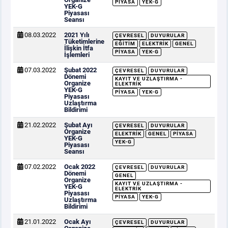
PIYASA
YEK-G
YEK-G
Piyasası
Seansı
08.03.2022
2021 Yılı
ÇEVRESEL
DUYURULAR
Tüketimlerine
EĞITIM
ELEKTRIK
GENEL
İlişkin İtfa
PIYASA
YEK-G
İşlemleri
07.03.2022
Şubat 2022
ÇEVRESEL
DUYURULAR
Dönemi
KAYIT VE UZLAŞTIRMA -
Organize
ELEKTRIK
YEK-G
PIYASA
YEK-G
Piyasası
Uzlaştırma
Bildirimi
21.02.2022
Şubat Ayı
ÇEVRESEL
DUYURULAR
Organize
ELEKTRIK
GENEL
PIYASA
YEK-G
YEK-G
Piyasası
Seansı
07.02.2022
Ocak 2022
ÇEVRESEL
DUYURULAR
Dönemi
GENEL
Organize
KAYIT VE UZLAŞTIRMA -
YEK-G
ELEKTRIK
Piyasası
PIYASA
YEK-G
Uzlaştırma
Bildirimi
21.01.2022
Ocak Ayı
ÇEVRESEL
DUYURULAR