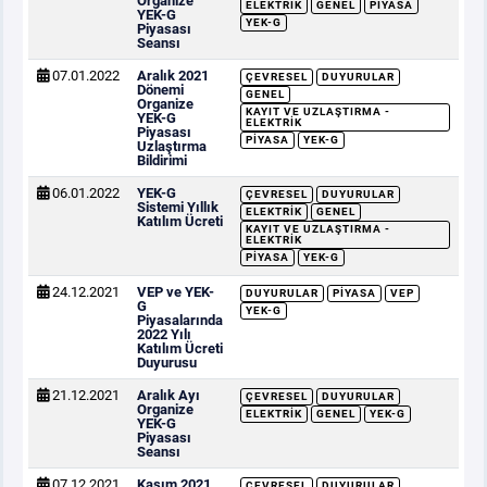
Organize
ELEKTRIK
GENEL
PIYASA
YEK-G
YEK-G
Piyasası
Seansı
07.01.2022
Aralık 2021
ÇEVRESEL
DUYURULAR
Dönemi
GENEL
Organize
KAYIT VE UZLAŞTIRMA -
YEK-G
ELEKTRIK
Piyasası
PIYASA
YEK-G
Uzlaştırma
Bildirimi
06.01.2022
YEK-G
ÇEVRESEL
DUYURULAR
Sistemi Yıllık
ELEKTRIK
GENEL
Katılım Ücreti
KAYIT VE UZLAŞTIRMA -
ELEKTRIK
PIYASA
YEK-G
24.12.2021
VEP ve YEK-
DUYURULAR
PIYASA
VEP
G
YEK-G
Piyasalarında
2022 Yılı
Katılım Ücreti
Duyurusu
21.12.2021
Aralık Ayı
ÇEVRESEL
DUYURULAR
Organize
ELEKTRIK
GENEL
YEK-G
YEK-G
Piyasası
Seansı
07.12.2021
Kasım 2021
ÇEVRESEL
DUYURULAR