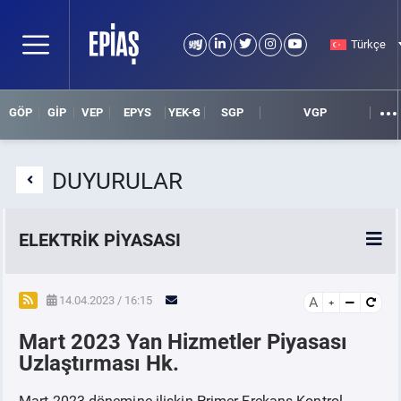
Türkçe
GÖP
GİP
VEP
EPYS
YEK-G
SGP
VGP
DUYURULAR
ELEKTRİK PİYASASI
SPOT ELEKTRİK PİYASALARI
14.04.2023 / 16:15
A
Mart 2023 Yan Hizmetler Piyasası
ÖRNEK FİNANS BELGELERİ
Uzlaştırması Hk.
VADELİ ELEKTRİK PİYASASI
Mart 2023 dönemine ilişkin Primer Frekans Kontrol