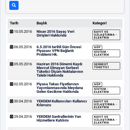
Tarih
Başlık
Kategori
10.05.2016
Nisan 2016 Sayaç Veri
KAYIT VE
Girişleri Hakkında
UZLAŞTIRMA -
ELEKTRIK
06.05.2016
6.5.2016 tarihli Gün Öncesi
GÖP
Piyasası VPN Bağlantı
SISTEM -
Problemi Hk.
ELEKTRIK
05.05.2016
Haziran 2016 Dönemi Kaydı
SERBEST
Mevcut Olmayan Serbest
TÜKETICI
Tüketici Ölçüm Noktalarının
Talebi Hakkında
02.05.2016
Piyasa Takas Fiyatlarının
GÖP
Yayımlanmasında Meydana
SISTEM -
Gelen Gecikme Hakkında
ELEKTRIK
30.04.2016
YEKDEM Kullanıcıları Kullanıcı
KAYIT VE
Kılavuzu
UZLAŞTIRMA -
ELEKTRIK
29.04.2016
YEKDEM Santrallerinin Yan
KAYIT VE
Hizmetlere Katılımı
UZLAŞTIRMA -
ELEKTRIK