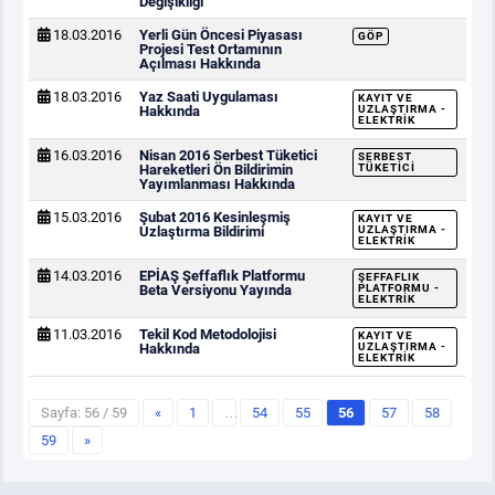
Değişikliği
18.03.2016
Yerli Gün Öncesi Piyasası
GÖP
Projesi Test Ortamının
Açılması Hakkında
18.03.2016
Yaz Saati Uygulaması
KAYIT VE
Hakkında
UZLAŞTIRMA -
ELEKTRIK
16.03.2016
Nisan 2016 Serbest Tüketici
SERBEST
Hareketleri Ön Bildirimin
TÜKETICI
Yayımlanması Hakkında
15.03.2016
Şubat 2016 Kesinleşmiş
KAYIT VE
Uzlaştırma Bildirimi
UZLAŞTIRMA -
ELEKTRIK
14.03.2016
EPİAŞ Şeffaflık Platformu
ŞEFFAFLIK
Beta Versiyonu Yayında
PLATFORMU -
ELEKTRIK
11.03.2016
Tekil Kod Metodolojisi
KAYIT VE
Hakkında
UZLAŞTIRMA -
ELEKTRIK
Sayfa: 56 / 59
«
1
…
54
55
56
57
58
59
»