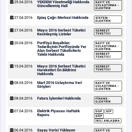
29.04.2016
YEKDEM Yönetmeliği Hakkında
KAYIT VE
Güncellenmiş Hali
UZLAŞTIRMA -
ELEKTRIK
27.04.2016
Epiaş Çağrı Merkezi Hakkında
SISTEM -
ELEKTRIK
27.04.2016
Mayıs 2016 Serbest Tüketici
SERBEST
Kesinleşmiş Listeler
TÜKETICI
20.04.2016
Portföyü Boşaltılan
KAYIT VE
Tedarikçinin Portföyünde Yer
UZLAŞTIRMA -
ELEKTRIK
Alan Serbest Tüketicilerin
Talebi Hakkında
SERBEST
TÜKETICI
15.04.2016
Mayıs 2016 Serbest Tüketici
SERBEST
Hareketleri Ön Bildirimi
TÜKETICI
Hakkında
08.04.2016
Mart 2016 Uzlaştırma Veri
KAYIT VE
Girişleri
UZLAŞTIRMA -
ELEKTRIK
08.04.2016
Fatura İşlemleri Hakkında
FINANS -
ELEKTRIK
07.04.2016
Elektrik Piyasası Haftalık
DGP
GİP
Raporu
GÖP
İKILI ANLAŞMA
06.04.2016
Sayaç Verisi Yükleyen
KAYIT VE