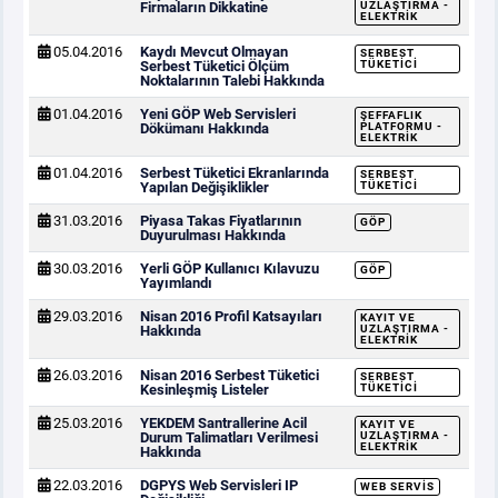
Firmaların Dikkatine
UZLAŞTIRMA -
ELEKTRIK
05.04.2016
Kaydı Mevcut Olmayan
SERBEST
Serbest Tüketici Ölçüm
TÜKETICI
Noktalarının Talebi Hakkında
01.04.2016
Yeni GÖP Web Servisleri
ŞEFFAFLIK
Dökümanı Hakkında
PLATFORMU -
ELEKTRIK
01.04.2016
Serbest Tüketici Ekranlarında
SERBEST
Yapılan Değişiklikler
TÜKETICI
31.03.2016
Piyasa Takas Fiyatlarının
GÖP
Duyurulması Hakkında
30.03.2016
Yerli GÖP Kullanıcı Kılavuzu
GÖP
Yayımlandı
29.03.2016
Nisan 2016 Profil Katsayıları
KAYIT VE
Hakkında
UZLAŞTIRMA -
ELEKTRIK
26.03.2016
Nisan 2016 Serbest Tüketici
SERBEST
Kesinleşmiş Listeler
TÜKETICI
25.03.2016
YEKDEM Santrallerine Acil
KAYIT VE
Durum Talimatları Verilmesi
UZLAŞTIRMA -
ELEKTRIK
Hakkında
22.03.2016
DGPYS Web Servisleri IP
WEB SERVIS