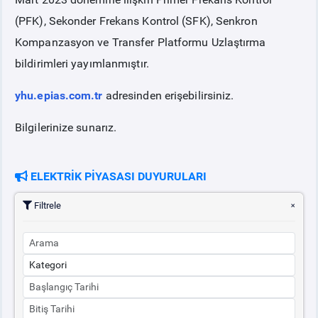
(PFK), Sekonder Frekans Kontrol (SFK), Senkron
PİYASA
KAYIT
SÜRECİ
Kompanzasyon ve Transfer Platformu Uzlaştırma
bildirimleri yayımlanmıştır.
SERBEST TÜKETİCİ
yhu.epias.com.tr
adresinden erişebilirsiniz.
MALİ UZLAŞTIRMA
Bilgilerinize sunarız.
TEMİNAT
ELEKTRİK PİYASASI DUYURULARI
BÜLTENLER
Filtrele
DUYURULAR
BT HİZMET YÖNETİM SİSTEMİ POLİTİKAMIZ