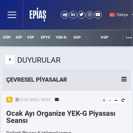
Türkçe
GÖP
GİP
VEP
EPYS
YEK-G
SGP
VGP
DUYURULAR
ÇEVRESEL PİYASALAR
YEK-G Piyasası
21.01.2022 / 09:01
A
Ocak Ayı Organize YEK-G Piyasası
YEK-G Nedir?
Seansı
Değerli Piyasa Katılımcılarımız,