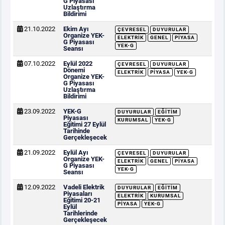
G Piyasası
Uzlaştırma
Bildirimi
21.10.2022
Ekim Ayı
ÇEVRESEL
DUYURULAR
Organize YEK-
ELEKTRIK
GENEL
PIYASA
G Piyasası
YEK-G
Seansı
07.10.2022
Eylül 2022
ÇEVRESEL
DUYURULAR
Dönemi
ELEKTRIK
PIYASA
YEK-G
Organize YEK-
G Piyasası
Uzlaştırma
Bildirimi
23.09.2022
YEK-G
DUYURULAR
EĞITIM
Piyasası
KURUMSAL
YEK-G
Eğitimi 27 Eylül
Tarihinde
Gerçekleşecek
21.09.2022
Eylül Ayı
ÇEVRESEL
DUYURULAR
Organize YEK-
ELEKTRIK
GENEL
PIYASA
G Piyasası
YEK-G
Seansı
12.09.2022
Vadeli Elektrik
DUYURULAR
EĞITIM
Piyasaları
ELEKTRIK
KURUMSAL
Eğitimi 20-21
PIYASA
YEK-G
Eylül
Tarihlerinde
Gerçekleşecek