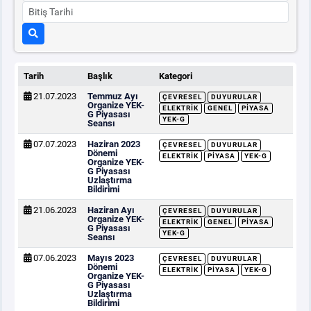
Tarih
Başlık
Kategori
21.07.2023
Temmuz Ayı
ÇEVRESEL
DUYURULAR
Organize YEK-
ELEKTRIK
GENEL
PIYASA
G Piyasası
YEK-G
Seansı
07.07.2023
Haziran 2023
ÇEVRESEL
DUYURULAR
Dönemi
ELEKTRIK
PIYASA
YEK-G
Organize YEK-
G Piyasası
Uzlaştırma
Bildirimi
21.06.2023
Haziran Ayı
ÇEVRESEL
DUYURULAR
Organize YEK-
ELEKTRIK
GENEL
PIYASA
G Piyasası
YEK-G
Seansı
07.06.2023
Mayıs 2023
ÇEVRESEL
DUYURULAR
Dönemi
ELEKTRIK
PIYASA
YEK-G
Organize YEK-
G Piyasası
Uzlaştırma
Bildirimi