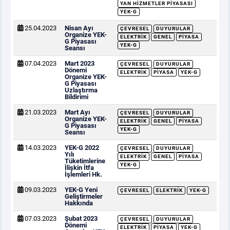
YAN HIZMETLER PIYASASI
YEK-G
25.04.2023
Nisan Ayı
ÇEVRESEL
DUYURULAR
Organize YEK-
ELEKTRIK
GENEL
PIYASA
G Piyasası
YEK-G
Seansı
07.04.2023
Mart 2023
ÇEVRESEL
DUYURULAR
Dönemi
ELEKTRIK
PIYASA
YEK-G
Organize YEK-
G Piyasası
Uzlaştırma
Bildirimi
21.03.2023
Mart Ayı
ÇEVRESEL
DUYURULAR
Organize YEK-
ELEKTRIK
GENEL
PIYASA
G Piyasası
YEK-G
Seansı
14.03.2023
YEK-G 2022
ÇEVRESEL
DUYURULAR
Yılı
ELEKTRIK
GENEL
PIYASA
Tüketimlerine
YEK-G
İlişkin İtfa
İşlemleri Hk.
09.03.2023
YEK-G Yeni
ÇEVRESEL
ELEKTRIK
YEK-G
Geliştirmeler
Hakkında
07.03.2023
Şubat 2023
ÇEVRESEL
DUYURULAR
Dönemi
ELEKTRIK
PIYASA
YEK-G