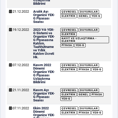
Uzlaştırma
Bildirimi
21.12.2022
Aralık Ayı
ÇEVRESEL
DUYURULAR
Organize YEK-
ELEKTRIK
GENEL
YEK-G
G Piyasası
Seansı
19.12.2022
2023 Yılı YEK-
ÇEVRESEL
DUYURULAR
G Sistemi ve
ELEKTRIK
Organize YEK-
KAYIT VE UZLAŞTIRMA -
G Piyasasına
ELEKTRIK
Katılım,
PIYASA
YEK-G
Taahhütname
ve Yıllık
Katılım Ücreti
Hk.
07.12.2022
Kasım 2022
ÇEVRESEL
DUYURULAR
Dönemi
ELEKTRIK
PIYASA
YEK-G
Organize YEK-
G Piyasası
Uzlaştırma
Bildirimi
21.11.2022
Kasım Ayı
ÇEVRESEL
DUYURULAR
Organize YEK-
ELEKTRIK
GENEL
PIYASA
G Piyasası
YEK-G
Seansı
07.11.2022
Ekim 2022
ÇEVRESEL
DUYURULAR
Dönemi
ELEKTRIK
PIYASA
YEK-G
Organize YEK-