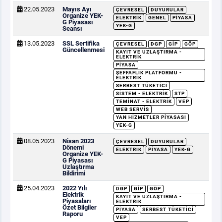
22.05.2023
Mayıs Ayı
ÇEVRESEL
DUYURULAR
Organize YEK-
ELEKTRIK
GENEL
PIYASA
G Piyasası
YEK-G
Seansı
13.05.2023
SSL Sertifika
ÇEVRESEL
DGP
GİP
GÖP
Güncellenmesi
KAYIT VE UZLAŞTIRMA -
ELEKTRIK
PIYASA
ŞEFFAFLIK PLATFORMU -
ELEKTRIK
SERBEST TÜKETICI
SISTEM - ELEKTRIK
STP
TEMINAT - ELEKTRIK
VEP
WEB SERVIS
YAN HIZMETLER PIYASASI
YEK-G
08.05.2023
Nisan 2023
ÇEVRESEL
DUYURULAR
Dönemi
ELEKTRIK
PIYASA
YEK-G
Organize YEK-
G Piyasası
Uzlaştırma
Bildirimi
25.04.2023
2022 Yılı
DGP
GİP
GÖP
Elektrik
KAYIT VE UZLAŞTIRMA -
Piyasaları
ELEKTRIK
Özet Bilgiler
PIYASA
SERBEST TÜKETICI
Raporu
VEP