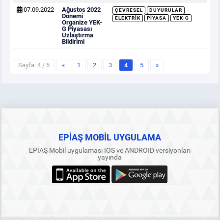
07.09.2022
Ağustos 2022
ÇEVRESEL
DUYURULAR
Dönemi
ELEKTRIK
PIYASA
YEK-G
Organize YEK-
G Piyasası
Uzlaştırma
Bildirimi
Sayfa: 4 / 5
«
1
2
3
4
5
»
EPİAŞ MOBİL UYGULAMA
EPİAŞ Mobil uygulaması IOS ve ANDROID versiyonları
yayında