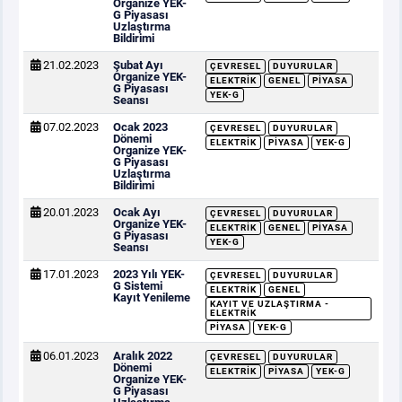
Organize YEK-
G Piyasası
Uzlaştırma
Bildirimi
21.02.2023
Şubat Ayı
ÇEVRESEL
DUYURULAR
Organize YEK-
ELEKTRIK
GENEL
PIYASA
G Piyasası
YEK-G
Seansı
07.02.2023
Ocak 2023
ÇEVRESEL
DUYURULAR
Dönemi
ELEKTRIK
PIYASA
YEK-G
Organize YEK-
G Piyasası
Uzlaştırma
Bildirimi
20.01.2023
Ocak Ayı
ÇEVRESEL
DUYURULAR
Organize YEK-
ELEKTRIK
GENEL
PIYASA
G Piyasası
YEK-G
Seansı
17.01.2023
2023 Yılı YEK-
ÇEVRESEL
DUYURULAR
G Sistemi
ELEKTRIK
GENEL
Kayıt Yenileme
KAYIT VE UZLAŞTIRMA -
ELEKTRIK
PIYASA
YEK-G
06.01.2023
Aralık 2022
ÇEVRESEL
DUYURULAR
Dönemi
ELEKTRIK
PIYASA
YEK-G
Organize YEK-
G Piyasası