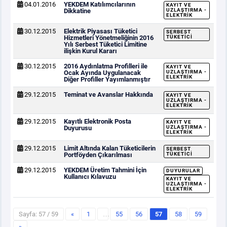
04.01.2016
YEKDEM Katılımcılarının
KAYIT VE
Dikkatine
UZLAŞTIRMA -
ELEKTRIK
30.12.2015
Elektrik Piyasası Tüketici
SERBEST
Hizmetleri Yönetmeliğinin 2016
TÜKETICI
Yılı Serbest Tüketici Limitine
ilişkin Kurul Kararı
30.12.2015
2016 Aydınlatma Profilleri ile
KAYIT VE
Ocak Ayında Uygulanacak
UZLAŞTIRMA -
ELEKTRIK
Diğer Profiller Yayımlanmıştır
29.12.2015
Teminat ve Avanslar Hakkında
KAYIT VE
UZLAŞTIRMA -
ELEKTRIK
29.12.2015
Kayıtlı Elektronik Posta
KAYIT VE
Duyurusu
UZLAŞTIRMA -
ELEKTRIK
29.12.2015
Limit Altında Kalan Tüketicilerin
SERBEST
Portföyden Çıkarılması
TÜKETICI
29.12.2015
YEKDEM Üretim Tahmini İçin
DUYURULAR
Kullanıcı Kılavuzu
KAYIT VE
UZLAŞTIRMA -
ELEKTRIK
Sayfa: 57 / 59
«
1
…
55
56
57
58
59
»