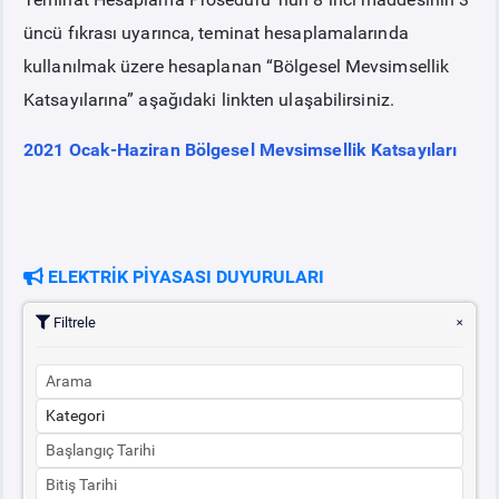
üncü fıkrası uyarınca, teminat hesaplamalarında
PİYASA
KAYIT
SÜRECİ
kullanılmak üzere hesaplanan “Bölgesel Mevsimsellik
Katsayılarına” aşağıdaki linkten ulaşabilirsiniz.
SERBEST TÜKETİCİ
2021 Ocak-Haziran Bölgesel Mevsimsellik Katsayıları
MALİ UZLAŞTIRMA
TEMİNAT
ELEKTRİK PİYASASI DUYURULARI
BÜLTENLER
Filtrele
DUYURULAR
BT HİZMET YÖNETİM SİSTEMİ POLİTİKAMIZ