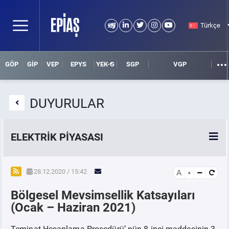
Türkçe
GÖP
GİP
VEP
EPYS
YEK-G
SGP
VGP
DUYURULAR
ELEKTRİK PİYASASI
SPOT ELEKTRİK PİYASALARI
28.12.2020 / 15:42
A
Bölgesel Mevsimsellik Katsayıları
ÖRNEK FİNANS BELGELERİ
(Ocak – Haziran 2021)
VADELİ ELEKTRİK PİYASASI
Teminat Hesaplama Prosedürü’ nün 8 inci maddesinin 3