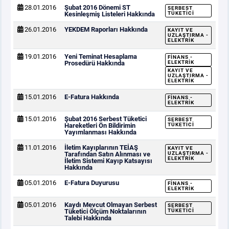
28.01.2016
Şubat 2016 Dönemi ST
SERBEST
Kesinleşmiş Listeleri Hakkında
TÜKETICI
26.01.2016
YEKDEM Raporları Hakkında
KAYIT VE
UZLAŞTIRMA -
ELEKTRIK
19.01.2016
Yeni Teminat Hesaplama
FINANS -
Prosedürü Hakkında
ELEKTRIK
KAYIT VE
UZLAŞTIRMA -
ELEKTRIK
15.01.2016
E-Fatura Hakkında
FINANS -
ELEKTRIK
15.01.2016
Şubat 2016 Serbest Tüketici
SERBEST
Hareketleri Ön Bildirimin
TÜKETICI
Yayımlanması Hakkında
11.01.2016
İletim Kayıplarının TEİAŞ
KAYIT VE
Tarafından Satın Alınması ve
UZLAŞTIRMA -
ELEKTRIK
İletim Sistemi Kayıp Katsayısı
Hakkında
05.01.2016
E-Fatura Duyurusu
FINANS -
ELEKTRIK
05.01.2016
Kaydı Mevcut Olmayan Serbest
SERBEST
Tüketici Ölçüm Noktalarının
TÜKETICI
Talebi Hakkında