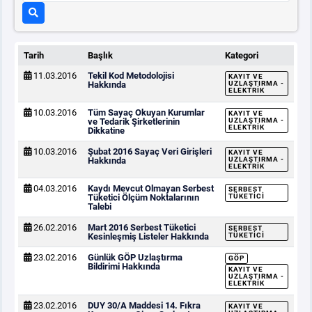
Tarih
Başlık
Kategori
11.03.2016
Tekil Kod Metodolojisi
KAYIT VE
Hakkında
UZLAŞTIRMA -
ELEKTRIK
10.03.2016
Tüm Sayaç Okuyan Kurumlar
KAYIT VE
ve Tedarik Şirketlerinin
UZLAŞTIRMA -
ELEKTRIK
Dikkatine
10.03.2016
Şubat 2016 Sayaç Veri Girişleri
KAYIT VE
Hakkında
UZLAŞTIRMA -
ELEKTRIK
04.03.2016
Kaydı Mevcut Olmayan Serbest
SERBEST
Tüketici Ölçüm Noktalarının
TÜKETICI
Talebi
26.02.2016
Mart 2016 Serbest Tüketici
SERBEST
Kesinleşmiş Listeler Hakkında
TÜKETICI
23.02.2016
Günlük GÖP Uzlaştırma
GÖP
Bildirimi Hakkında
KAYIT VE
UZLAŞTIRMA -
ELEKTRIK
23.02.2016
DUY 30/A Maddesi 14. Fıkra
KAYIT VE