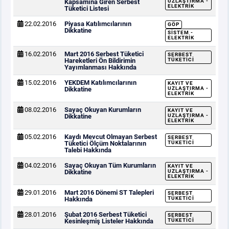
Kapsamına Giren Serbest
UZLAŞTIRMA -
ELEKTRIK
Tüketici Listesi
22.02.2016
Piyasa Katılımcılarının
GÖP
Dikkatine
SISTEM -
ELEKTRIK
16.02.2016
Mart 2016 Serbest Tüketici
SERBEST
Hareketleri Ön Bildirimin
TÜKETICI
Yayımlanması Hakkında
15.02.2016
YEKDEM Katılımcılarının
KAYIT VE
Dikkatine
UZLAŞTIRMA -
ELEKTRIK
08.02.2016
Sayaç Okuyan Kurumların
KAYIT VE
Dikkatine
UZLAŞTIRMA -
ELEKTRIK
05.02.2016
Kaydı Mevcut Olmayan Serbest
SERBEST
Tüketici Ölçüm Noktalarının
TÜKETICI
Talebi Hakkında
04.02.2016
Sayaç Okuyan Tüm Kurumların
KAYIT VE
Dikkatine
UZLAŞTIRMA -
ELEKTRIK
29.01.2016
Mart 2016 Dönemi ST Talepleri
SERBEST
Hakkında
TÜKETICI
28.01.2016
Şubat 2016 Serbest Tüketici
SERBEST
Kesinleşmiş Listeler Hakkında
TÜKETICI