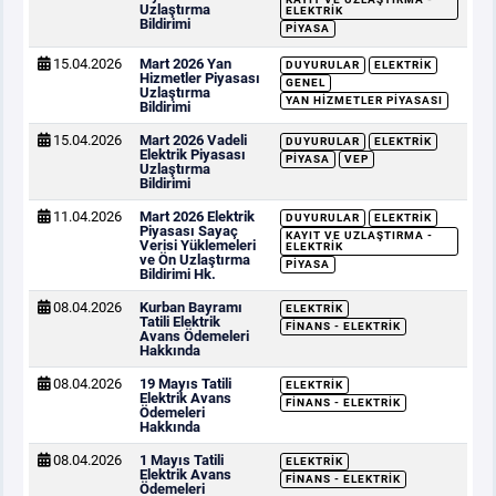
Uzlaştırma
ELEKTRIK
Bildirimi
PIYASA
15.04.2026
Mart 2026 Yan
DUYURULAR
ELEKTRIK
Hizmetler Piyasası
GENEL
Uzlaştırma
YAN HIZMETLER PIYASASI
Bildirimi
15.04.2026
Mart 2026 Vadeli
DUYURULAR
ELEKTRIK
Elektrik Piyasası
PIYASA
VEP
Uzlaştırma
Bildirimi
11.04.2026
Mart 2026 Elektrik
DUYURULAR
ELEKTRIK
Piyasası Sayaç
KAYIT VE UZLAŞTIRMA -
Verisi Yüklemeleri
ELEKTRIK
ve Ön Uzlaştırma
PIYASA
Bildirimi Hk.
08.04.2026
Kurban Bayramı
ELEKTRIK
Tatili Elektrik
FINANS - ELEKTRIK
Avans Ödemeleri
Hakkında
08.04.2026
19 Mayıs Tatili
ELEKTRIK
Elektrik Avans
FINANS - ELEKTRIK
Ödemeleri
Hakkında
08.04.2026
1 Mayıs Tatili
ELEKTRIK
Elektrik Avans
FINANS - ELEKTRIK
Ödemeleri