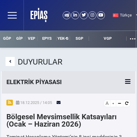
Türkçe
GÖP
GİP
VEP
EPYS
YEK-G
SGP
VGP
DUYURULAR
ELEKTRİK PİYASASI
SPOT ELEKTRİK PİYASALARI
18.12.2025 / 14:05
A
Bölgesel Mevsimsellik Katsayıları
ÖRNEK FİNANS BELGELERİ
(Ocak – Haziran 2026)
VADELİ ELEKTRİK PİYASASI
Teminat Hesaplama Yöntemi’nin 8 inci maddesinin 3