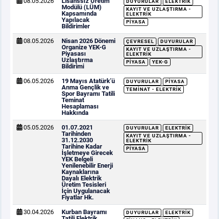
08.05.2026
Lisanssız Üretim
DUYURULAR
ELEKTRIK
Modülü (LÜM)
KAYIT VE UZLAŞTIRMA -
Kapsamında
ELEKTRIK
Yapılacak
PIYASA
Bildirimler
08.05.2026
Nisan 2026 Dönemi
ÇEVRESEL
DUYURULAR
Organize YEK-G
KAYIT VE UZLAŞTIRMA -
Piyasası
ELEKTRIK
Uzlaştırma
PIYASA
YEK-G
Bildirimi
06.05.2026
19 Mayıs Atatürk’ü
DUYURULAR
PIYASA
Anma Gençlik ve
TEMINAT - ELEKTRIK
Spor Bayramı Tatili
Teminat
Hesaplaması
Hakkında
05.05.2026
01.07.2021
DUYURULAR
ELEKTRIK
Tarihinden
KAYIT VE UZLAŞTIRMA -
31.12.2030
ELEKTRIK
Tarihine Kadar
PIYASA
İşletmeye Girecek
YEK Belgeli
Yenilenebilir Enerji
Kaynaklarına
Dayalı Elektrik
Üretim Tesisleri
İçin Uygulanacak
Fiyatlar Hk.
30.04.2026
Kurban Bayramı
DUYURULAR
ELEKTRIK
Tatili Elektrik