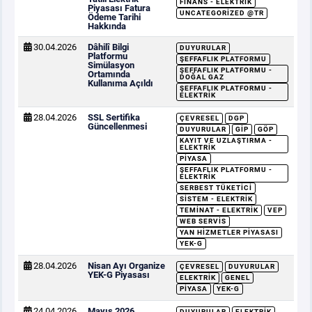
FINANS - ELEKTRIK
Piyasası Fatura
UNCATEGORIZED @TR
Ödeme Tarihi
Hakkında
30.04.2026
Dâhilî Bilgi
DUYURULAR
Platformu
ŞEFFAFLIK PLATFORMU
Simülasyon
ŞEFFAFLIK PLATFORMU -
Ortamında
DOĞAL GAZ
Kullanıma Açıldı
ŞEFFAFLIK PLATFORMU -
ELEKTRIK
28.04.2026
SSL Sertifika
ÇEVRESEL
DGP
Güncellenmesi
DUYURULAR
GİP
GÖP
KAYIT VE UZLAŞTIRMA -
ELEKTRIK
PIYASA
ŞEFFAFLIK PLATFORMU -
ELEKTRIK
SERBEST TÜKETICI
SISTEM - ELEKTRIK
TEMINAT - ELEKTRIK
VEP
WEB SERVIS
YAN HIZMETLER PIYASASI
YEK-G
28.04.2026
Nisan Ayı Organize
ÇEVRESEL
DUYURULAR
YEK-G Piyasası
ELEKTRIK
GENEL
PIYASA
YEK-G
24.04.2026
Mayıs 2026
DUYURULAR
ELEKTRIK