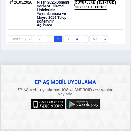
26.03.2026
Nisan 2026 Dönemi
DUYURULAR
ELEKTRIK
Serbest Tüketici
SERBEST TÜKETICI
Listelerinin
Yayımlanması ve
Mayıs 2026 Talep
Döneminin
Açılması
Sayfa: 2 / 59
«
1
2
3
4
…
59
»
EPİAŞ MOBİL UYGULAMA
EPİAŞ Mobil uygulaması IOS ve ANDROID versiyonları
yayında