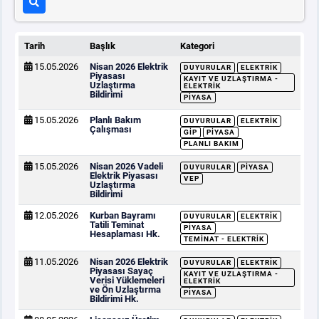
Tarih
Başlık
Kategori
15.05.2026
Nisan 2026 Elektrik
DUYURULAR
ELEKTRIK
Piyasası
KAYIT VE UZLAŞTIRMA -
Uzlaştırma
ELEKTRIK
Bildirimi
PIYASA
15.05.2026
Planlı Bakım
DUYURULAR
ELEKTRIK
Çalışması
GİP
PIYASA
PLANLI BAKIM
15.05.2026
Nisan 2026 Vadeli
DUYURULAR
PIYASA
Elektrik Piyasası
VEP
Uzlaştırma
Bildirimi
12.05.2026
Kurban Bayramı
DUYURULAR
ELEKTRIK
Tatili Teminat
PIYASA
Hesaplaması Hk.
TEMINAT - ELEKTRIK
11.05.2026
Nisan 2026 Elektrik
DUYURULAR
ELEKTRIK
Piyasası Sayaç
KAYIT VE UZLAŞTIRMA -
Verisi Yüklemeleri
ELEKTRIK
ve Ön Uzlaştırma
PIYASA
Bildirimi Hk.