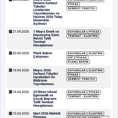
Dönemi Serbest
PIYASA
Tüketici
SERBEST TÜKETICI
Listelerinin
Yayımlanması ve
Haziran 2026 Talep
Döneminin
Açılması
21.04.2026
1 Mayıs Emek ve
DUYURULAR
PIYASA
Dayanışma Günü
TEMINAT - ELEKTRIK
Resmî Tatili
Teminat
Hesaplaması
20.04.2026
Planlı Bakım
DUYURULAR
ELEKTRIK
Çalışması
GİP
PIYASA
PLANLI BAKIM
18.04.2026
Mayıs 2026
DUYURULAR
ELEKTRIK
Serbest Tüketici
PIYASA
Hareketleri Ön
SERBEST TÜKETICI
Bildirimin
Yayınlanması
16.04.2026
23 Nisan Ulusal
DUYURULAR
PIYASA
Egemenlik ve
TEMINAT - ELEKTRIK
Çocuk Bayramı
Tatili Teminat
Hesaplaması
15.04.2026
Mart 2026 Elektrik
DUYURULAR
ELEKTRIK
Piyasası
KAYIT VE UZLAŞTIRMA -