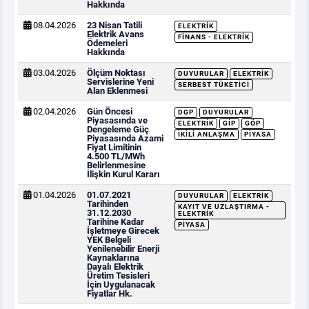
Hakkında
08.04.2026
23 Nisan Tatili
ELEKTRIK
Elektrik Avans
FINANS - ELEKTRIK
Ödemeleri
Hakkında
03.04.2026
Ölçüm Noktası
DUYURULAR
ELEKTRIK
Servislerine Yeni
SERBEST TÜKETICI
Alan Eklenmesi
02.04.2026
Gün Öncesi
DGP
DUYURULAR
Piyasasında ve
ELEKTRIK
GİP
GÖP
Dengeleme Güç
İKILI ANLAŞMA
PIYASA
Piyasasında Azami
Fiyat Limitinin
4.500 TL/MWh
Belirlenmesine
İlişkin Kurul Kararı
01.04.2026
01.07.2021
DUYURULAR
ELEKTRIK
Tarihinden
KAYIT VE UZLAŞTIRMA -
31.12.2030
ELEKTRIK
Tarihine Kadar
PIYASA
İşletmeye Girecek
YEK Belgeli
Yenilenebilir Enerji
Kaynaklarına
Dayalı Elektrik
Üretim Tesisleri
İçin Uygulanacak
Fiyatlar Hk.