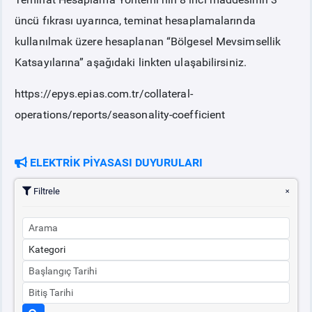
üncü fıkrası uyarınca, teminat hesaplamalarında
PİYASA
KAYIT
SÜRECİ
kullanılmak üzere hesaplanan “Bölgesel Mevsimsellik
Katsayılarına” aşağıdaki linkten ulaşabilirsiniz.
SERBEST TÜKETİCİ
https://epys.epias.com.tr/collateral-
operations/reports/seasonality-coefficient
MALİ UZLAŞTIRMA
TEMİNAT
ELEKTRİK PİYASASI DUYURULARI
Filtrele
BÜLTENLER
DUYURULAR
BT HİZMET YÖNETİM SİSTEMİ POLİTİKAMIZ