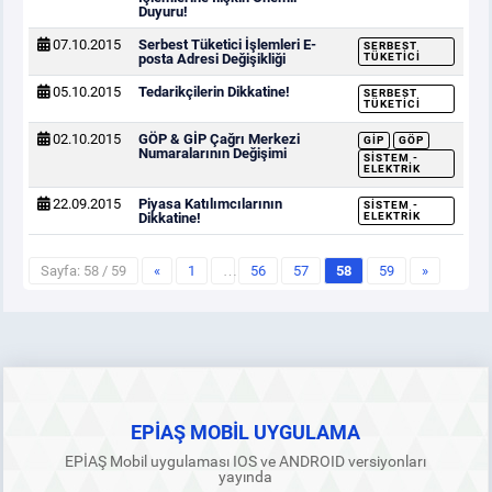
Duyuru!
07.10.2015
Serbest Tüketici İşlemleri E-
SERBEST
posta Adresi Değişikliği
TÜKETICI
05.10.2015
Tedarikçilerin Dikkatine!
SERBEST
TÜKETICI
02.10.2015
GÖP & GİP Çağrı Merkezi
GİP
GÖP
Numaralarının Değişimi
SISTEM -
ELEKTRIK
22.09.2015
Piyasa Katılımcılarının
SISTEM -
Dikkatine!
ELEKTRIK
Sayfa: 58 / 59
«
1
…
56
57
58
59
»
EPİAŞ MOBİL UYGULAMA
EPİAŞ Mobil uygulaması IOS ve ANDROID versiyonları
yayında