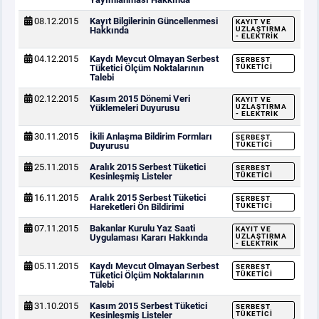
08.12.2015
Kayıt Bilgilerinin Güncellenmesi
KAYIT VE
Hakkında
UZLAŞTIRMA
- ELEKTRIK
04.12.2015
Kaydı Mevcut Olmayan Serbest
SERBEST
Tüketici Ölçüm Noktalarının
TÜKETICI
Talebi
02.12.2015
Kasım 2015 Dönemi Veri
KAYIT VE
Yüklemeleri Duyurusu
UZLAŞTIRMA
- ELEKTRIK
30.11.2015
İkili Anlaşma Bildirim Formları
SERBEST
Duyurusu
TÜKETICI
25.11.2015
Aralık 2015 Serbest Tüketici
SERBEST
Kesinleşmiş Listeler
TÜKETICI
16.11.2015
Aralık 2015 Serbest Tüketici
SERBEST
Hareketleri Ön Bildirimi
TÜKETICI
07.11.2015
Bakanlar Kurulu Yaz Saati
KAYIT VE
Uygulaması Kararı Hakkında
UZLAŞTIRMA
- ELEKTRIK
05.11.2015
Kaydı Mevcut Olmayan Serbest
SERBEST
Tüketici Ölçüm Noktalarının
TÜKETICI
Talebi
31.10.2015
Kasım 2015 Serbest Tüketici
SERBEST
Kesinleşmiş Listeler
TÜKETICI