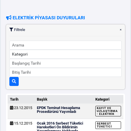
ELEKTRİK PİYASASI DUYURULARI
Filtrele
Tarih
Başlık
Kategori
23.12.2015
EPDK Teminat Hesaplama
KAYIT VE
Prosedürünü Yayımladı
UZLAŞTIRMA
- ELEKTRIK
15.12.2015
Ocak 2016 Serbest Tüketici
SERBEST
Hareketleri Ön Bildirimin
TÜKETICI
Yayımlanması Hakkında