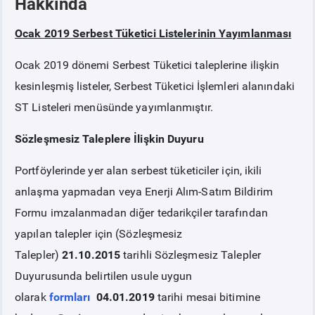
Hakkında
Ocak 2019 Serbest Tüketici Listelerinin Yayımlanması
PİYASA
KAYIT
SÜRECİ
Ocak 2019 dönemi Serbest Tüketici taleplerine ilişkin
SERBEST TÜKETİCİ
kesinleşmiş listeler, Serbest Tüketici İşlemleri alanındaki
ST Listeleri menüsünde yayımlanmıştır.
MALİ UZLAŞTIRMA
Sözleşmesiz Taleplere İlişkin Duyuru
TEMİNAT
Portföylerinde yer alan serbest tüketiciler için, ikili
anlaşma yapmadan veya Enerji Alım-Satım Bildirim
BÜLTENLER
Formu imzalanmadan diğer tedarikçiler tarafından
yapılan talepler için (Sözleşmesiz
DUYURULAR
Talepler)
21.10.2015
tarihli Sözleşmesiz Talepler
Duyurusunda belirtilen usule uygun
BT HİZMET YÖNETİM SİSTEMİ POLİTİKAMIZ
olarak
formları
04.01.2019
tarihi mesai bitimine