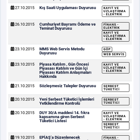
27.10.2015
Kış Saati Uygulaması Duyurusu
KAYIT VE
UZLAŞTIRMA
- ELEKTRIK
26.10.2015
Cumhuriyet Bayramı Ödeme ve
FINANS -
Teminat Duyurusu
ELEKTRIK
KAYIT VE
UZLAŞTIRMA
- ELEKTRIK
23.10.2015
MMS Web Servis Metodu
GÖP
Duyurusu
WEB SERVIS
23.10.2015
Piyasa Katılım , Gün Öncesi
KAYIT VE
Piyasası Katılım ve Gün İçi
UZLAŞTIRMA
- ELEKTRIK
Piyasası Katılım Anlaşmaları
Hakkında
21.10.2015
Sözleşmesiz Talepler Duyurusu
SERBEST
TÜKETICI
20.10.2015
Yeni Serbest Tüketici İşlemleri
SERBEST
Yetkilendirme Kontrolü
TÜKETICI
20.10.2015
DUY 30/A maddesi 14. fıkra
KAYIT VE
kapsamına giren Serbest
UZLAŞTIRMA
- ELEKTRIK
Tüketici Listesi
SERBEST
TÜKETICI
19.10.2015
EPİAŞ’a Düzenlenecek
FINANS -