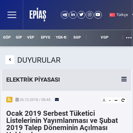
Türkçe
GÖP
GİP
VEP
EPYS
YEK-G
SGP
VGP
DUYURULAR
ELEKTRİK PİYASASI
SPOT ELEKTRİK PİYASALARI
26.12.2018 / 08:45
A
Ocak 2019 Serbest Tüketici
ÖRNEK FİNANS BELGELERİ
Listelerinin Yayımlanması ve Şubat
2019 Talep Döneminin Açılması
VADELİ ELEKTRİK PİYASASI