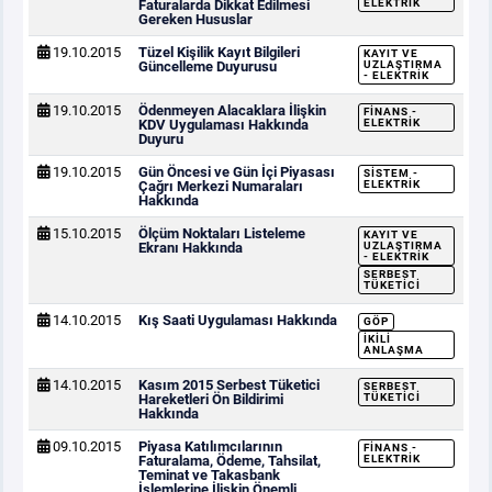
Faturalarda Dikkat Edilmesi
ELEKTRIK
Gereken Hususlar
19.10.2015
Tüzel Kişilik Kayıt Bilgileri
KAYIT VE
Güncelleme Duyurusu
UZLAŞTIRMA
- ELEKTRIK
19.10.2015
Ödenmeyen Alacaklara İlişkin
FINANS -
KDV Uygulaması Hakkında
ELEKTRIK
Duyuru
19.10.2015
Gün Öncesi ve Gün İçi Piyasası
SISTEM -
Çağrı Merkezi Numaraları
ELEKTRIK
Hakkında
15.10.2015
Ölçüm Noktaları Listeleme
KAYIT VE
Ekranı Hakkında
UZLAŞTIRMA
- ELEKTRIK
SERBEST
TÜKETICI
14.10.2015
Kış Saati Uygulaması Hakkında
GÖP
İKILI
ANLAŞMA
14.10.2015
Kasım 2015 Serbest Tüketici
SERBEST
Hareketleri Ön Bildirimi
TÜKETICI
Hakkında
09.10.2015
Piyasa Katılımcılarının
FINANS -
Faturalama, Ödeme, Tahsilat,
ELEKTRIK
Teminat ve Takasbank
İşlemlerine İlişkin Önemli