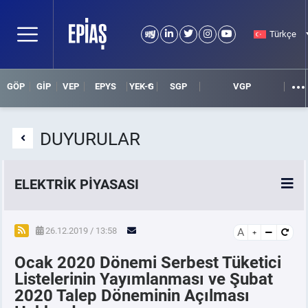
Türkçe
GÖP
GİP
VEP
EPYS
YEK-G
SGP
VGP
DUYURULAR
ELEKTRİK PİYASASI
SPOT ELEKTRİK PİYASALARI
26.12.2019 / 13:58
A
Ocak 2020 Dönemi Serbest Tüketici
ÖRNEK FİNANS BELGELERİ
Listelerinin Yayımlanması ve Şubat
2020 Talep Döneminin Açılması
VADELİ ELEKTRİK PİYASASI