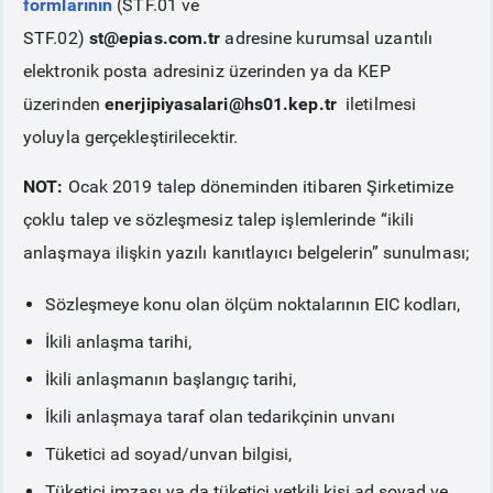
formlarının
(STF.01 ve
STF.02)
st@epias.com.tr
adresine kurumsal uzantılı
elektronik posta adresiniz üzerinden ya da KEP
üzerinden
enerjipiyasalari@hs01.kep.tr
iletilmesi
yoluyla gerçekleştirilecektir.
NOT:
Ocak 2019 talep döneminden itibaren Şirketimize
çoklu talep ve sözleşmesiz talep işlemlerinde
“ikili
anlaşmaya ilişkin yazılı kanıtlayıcı belgelerin” sunulması;
Sözleşmeye konu olan ölçüm noktalarının EIC kodları,
İkili anlaşma tarihi,
İkili anlaşmanın başlangıç tarihi,
İkili anlaşmaya taraf olan tedarikçinin unvanı
Tüketici ad soyad/unvan bilgisi,
Tüketici imzası ya da tüketici yetkili kişi ad soyad ve