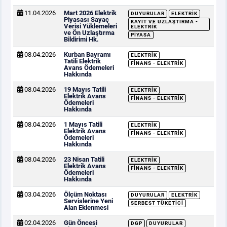
11.04.2026
Mart 2026 Elektrik
DUYURULAR
ELEKTRIK
Piyasası Sayaç
KAYIT VE UZLAŞTIRMA -
Verisi Yüklemeleri
ELEKTRIK
ve Ön Uzlaştırma
PIYASA
Bildirimi Hk.
08.04.2026
Kurban Bayramı
ELEKTRIK
Tatili Elektrik
FINANS - ELEKTRIK
Avans Ödemeleri
Hakkında
08.04.2026
19 Mayıs Tatili
ELEKTRIK
Elektrik Avans
FINANS - ELEKTRIK
Ödemeleri
Hakkında
08.04.2026
1 Mayıs Tatili
ELEKTRIK
Elektrik Avans
FINANS - ELEKTRIK
Ödemeleri
Hakkında
08.04.2026
23 Nisan Tatili
ELEKTRIK
Elektrik Avans
FINANS - ELEKTRIK
Ödemeleri
Hakkında
03.04.2026
Ölçüm Noktası
DUYURULAR
ELEKTRIK
Servislerine Yeni
SERBEST TÜKETICI
Alan Eklenmesi
02.04.2026
Gün Öncesi
DGP
DUYURULAR