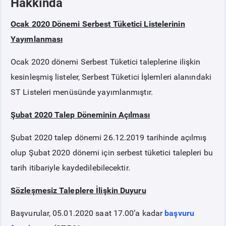
Hakkında
Ocak 2020 Dönemi Serbest Tüketici Listelerinin
PİYASA
KAYIT
SÜRECİ
Yayımlanması
SERBEST TÜKETİCİ
Ocak 2020 dönemi Serbest Tüketici taleplerine ilişkin
kesinleşmiş listeler, Serbest Tüketici İşlemleri alanındaki
MALİ UZLAŞTIRMA
ST Listeleri menüsünde yayımlanmıştır.
TEMİNAT
Şubat 2020 Talep Döneminin Açılması
Şubat 2020 talep dönemi 26.12.2019 tarihinde açılmış
BÜLTENLER
olup Şubat 2020 dönemi için serbest tüketici talepleri bu
tarih itibariyle kaydedilebilecektir.
DUYURULAR
Sözleşmesiz Taleplere İlişkin Duyuru
BT HİZMET YÖNETİM SİSTEMİ POLİTİKAMIZ
Başvurular, 05.01.2020 saat 17.00’a kadar
başvuru