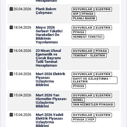
Hesaplaması
20.04.2026
Planlı Bakım
DUYURULAR
ELEKTRIK
Çalışması
GİP
PIYASA
PLANLI BAKIM
18.04.2026
Mayıs 2026
DUYURULAR
ELEKTRIK
Serbest Tüketici
PIYASA
Hareketleri Ön
SERBEST TÜKETICI
Bildirimin
Yayınlanması
16.04.2026
23 Nisan Ulusal
DUYURULAR
PIYASA
Egemenlik ve
TEMINAT - ELEKTRIK
Çocuk Bayramı
Tatili Teminat
Hesaplaması
15.04.2026
Mart 2026 Elektrik
DUYURULAR
ELEKTRIK
Piyasası
KAYIT VE UZLAŞTIRMA -
Uzlaştırma
ELEKTRIK
Bildirimi
PIYASA
15.04.2026
Mart 2026 Yan
DUYURULAR
ELEKTRIK
Hizmetler Piyasası
GENEL
Uzlaştırma
YAN HIZMETLER PIYASASI
Bildirimi
15.04.2026
Mart 2026 Vadeli
DUYURULAR
ELEKTRIK
Elektrik Piyasası
PIYASA
VEP
Uzlaştırma
Bildirimi