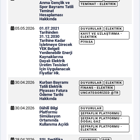
Anma Gençlik ve
TEMINAT - ELEKTRIK
Spor Bayramı Tatili
Teminat
Hesaplaması
Hakkında
05.05.2026
01.07.2021
DUYURULAR
ELEKTRIK
Tarihinden
KAYIT VE UZLAŞTIRMA -
31.12.2030
ELEKTRIK
Tarihine Kadar
PIYASA
İşletmeye Girecek
YEK Belgeli
Yenilenebilir Enerji
Kaynaklarına
Dayalı Elektrik
Üretim Tesisleri
İçin Uygulanacak
Fiyatlar Hk.
30.04.2026
Kurban Bayramı
DUYURULAR
ELEKTRIK
Tatili Elektrik
FINANS - ELEKTRIK
Piyasası Fatura
UNCATEGORIZED @TR
Ödeme Tarihi
Hakkında
30.04.2026
Dâhilî Bilgi
DUYURULAR
Platformu
ŞEFFAFLIK PLATFORMU
Simülasyon
ŞEFFAFLIK PLATFORMU -
Ortamında
DOĞAL GAZ
Kullanıma Açıldı
ŞEFFAFLIK PLATFORMU -
ELEKTRIK
28.04.2026
SSL Sertifika
ÇEVRESEL
DGP