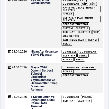
Güncellenmesi
DUYURULAR
GİP
GÖP
KAYIT VE UZLAŞTIRMA -
ELEKTRIK
PIYASA
ŞEFFAFLIK PLATFORMU -
ELEKTRIK
SERBEST TÜKETICI
SISTEM - ELEKTRIK
TEMINAT - ELEKTRIK
VEP
WEB SERVIS
YAN HIZMETLER PIYASASI
YEK-G
28.04.2026
Nisan Ayı Organize
ÇEVRESEL
DUYURULAR
YEK-G Piyasası
ELEKTRIK
GENEL
PIYASA
YEK-G
24.04.2026
Mayıs 2026
DUYURULAR
ELEKTRIK
Dönemi Serbest
PIYASA
Tüketici
SERBEST TÜKETICI
Listelerinin
Yayımlanması ve
Haziran 2026 Talep
Döneminin
Açılması
21.04.2026
1 Mayıs Emek ve
DUYURULAR
PIYASA
Dayanışma Günü
TEMINAT - ELEKTRIK
Resmî Tatili
Teminat