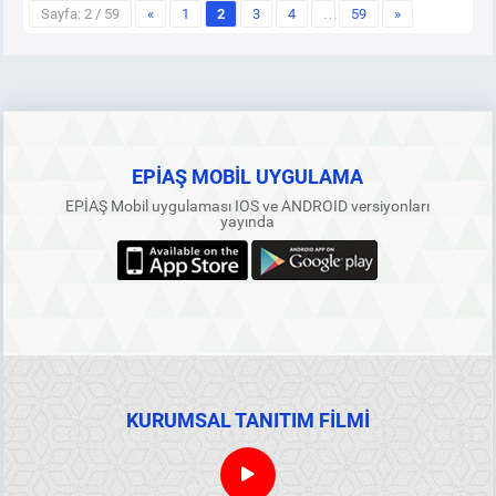
Sayfa: 2 / 59
«
1
2
3
4
…
59
»
EPİAŞ MOBİL UYGULAMA
EPİAŞ Mobil uygulaması IOS ve ANDROID versiyonları
yayında
KURUMSAL TANITIM FİLMİ