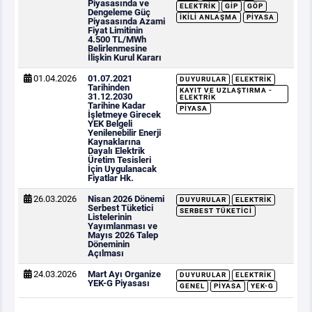
Piyasasında ve
ELEKTRIK
GİP
GÖP
Dengeleme Güç
İKILI ANLAŞMA
PIYASA
Piyasasında Azami
Fiyat Limitinin
4.500 TL/MWh
Belirlenmesine
İlişkin Kurul Kararı
01.04.2026
01.07.2021
DUYURULAR
ELEKTRIK
Tarihinden
KAYIT VE UZLAŞTIRMA -
31.12.2030
ELEKTRIK
Tarihine Kadar
PIYASA
İşletmeye Girecek
YEK Belgeli
Yenilenebilir Enerji
Kaynaklarına
Dayalı Elektrik
Üretim Tesisleri
İçin Uygulanacak
Fiyatlar Hk.
26.03.2026
Nisan 2026 Dönemi
DUYURULAR
ELEKTRIK
Serbest Tüketici
SERBEST TÜKETICI
Listelerinin
Yayımlanması ve
Mayıs 2026 Talep
Döneminin
Açılması
24.03.2026
Mart Ayı Organize
DUYURULAR
ELEKTRIK
YEK-G Piyasası
GENEL
PIYASA
YEK-G