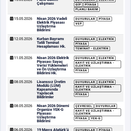
Çalışması
GİP
PIYASA
PLANLI BAKIM
15.05.2026
Nisan 2026 Vadeli
DUYURULAR
PIYASA
Elektrik Piyasası
VEP
Uzlaştırma
Bildirimi
12.05.2026
Kurban Bayramı
DUYURULAR
ELEKTRIK
Tatili Teminat
PIYASA
Hesaplaması Hk.
TEMINAT - ELEKTRIK
11.05.2026
Nisan 2026 Elektrik
DUYURULAR
ELEKTRIK
Piyasası Sayaç
KAYIT VE UZLAŞTIRMA -
Verisi Yüklemeleri
ELEKTRIK
ve Ön Uzlaştırma
PIYASA
Bildirimi Hk.
08.05.2026
Lisanssız Üretim
DUYURULAR
ELEKTRIK
Modülü (LÜM)
KAYIT VE UZLAŞTIRMA -
Kapsamında
ELEKTRIK
Yapılacak
PIYASA
Bildirimler
08.05.2026
Nisan 2026 Dönemi
ÇEVRESEL
DUYURULAR
Organize YEK-G
KAYIT VE UZLAŞTIRMA -
Piyasası
ELEKTRIK
Uzlaştırma
PIYASA
YEK-G
Bildirimi
06.05.2026
19 Mayıs Atatürk’ü
DUYURULAR
PIYASA