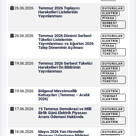
26.06.2026
Temmuz 2026 Toplayıcı
DUYURULAR
Hareketleri Listelerinin
ELEKTRIK
Yayınlanması
PIYASA
SERBEST
TÜKETICI
26.06.2026
Temmuz 2026 Dönemi Serbest
DUYURULAR
Tüketici Listelerinin
ELEKTRIK
Yayımlanması ve Ağustos 2026
PIYASA
Talep Döneminin Açılması
SERBEST
TÜKETICI
19.06.2026
Temmuz 2026 Serbest Tüketici
DUYURULAR
Hareketleri Ön Bildirimin
ELEKTRIK
Yayınlanması
PIYASA
SERBEST
TÜKETICI
19.06.2026
Bölgesel Mevsimsellik
ELEKTRIK
Katsayıları (Temmuz – Aralık
TEMINAT -
2026)
ELEKTRIK
17.06.2026
15 Temmuz Demokrasi ve Milli
DUYURULAR
Birlik Günü Elektrik Piyasası
ELEKTRIK
Avans Ödemesi Hakkında
FINANS -
ELEKTRIK
16.06.2026
Mayıs 2026 Yan Hizmetler
DUYURULAR
Piyasası Uzlaştırma Bildirimi