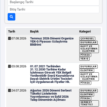
Tarih
Başlık
Kategori
07.08.2026
Temmuz 2026 Dönemi Organize
ÇEVRESEL
YEK-G Piyasası Uzlaştırma
DUYURULAR
Bildirimi
KAYIT VE
UZLAŞTIRMA
- ELEKTRIK
PIYASA
YEK-G
03.08.2026
01.07.2021 Tarihinden
DUYURULAR
31.12.2030 Tarihine Kadar
ELEKTRIK
İşletmeye Girecek YEK Belgeli
KAYIT VE
Yenilenebilir Enerji Kaynaklarına
UZLAŞTIRMA
Dayalı Elektrik Üretim Tesisleri
- ELEKTRIK
İçin Uygulanacak Fiyatlar Hk.
PIYASA
24.07.2026
Ağustos 2026 Dönemi Serbest
DUYURULAR
Tüketici Listelerinin
ELEKTRIK
Yayımlanması ve Eylül 2026
PIYASA
Talep Döneminin Açılması
SERBEST
TÜKETICI