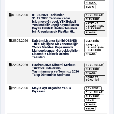
PIYASA
YEK-G
01.06.2026
01.07.2021 Tarihinden
DUYURULAR
31.12.2030 Tarihine Kadar
ELEKTRIK
İşletmeye Girecek YEK Belgeli
KAYIT VE
Yenilenebilir Enerji Kaynaklarına
UZLAŞTIRMA
Dayalı Elektrik Üretim Tesisleri
- ELEKTRIK
İçin Uygulanacak Fiyatlar Hk.
PIYASA
25.05.2026
Dağıtım Lisansı Sahibi OSB/EB
ELEKTRIK
Tüzel Kişiliğine Ait Yönetmeliğin
KAYIT VE
26 ncı Maddesi Kapsamında
UZLAŞTIRMA
Mahsuplaşması Gerçekleştirilen
- ELEKTRIK
Lisanssız Elektrik Üretim
PIYASA
Tesisleri
22.05.2026
Haziran 2026 Dönemi Serbest
DUYURULAR
Tüketici Listelerinin
ELEKTRIK
Yayımlanması ve Temmuz 2026
PIYASA
Talep Döneminin Açılması
SERBEST
TÜKETICI
22.05.2026
Mayıs Ayı Organize YEK-G
ÇEVRESEL
Piyasası
DUYURULAR
ELEKTRIK
GENEL
PIYASA
YEK-G