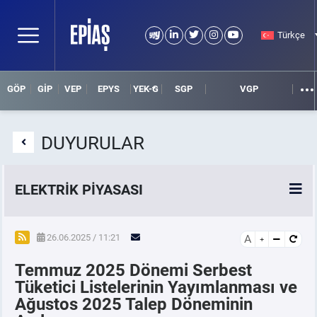
Türkçe
GÖP
GİP
VEP
EPYS
YEK-G
SGP
VGP
DUYURULAR
ELEKTRİK PİYASASI
SPOT ELEKTRİK PİYASALARI
26.06.2025 / 11:21
A
Temmuz 2025 Dönemi Serbest
ÖRNEK FİNANS BELGELERİ
Tüketici Listelerinin Yayımlanması ve
Ağustos 2025 Talep Döneminin
VADELİ ELEKTRİK PİYASASI