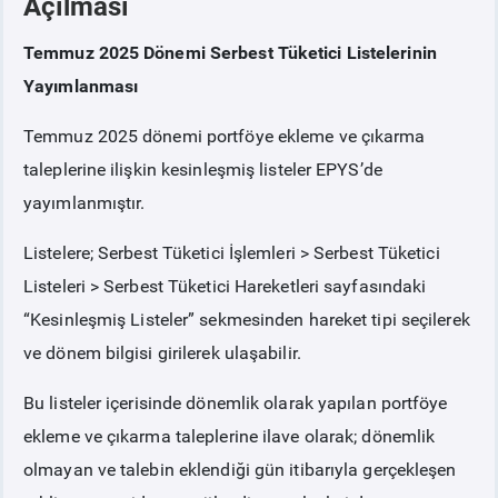
Açılması
Temmuz 2025 Dönemi Serbest Tüketici Listelerinin
PİYASA
KAYIT
SÜRECİ
Yayımlanması
SERBEST TÜKETİCİ
Temmuz 2025 dönemi portföye ekleme ve çıkarma
taleplerine ilişkin kesinleşmiş listeler EPYS’de
MALİ UZLAŞTIRMA
yayımlanmıştır.
TEMİNAT
Listelere; Serbest Tüketici İşlemleri > Serbest Tüketici
Listeleri > Serbest Tüketici Hareketleri sayfasındaki
BÜLTENLER
“
Kesinleşmiş Listeler
” sekmesinden hareket tipi seçilerek
ve dönem bilgisi girilerek ulaşabilir.
DUYURULAR
Bu listeler içerisinde dönemlik olarak yapılan portföye
ekleme ve çıkarma taleplerine ilave olarak; dönemlik
BT HİZMET YÖNETİM SİSTEMİ POLİTİKAMIZ
olmayan ve talebin eklendiği gün itibarıyla gerçekleşen