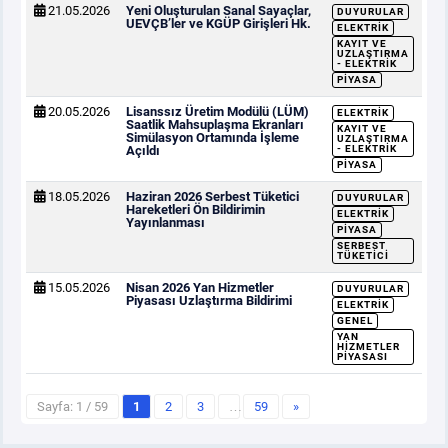
21.05.2026
Yeni Oluşturulan Sanal Sayaçlar,
DUYURULAR
UEVÇB’ler ve KGÜP Girişleri Hk.
ELEKTRIK
KAYIT VE
UZLAŞTIRMA
- ELEKTRIK
PIYASA
20.05.2026
Lisanssız Üretim Modülü (LÜM)
ELEKTRIK
Saatlik Mahsuplaşma Ekranları
KAYIT VE
Simülasyon Ortamında İşleme
UZLAŞTIRMA
Açıldı
- ELEKTRIK
PIYASA
18.05.2026
Haziran 2026 Serbest Tüketici
DUYURULAR
Hareketleri Ön Bildirimin
ELEKTRIK
Yayınlanması
PIYASA
SERBEST
TÜKETICI
15.05.2026
Nisan 2026 Yan Hizmetler
DUYURULAR
Piyasası Uzlaştırma Bildirimi
ELEKTRIK
GENEL
YAN
HIZMETLER
PIYASASI
Sayfa: 1 / 59
1
2
3
…
59
»