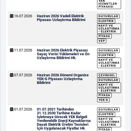
YAN
HIZMETLER
PIYASASI
16.07.2026
Haziran 2026 Vadeli Elektrik
DUYURULAR
Piyasası Uzlaştırma Bildirimi
ELEKTRIK
KAYIT VE
UZLAŞTIRMA
- ELEKTRIK
PIYASA
VEP
11.07.2026
Haziran 2026 Elektrik Piyasası
DUYURULAR
Sayaç Verisi Yüklemeleri ve Ön
ELEKTRIK
Uzlaştırma Bildirimi Hk.
KAYIT VE
UZLAŞTIRMA
- ELEKTRIK
07.07.2026
Haziran 2026 Dönemi Organize
ÇEVRESEL
YEK-G Piyasası Uzlaştırma
DUYURULAR
Bildirimi
KAYIT VE
UZLAŞTIRMA
- ELEKTRIK
PIYASA
YEK-G
01.07.2026
01.07.2021 Tarihinden
DUYURULAR
31.12.2030 Tarihine Kadar
ELEKTRIK
İşletmeye Girecek YEK Belgeli
KAYIT VE
Yenilenebilir Enerji Kaynaklarına
UZLAŞTIRMA
Dayalı Elektrik Üretim Tesisleri
- ELEKTRIK
İçin Uygulanacak Fiyatlar Hk.
PIYASA