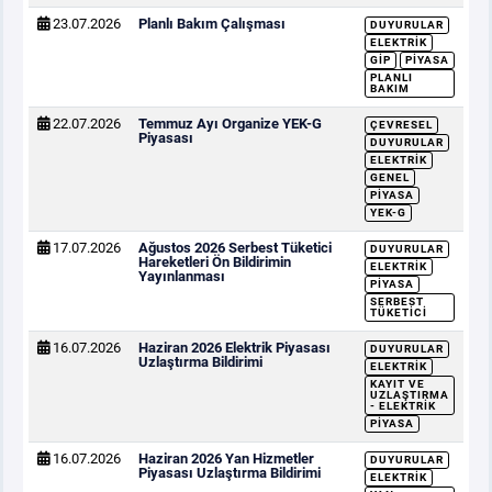
23.07.2026
Planlı Bakım Çalışması
DUYURULAR
ELEKTRIK
GİP
PIYASA
PLANLI
BAKIM
22.07.2026
Temmuz Ayı Organize YEK-G
ÇEVRESEL
Piyasası
DUYURULAR
ELEKTRIK
GENEL
PIYASA
YEK-G
17.07.2026
Ağustos 2026 Serbest Tüketici
DUYURULAR
Hareketleri Ön Bildirimin
ELEKTRIK
Yayınlanması
PIYASA
SERBEST
TÜKETICI
16.07.2026
Haziran 2026 Elektrik Piyasası
DUYURULAR
Uzlaştırma Bildirimi
ELEKTRIK
KAYIT VE
UZLAŞTIRMA
- ELEKTRIK
PIYASA
16.07.2026
Haziran 2026 Yan Hizmetler
DUYURULAR
Piyasası Uzlaştırma Bildirimi
ELEKTRIK