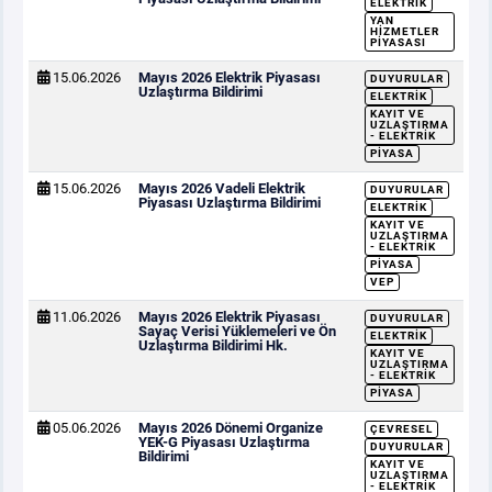
ELEKTRIK
YAN
HIZMETLER
PIYASASI
15.06.2026
Mayıs 2026 Elektrik Piyasası
DUYURULAR
Uzlaştırma Bildirimi
ELEKTRIK
KAYIT VE
UZLAŞTIRMA
- ELEKTRIK
PIYASA
15.06.2026
Mayıs 2026 Vadeli Elektrik
DUYURULAR
Piyasası Uzlaştırma Bildirimi
ELEKTRIK
KAYIT VE
UZLAŞTIRMA
- ELEKTRIK
PIYASA
VEP
11.06.2026
Mayıs 2026 Elektrik Piyasası
DUYURULAR
Sayaç Verisi Yüklemeleri ve Ön
ELEKTRIK
Uzlaştırma Bildirimi Hk.
KAYIT VE
UZLAŞTIRMA
- ELEKTRIK
PIYASA
05.06.2026
Mayıs 2026 Dönemi Organize
ÇEVRESEL
YEK-G Piyasası Uzlaştırma
DUYURULAR
Bildirimi
KAYIT VE
UZLAŞTIRMA
- ELEKTRIK