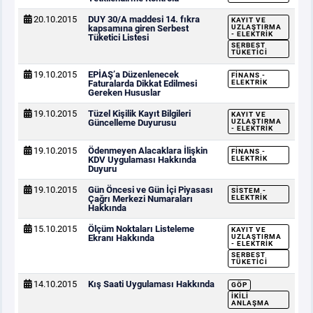
20.10.2015
DUY 30/A maddesi 14. fıkra
KAYIT VE
kapsamına giren Serbest
UZLAŞTIRMA
- ELEKTRIK
Tüketici Listesi
SERBEST
TÜKETICI
19.10.2015
EPİAŞ’a Düzenlenecek
FINANS -
Faturalarda Dikkat Edilmesi
ELEKTRIK
Gereken Hususlar
19.10.2015
Tüzel Kişilik Kayıt Bilgileri
KAYIT VE
Güncelleme Duyurusu
UZLAŞTIRMA
- ELEKTRIK
19.10.2015
Ödenmeyen Alacaklara İlişkin
FINANS -
KDV Uygulaması Hakkında
ELEKTRIK
Duyuru
19.10.2015
Gün Öncesi ve Gün İçi Piyasası
SISTEM -
Çağrı Merkezi Numaraları
ELEKTRIK
Hakkında
15.10.2015
Ölçüm Noktaları Listeleme
KAYIT VE
Ekranı Hakkında
UZLAŞTIRMA
- ELEKTRIK
SERBEST
TÜKETICI
14.10.2015
Kış Saati Uygulaması Hakkında
GÖP
İKILI
ANLAŞMA