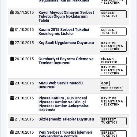
Uygulaması Kararı Hakkında
- ELEKTRIK
05.11.2015
Kaydı Mevcut Olmayan Serbest
SERBEST
Tüketici Ölçüm Noktalarının
TÜKETICI
Talebi
31.10.2015
Kasım 2015 Serbest Tüketici
SERBEST
Kesinleşmiş Listeler
TÜKETICI
27.10.2015
Kış Saati Uygulaması Duyurusu
KAYIT VE
UZLAŞTIRMA
- ELEKTRIK
26.10.2015
Cumhuriyet Bayramı Ödeme ve
FINANS -
Teminat Duyurusu
ELEKTRIK
KAYIT VE
UZLAŞTIRMA
- ELEKTRIK
23.10.2015
MMS Web Servis Metodu
GÖP
Duyurusu
WEB SERVIS
23.10.2015
Piyasa Katılım , Gün Öncesi
KAYIT VE
Piyasası Katılım ve Gün İçi
UZLAŞTIRMA
- ELEKTRIK
Piyasası Katılım Anlaşmaları
Hakkında
21.10.2015
Sözleşmesiz Talepler Duyurusu
SERBEST
TÜKETICI
20.10.2015
Yeni Serbest Tüketici İşlemleri
SERBEST
Yetkilendirme Kontrolü
TÜKETICI