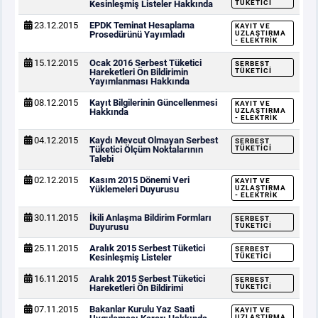
Kesinleşmiş Listeler Hakkında
TÜKETICI
23.12.2015
EPDK Teminat Hesaplama
KAYIT VE
Prosedürünü Yayımladı
UZLAŞTIRMA
- ELEKTRIK
15.12.2015
Ocak 2016 Serbest Tüketici
SERBEST
Hareketleri Ön Bildirimin
TÜKETICI
Yayımlanması Hakkında
08.12.2015
Kayıt Bilgilerinin Güncellenmesi
KAYIT VE
Hakkında
UZLAŞTIRMA
- ELEKTRIK
04.12.2015
Kaydı Mevcut Olmayan Serbest
SERBEST
Tüketici Ölçüm Noktalarının
TÜKETICI
Talebi
02.12.2015
Kasım 2015 Dönemi Veri
KAYIT VE
Yüklemeleri Duyurusu
UZLAŞTIRMA
- ELEKTRIK
30.11.2015
İkili Anlaşma Bildirim Formları
SERBEST
Duyurusu
TÜKETICI
25.11.2015
Aralık 2015 Serbest Tüketici
SERBEST
Kesinleşmiş Listeler
TÜKETICI
16.11.2015
Aralık 2015 Serbest Tüketici
SERBEST
Hareketleri Ön Bildirimi
TÜKETICI
07.11.2015
Bakanlar Kurulu Yaz Saati
KAYIT VE
UZLAŞTIRMA