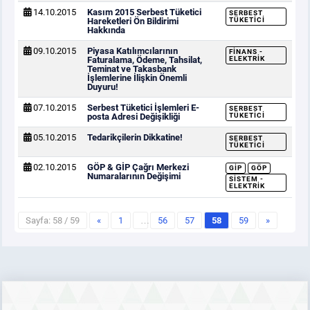
14.10.2015
Kasım 2015 Serbest Tüketici
SERBEST
Hareketleri Ön Bildirimi
TÜKETICI
Hakkında
09.10.2015
Piyasa Katılımcılarının
FINANS -
Faturalama, Ödeme, Tahsilat,
ELEKTRIK
Teminat ve Takasbank
İşlemlerine İlişkin Önemli
Duyuru!
07.10.2015
Serbest Tüketici İşlemleri E-
SERBEST
posta Adresi Değişikliği
TÜKETICI
05.10.2015
Tedarikçilerin Dikkatine!
SERBEST
TÜKETICI
02.10.2015
GÖP & GİP Çağrı Merkezi
GİP
GÖP
Numaralarının Değişimi
SISTEM -
ELEKTRIK
Sayfa: 58 / 59
«
1
…
56
57
58
59
»