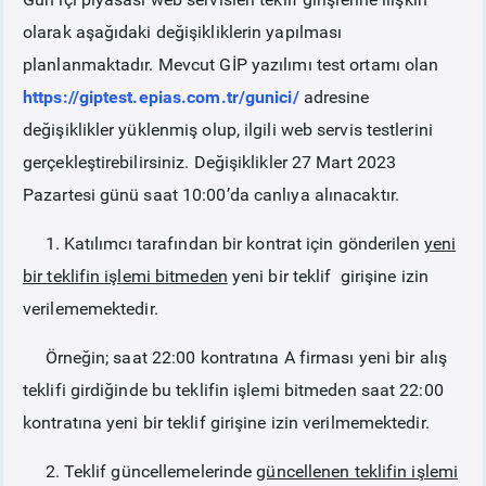
olarak aşağıdaki değişikliklerin yapılması
PİYASA
KAYIT
SÜRECİ
planlanmaktadır. Mevcut GİP yazılımı test ortamı olan
https://giptest.epias.com.tr/gunici/
adresine
SERBEST TÜKETİCİ
değişiklikler yüklenmiş olup, ilgili web servis testlerini
gerçekleştirebilirsiniz. Değişiklikler 27 Mart 2023
MALİ UZLAŞTIRMA
Pazartesi günü saat 10:00’da canlıya alınacaktır.
1. Katılımcı tarafından bir kontrat için gönderilen
yeni
TEMİNAT
bir teklifin işlemi bitmeden
yeni bir teklif girişine izin
verilememektedir.
BÜLTENLER
Örneğin; saat 22:00 kontratına A firması yeni bir alış
DUYURULAR
teklifi girdiğinde bu teklifin işlemi bitmeden saat 22:00
kontratına yeni bir teklif girişine izin verilmemektedir.
BT HİZMET YÖNETİM SİSTEMİ POLİTİKAMIZ
2. Teklif güncellemelerinde
güncellenen teklifin işlemi