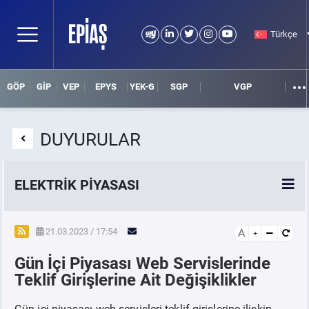
Türkçe
GÖP
GİP
VEP
EPYS
YEK-G
SGP
VGP
DUYURULAR
ELEKTRİK PİYASASI
SPOT ELEKTRİK PİYASALARI
21.03.2023 / 17:54
A
Gün İçi Piyasası Web Servislerinde
ÖRNEK FİNANS BELGELERİ
Teklif Girişlerine Ait Değişiklikler
VADELİ ELEKTRİK PİYASASI
Gün içi piyasası web servisleri teklif girişlerine ilişkin