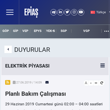
Türkçe
GÖP
GİP
VEP
EPYS
YEK-G
SGP
VGP
DUYURULAR
ELEKTRİK PİYASASI
SPOT ELEKTRİK PİYASALARI
27.06.2019 / 14:09
A
Planlı Bakım Çalışması
ÖRNEK FİNANS BELGELERİ
29 Haziran 2019 Cumartesi günü 02:00 – 04:00 saatleri
VADELİ ELEKTRİK PİYASASI