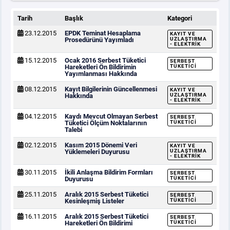
Tarih
Başlık
Kategori
23.12.2015
EPDK Teminat Hesaplama
KAYIT VE
Prosedürünü Yayımladı
UZLAŞTIRMA
- ELEKTRIK
15.12.2015
Ocak 2016 Serbest Tüketici
SERBEST
Hareketleri Ön Bildirimin
TÜKETICI
Yayımlanması Hakkında
08.12.2015
Kayıt Bilgilerinin Güncellenmesi
KAYIT VE
Hakkında
UZLAŞTIRMA
- ELEKTRIK
04.12.2015
Kaydı Mevcut Olmayan Serbest
SERBEST
Tüketici Ölçüm Noktalarının
TÜKETICI
Talebi
02.12.2015
Kasım 2015 Dönemi Veri
KAYIT VE
Yüklemeleri Duyurusu
UZLAŞTIRMA
- ELEKTRIK
30.11.2015
İkili Anlaşma Bildirim Formları
SERBEST
Duyurusu
TÜKETICI
25.11.2015
Aralık 2015 Serbest Tüketici
SERBEST
Kesinleşmiş Listeler
TÜKETICI
16.11.2015
Aralık 2015 Serbest Tüketici
SERBEST
Hareketleri Ön Bildirimi
TÜKETICI