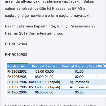
arasında altyapı bakım çalışması yapılacaktır. Bakım
çalışması süresince Gün İçi Piyasası ve EPİAŞ’ın
PİYASA
KAYIT
SÜRECİ
sağladığı diğer servislere erişim sağlanamayacaktır.
Bakım çalışması kapsamında, Gün İçi Piyasasında 29
SERBEST TÜKETİCİ
Haziran 2019 Cumartesi gününün;
MALİ UZLAŞTIRMA
PH19062904
TEMİNAT
PH19062905
BÜLTENLER
DUYURULAR
BT HİZMET YÖNETİM SİSTEMİ POLİTİKAMIZ