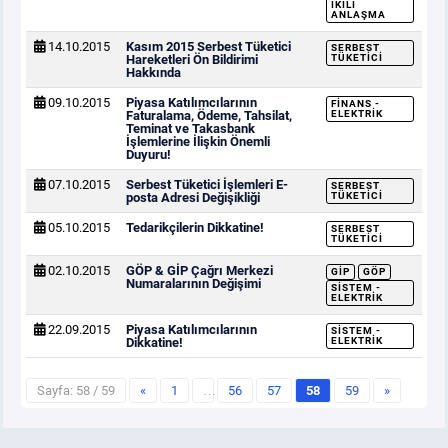
İKILI
ANLAŞMA
14.10.2015
Kasım 2015 Serbest Tüketici
SERBEST
Hareketleri Ön Bildirimi
TÜKETICI
Hakkında
09.10.2015
Piyasa Katılımcılarının
FINANS -
Faturalama, Ödeme, Tahsilat,
ELEKTRIK
Teminat ve Takasbank
İşlemlerine İlişkin Önemli
Duyuru!
07.10.2015
Serbest Tüketici İşlemleri E-
SERBEST
posta Adresi Değişikliği
TÜKETICI
05.10.2015
Tedarikçilerin Dikkatine!
SERBEST
TÜKETICI
02.10.2015
GÖP & GİP Çağrı Merkezi
GİP
GÖP
Numaralarının Değişimi
SISTEM -
ELEKTRIK
22.09.2015
Piyasa Katılımcılarının
SISTEM -
Dikkatine!
ELEKTRIK
Sayfa: 58 / 59
«
1
…
56
57
58
59
»