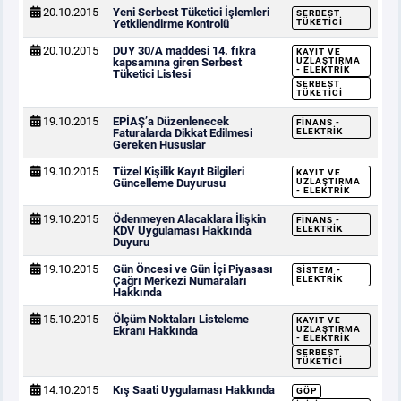
20.10.2015
Yeni Serbest Tüketici İşlemleri
SERBEST
Yetkilendirme Kontrolü
TÜKETICI
20.10.2015
DUY 30/A maddesi 14. fıkra
KAYIT VE
kapsamına giren Serbest
UZLAŞTIRMA
- ELEKTRIK
Tüketici Listesi
SERBEST
TÜKETICI
19.10.2015
EPİAŞ’a Düzenlenecek
FINANS -
Faturalarda Dikkat Edilmesi
ELEKTRIK
Gereken Hususlar
19.10.2015
Tüzel Kişilik Kayıt Bilgileri
KAYIT VE
Güncelleme Duyurusu
UZLAŞTIRMA
- ELEKTRIK
19.10.2015
Ödenmeyen Alacaklara İlişkin
FINANS -
KDV Uygulaması Hakkında
ELEKTRIK
Duyuru
19.10.2015
Gün Öncesi ve Gün İçi Piyasası
SISTEM -
Çağrı Merkezi Numaraları
ELEKTRIK
Hakkında
15.10.2015
Ölçüm Noktaları Listeleme
KAYIT VE
Ekranı Hakkında
UZLAŞTIRMA
- ELEKTRIK
SERBEST
TÜKETICI
14.10.2015
Kış Saati Uygulaması Hakkında
GÖP