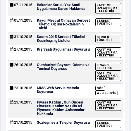
07.11.2015
Bakanlar Kurulu Yaz Saati
KAYIT VE
Uygulaması Kararı Hakkında
UZLAŞTIRMA
- ELEKTRIK
05.11.2015
Kaydı Mevcut Olmayan Serbest
SERBEST
Tüketici Ölçüm Noktalarının
TÜKETICI
Talebi
31.10.2015
Kasım 2015 Serbest Tüketici
SERBEST
Kesinleşmiş Listeler
TÜKETICI
27.10.2015
Kış Saati Uygulaması Duyurusu
KAYIT VE
UZLAŞTIRMA
- ELEKTRIK
26.10.2015
Cumhuriyet Bayramı Ödeme ve
FINANS -
Teminat Duyurusu
ELEKTRIK
KAYIT VE
UZLAŞTIRMA
- ELEKTRIK
23.10.2015
MMS Web Servis Metodu
GÖP
Duyurusu
WEB SERVIS
23.10.2015
Piyasa Katılım , Gün Öncesi
KAYIT VE
Piyasası Katılım ve Gün İçi
UZLAŞTIRMA
- ELEKTRIK
Piyasası Katılım Anlaşmaları
Hakkında
21.10.2015
Sözleşmesiz Talepler Duyurusu
SERBEST
TÜKETICI