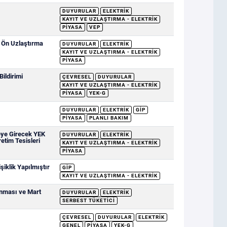
DUYURULAR
ELEKTRIK
KAYIT VE UZLAŞTIRMA - ELEKTRIK
PIYASA
VEP
e Ön Uzlaştırma
DUYURULAR
ELEKTRIK
KAYIT VE UZLAŞTIRMA - ELEKTRIK
PIYASA
ildirimi
ÇEVRESEL
DUYURULAR
KAYIT VE UZLAŞTIRMA - ELEKTRIK
PIYASA
YEK-G
DUYURULAR
ELEKTRIK
GİP
PIYASA
PLANLI BAKIM
eye Girecek YEK
DUYURULAR
ELEKTRIK
retim Tesisleri
KAYIT VE UZLAŞTIRMA - ELEKTRIK
PIYASA
iklik Yapılmıştır
GİP
KAYIT VE UZLAŞTIRMA - ELEKTRIK
anması ve Mart
DUYURULAR
ELEKTRIK
SERBEST TÜKETICI
ÇEVRESEL
DUYURULAR
ELEKTRIK
GENEL
PIYASA
YEK-G