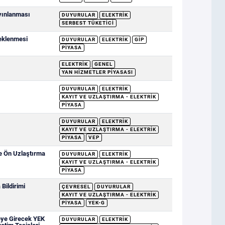
ayınlanması
DUYURULAR
ELEKTRIK
SERBEST TÜKETICI
deklenmesi
DUYURULAR
ELEKTRIK
GİP
PIYASA
ELEKTRIK
GENEL
YAN HIZMETLER PIYASASI
DUYURULAR
ELEKTRIK
KAYIT VE UZLAŞTIRMA - ELEKTRIK
PIYASA
DUYURULAR
ELEKTRIK
KAYIT VE UZLAŞTIRMA - ELEKTRIK
PIYASA
VEP
ve Ön Uzlaştırma
DUYURULAR
ELEKTRIK
KAYIT VE UZLAŞTIRMA - ELEKTRIK
PIYASA
Bildirimi
ÇEVRESEL
DUYURULAR
KAYIT VE UZLAŞTIRMA - ELEKTRIK
PIYASA
YEK-G
eye Girecek YEK
DUYURULAR
ELEKTRIK