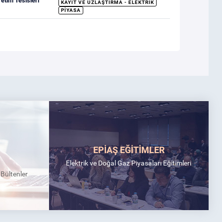
retim Tesisleri
KAYIT VE UZLAŞTIRMA - ELEKTRIK
PIYASA
EPİAŞ EĞİTİMLER
Elektrik ve Doğal Gaz Piyasaları Eğitimleri
k Bültenler