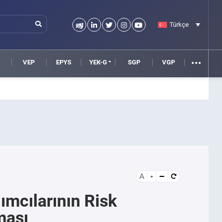
Türkçe
VEP
EPYS
YEK-G
SGP
VGP
A
lımcılarının Risk
ması