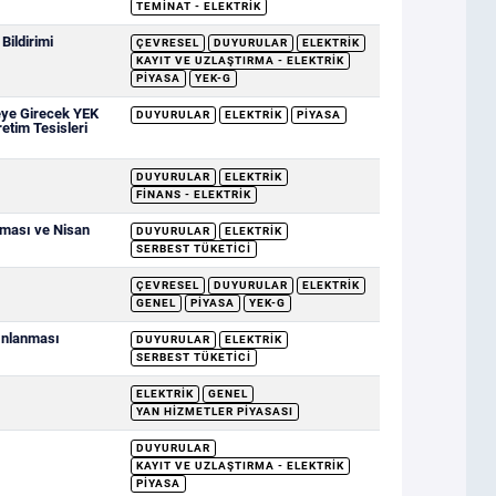
TEMINAT - ELEKTRIK
ildirimi
ÇEVRESEL
DUYURULAR
ELEKTRIK
KAYIT VE UZLAŞTIRMA - ELEKTRIK
PIYASA
YEK-G
eye Girecek YEK
DUYURULAR
ELEKTRIK
PIYASA
retim Tesisleri
DUYURULAR
ELEKTRIK
FINANS - ELEKTRIK
nması ve Nisan
DUYURULAR
ELEKTRIK
SERBEST TÜKETICI
ÇEVRESEL
DUYURULAR
ELEKTRIK
GENEL
PIYASA
YEK-G
yınlanması
DUYURULAR
ELEKTRIK
SERBEST TÜKETICI
ELEKTRIK
GENEL
YAN HIZMETLER PIYASASI
DUYURULAR
KAYIT VE UZLAŞTIRMA - ELEKTRIK
PIYASA