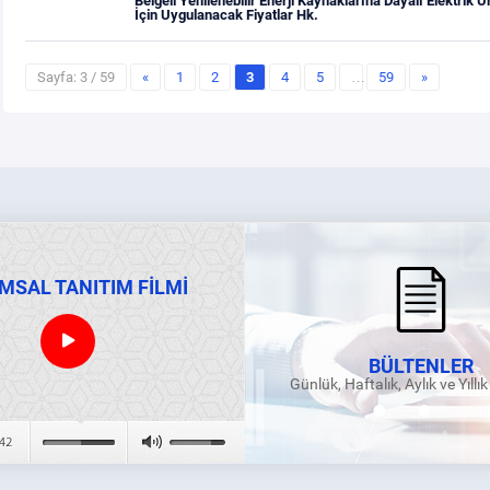
Belgeli Yenilenebilir Enerji Kaynaklarına Dayalı Elektrik Ü
İçin Uygulanacak Fiyatlar Hk.
Sayfa: 3 / 59
«
1
2
3
4
5
…
59
»
MSAL TANITIM FİLMİ
BÜLTENLER
Günlük, Haftalık, Aylık ve Yıllı