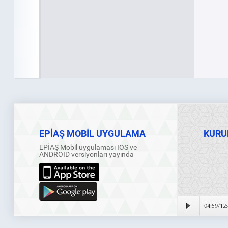
EPİAŞ MOBİL UYGULAMA
KURU
EPİAŞ Mobil uygulaması IOS ve
ANDROID versiyonları yayında