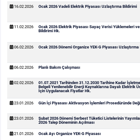
16.02.2026
Ocak 2026 Vadeli Elektrik Piyasası Uzlaştırma Bildirimi
11.02.2026
Ocak 2026 Elektrik Piyasası Sayaç Verisi Yüklemeleri v
Bildirimi Hk.
06.02.2026
Ocak 2026 Dönemi Organize YEK-G Piyasası Uzlaştırma B
06.02.2026
Planlı Bakım Çalışması
02.02.2026
01.07.2021 Tarihinden 31.12.2030 Tarihine Kadar İşletm
Belgeli Yenilenebilir Enerji Kaynaklarına Dayalı Elektrik Ü
İçin Uygulanacak Fiyatlar Hk.
23.01.2026
Gün İçi Piyasası Aktivasyon İşlemleri Prosedüründe Değiş
23.01.2026
Şubat 2026 Dönemi Serbest Tüketici Listelerinin Yayıml
2026 Talep Döneminin Açılması
21.01.2026
Ocak Ayı Organize YEK-G Piyasası