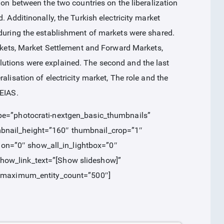
ion between the two countries on the liberalization
. Additinonally, the Turkish electricity market
 during the establishment of markets were shared.
arkets, Market Settlement and Forward Markets,
utions were explained. The second and the last
alisation of electricity market, The role and the
TEIAS.
ype=”photocrati-nextgen_basic_thumbnails”
mbnail_height=”160″ thumbnail_crop=”1″
on=”0″ show_all_in_lightbox=”0″
how_link_text=”[Show slideshow]
”
d” maximum_entity_count=”500″]