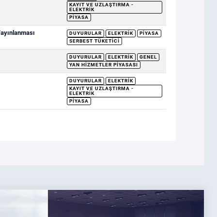
KAYIT VE UZLAŞTIRMA -
ELEKTRIK
PIYASA
 Yayınlanması
DUYURULAR
ELEKTRIK
PIYASA
SERBEST TÜKETICI
DUYURULAR
ELEKTRIK
GENEL
YAN HIZMETLER PIYASASI
DUYURULAR
ELEKTRIK
KAYIT VE UZLAŞTIRMA -
ELEKTRIK
PIYASA