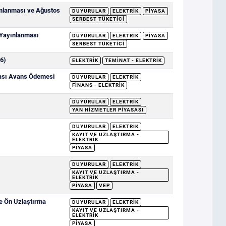
ımlanması ve Ağustos
DUYURULAR
ELEKTRIK
PIYASA
SERBEST TÜKETICI
 Yayınlanması
DUYURULAR
ELEKTRIK
PIYASA
SERBEST TÜKETICI
6)
ELEKTRIK
TEMINAT - ELEKTRIK
sası Avans Ödemesi
DUYURULAR
ELEKTRIK
FINANS - ELEKTRIK
DUYURULAR
ELEKTRIK
YAN HIZMETLER PIYASASI
DUYURULAR
ELEKTRIK
KAYIT VE UZLAŞTIRMA -
ELEKTRIK
PIYASA
DUYURULAR
ELEKTRIK
KAYIT VE UZLAŞTIRMA -
ELEKTRIK
PIYASA
VEP
ve Ön Uzlaştırma
DUYURULAR
ELEKTRIK
KAYIT VE UZLAŞTIRMA -
ELEKTRIK
PIYASA