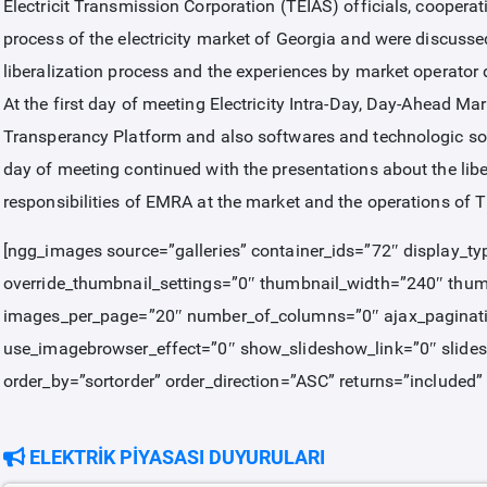
Electricit Transmission Corporation (TEIAS) officials, cooperat
process of the electricity market of Georgia and were discussed
liberalization process and the experiences by market operator
At the first day of meeting Electricity Intra-Day, Day-Ahead M
Transperancy Platform and also softwares and technologic sol
day of meeting continued with the presentations about the liber
responsibilities of EMRA at the market and the operations of 
[ngg_images source=”galleries” container_ids=”72″ display_t
override_thumbnail_settings=”0″ thumbnail_width=”240″ thu
images_per_page=”20″ number_of_columns=”0″ ajax_paginati
use_imagebrowser_effect=”0″ show_slideshow_link=”0″ slides
order_by=”sortorder” order_direction=”ASC” returns=”include
ELEKTRİK PİYASASI DUYURULARI