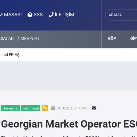
M MASASI
SSS
İLETİŞİM
ASALAR
MEVZUAT
GÖP
GİP
sited EPİAŞ
19.10.2018 / 17:40
Duyurular
Kurumsal
Georgian Market Operator ES