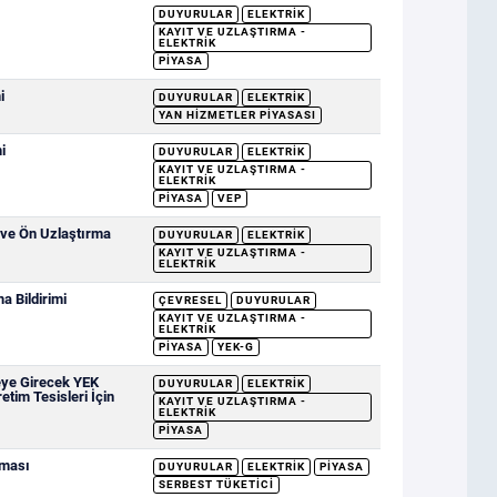
DUYURULAR
ELEKTRIK
KAYIT VE UZLAŞTIRMA -
ELEKTRIK
PIYASA
i
DUYURULAR
ELEKTRIK
YAN HIZMETLER PIYASASI
i
DUYURULAR
ELEKTRIK
KAYIT VE UZLAŞTIRMA -
ELEKTRIK
PIYASA
VEP
 ve Ön Uzlaştırma
DUYURULAR
ELEKTRIK
KAYIT VE UZLAŞTIRMA -
ELEKTRIK
 Bildirimi
ÇEVRESEL
DUYURULAR
KAYIT VE UZLAŞTIRMA -
ELEKTRIK
PIYASA
YEK-G
eye Girecek YEK
DUYURULAR
ELEKTRIK
etim Tesisleri İçin
KAYIT VE UZLAŞTIRMA -
ELEKTRIK
PIYASA
nması
DUYURULAR
ELEKTRIK
PIYASA
SERBEST TÜKETICI