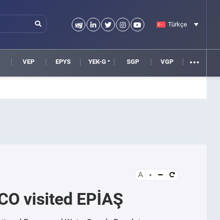
Türkçe
VEP
EPYS
YEK-G
SGP
VGP
A
CO visited EPİAŞ