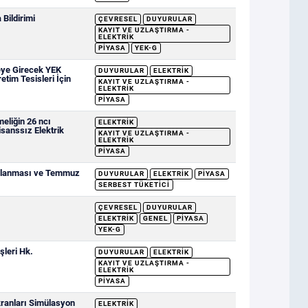
Bildirimi
ÇEVRESEL
DUYURULAR
KAYIT VE UZLAŞTIRMA -
ELEKTRIK
PIYASA
YEK-G
eye Girecek YEK
DUYURULAR
ELEKTRIK
etim Tesisleri İçin
KAYIT VE UZLAŞTIRMA -
ELEKTRIK
PIYASA
eliğin 26 ncı
ELEKTRIK
sanssız Elektrik
KAYIT VE UZLAŞTIRMA -
ELEKTRIK
PIYASA
ımlanması ve Temmuz
DUYURULAR
ELEKTRIK
PIYASA
SERBEST TÜKETICI
ÇEVRESEL
DUYURULAR
ELEKTRIK
GENEL
PIYASA
YEK-G
şleri Hk.
DUYURULAR
ELEKTRIK
KAYIT VE UZLAŞTIRMA -
ELEKTRIK
PIYASA
ranları Simülasyon
ELEKTRIK