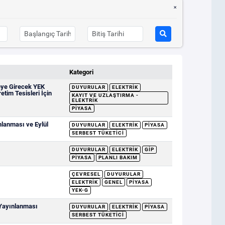
Kategori
eye Girecek YEK
DUYURULAR
ELEKTRIK
etim Tesisleri İçin
KAYIT VE UZLAŞTIRMA -
ELEKTRIK
PIYASA
mlanması ve Eylül
DUYURULAR
ELEKTRIK
PIYASA
SERBEST TÜKETICI
DUYURULAR
ELEKTRIK
GİP
PIYASA
PLANLI BAKIM
ÇEVRESEL
DUYURULAR
ELEKTRIK
GENEL
PIYASA
YEK-G
 Yayınlanması
DUYURULAR
ELEKTRIK
PIYASA
SERBEST TÜKETICI