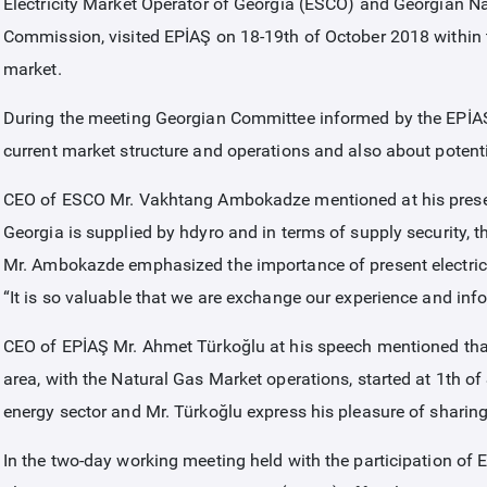
Electricity Market Operator of Georgia (ESCO) and Georgian N
Commission, visited EPİAŞ on 18-19th of October 2018 within t
market.
During the meeting Georgian Committee informed by the EPİAŞ 
current market structure and operations and also about potent
CEO of ESCO Mr. Vakhtang Ambokadze mentioned at his present
Georgia is supplied by hdyro and in terms of supply security, th
Mr. Ambokazde emphasized the importance of present electric
“It is so valuable that we are exchange our experience and inf
CEO of EPİAŞ Mr. Ahmet Türkoğlu at his speech mentioned that
area, with the Natural Gas Market operations, started at 1th of
energy sector and Mr. Türkoğlu express his pleasure of sharin
In the two-day working meeting held with the participation o