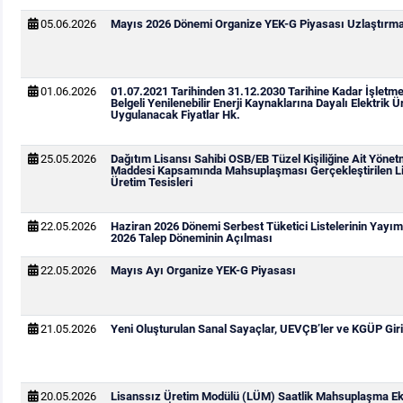
05.06.2026
Mayıs 2026 Dönemi Organize YEK-G Piyasası Uzlaştırma 
01.06.2026
01.07.2021 Tarihinden 31.12.2030 Tarihine Kadar İşletm
Belgeli Yenilenebilir Enerji Kaynaklarına Dayalı Elektrik Ür
Uygulanacak Fiyatlar Hk.
25.05.2026
Dağıtım Lisansı Sahibi OSB/EB Tüzel Kişiliğine Ait Yönetm
Maddesi Kapsamında Mahsuplaşması Gerçekleştirilen Li
Üretim Tesisleri
22.05.2026
Haziran 2026 Dönemi Serbest Tüketici Listelerinin Yay
2026 Talep Döneminin Açılması
22.05.2026
Mayıs Ayı Organize YEK-G Piyasası
21.05.2026
Yeni Oluşturulan Sanal Sayaçlar, UEVÇB’ler ve KGÜP Giri
20.05.2026
Lisanssız Üretim Modülü (LÜM) Saatlik Mahsuplaşma Ek