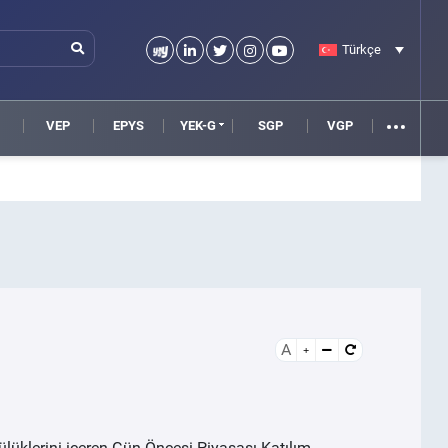
Türkçe
VEP
EPYS
YEK-G
SGP
VGP
A
ülüklerini içeren Gün Öncesi Piyasası Katılım