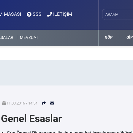
M MASASI
SSS
İLETİŞİM
ASALAR
MEVZUAT
GÖP
GİP
11.03.2016 / 14:54
Genel Esaslar
Gün Öncesi Piyasasına ilişkin piyasa katılımcılarının yüküml