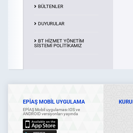
BÜLTENLER
DUYURULAR
BT HİZMET YÖNETİM
SİSTEMİ POLİTİKAMIZ
EPİAŞ MOBİL UYGULAMA
KURU
EPİAŞ Mobil uygulaması IOS ve
ANDROID versiyonları yayında