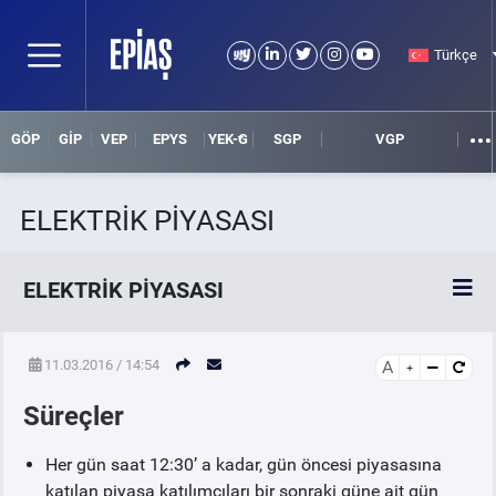
Türkçe
GÖP
GİP
VEP
EPYS
YEK-G
SGP
VGP
ELEKTRİK PİYASASI
ELEKTRİK PİYASASI
SPOT ELEKTRİK PİYASALARI
11.03.2016 / 14:54
A
Süreçler
GÜN İÇİ PİYASASI
Her gün saat 12:30’ a kadar, gün öncesi piyasasına
GÜN ÖNCESİ PİYASASI
katılan piyasa katılımcıları bir sonraki güne ait gün