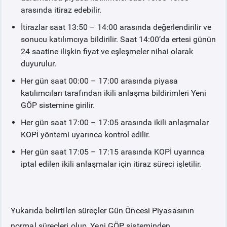
arasında itiraz edebilir.
ÖRNEK FİNANS BELGELERİ
İtirazlar saat 13:50 – 14:00 arasında değerlendirilir ve
sonucu katılımcıya bildirilir. Saat 14:00’da ertesi günün
VADELİ ELEKTRİK PİYASASI
24 saatine ilişkin fiyat ve eşleşmeler nihai olarak
duyurulur.
PİYASA
KAYIT
SÜRECİ
Her gün saat 00:00 – 17:00 arasında piyasa
katılımcıları tarafından ikili anlaşma bildirimleri Yeni
SERBEST TÜKETİCİ
GÖP sistemine girilir.
Her gün saat 17:00 – 17:05 arasında ikili anlaşmalar
MALİ UZLAŞTIRMA
KOPİ yöntemi uyarınca kontrol edilir.
Her gün saat 17:05 – 17:15 arasında KOPİ uyarınca
TEMİNAT
iptal edilen ikili anlaşmalar için itiraz süreci işletilir.
BÜLTENLER
Yukarıda belirtilen süreçler Gün Öncesi Piyasasının
DUYURULAR
normal süreçleri olup, Yeni GÖP sisteminden