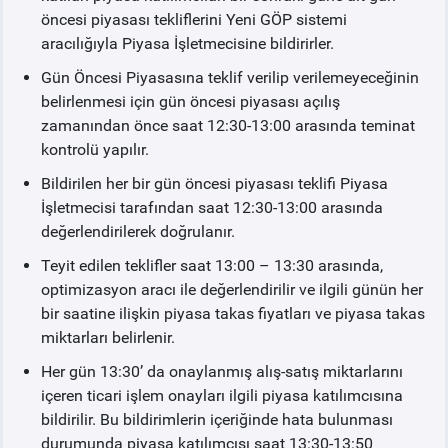
öncesi piyasası tekliflerini Yeni GÖP sistemi
Giriş
aracılığıyla Piyasa İşletmecisine bildirirler.
Gün Öncesi Piyasasına teklif verilip verilemeyeceğinin
Genel Esaslar
belirlenmesi için gün öncesi piyasası açılış
zamanından önce saat 12:30-13:00 arasında teminat
Süreçler
kontrolü yapılır.
Bildirilen her bir gün öncesi piyasası teklifi Piyasa
Teklifler
İşletmecisi tarafından saat 12:30-13:00 arasında
değerlendirilerek doğrulanır.
Eşleştirme
Teyit edilen teklifler saat 13:00 – 13:30 arasında,
optimizasyon aracı ile değerlendirilir ve ilgili günün her
GOP Kullanıcı Kılavuzu
bir saatine ilişkin piyasa takas fiyatları ve piyasa takas
miktarları belirlenir.
Test Ortamı ve Web Servis
Her gün 13:30’ da onaylanmış alış-satış miktarlarını
içeren ticari işlem onayları ilgili piyasa katılımcısına
DENGELEME GÜÇ PİYASASI
bildirilir. Bu bildirimlerin içeriğinde hata bulunması
durumunda piyasa katılımcısı saat 13:30-13:50