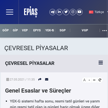
Türkçe
GÖP
GİP
VEP
EPYS
YEK-G
SGP
VGP
ÇEVRESEL PİYASALAR
ÇEVRESEL PİYASALAR
YEK-G Piyasası
27.05.2021 / 11:35
A
Genel Esaslar ve Süreçler
YEK-G Sistemi ve Organize YEK-G Piyasası Tanıtımı
YEK-G sistemi hafta sonu, resmi tatil günleri ve yarım
Genel Esaslar ve Süreçler
gün resmi tatil olan iş günleri hariç olmak üzere diğer