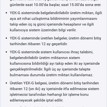
günlerde saat 10.00’da başlar, saat 15.00’da sona erer.
YEK-G Sistem Kullanıcı Kılavuzu
YEK-G sisteminde belgelendirilebilir üretim miktarı, ilgili
aya ait nihai uzlaştırma bildiriminin yayımlanmasını
Örnek Finans Belgeleri
takip eden üç iş günü içerisinde hesaplanır ve ilgili
kullanıcıya sistem üzerinden bilgi verilir.
Teminat
YEK-G sisteminde üretilen belgeler, üretim dönemi bitiş
tarihinden itibaren 12 ay geçerlidir.
YEK-G Kapsamındaki Teminatlar
YEK-G sisteminde sistem kullanıcısı ihraç talebini,
belgelendirilebilir üretim miktarının sistem
YEK-G Kapsamındaki Süreçler
kullanıcısına bildirildiği ayı takip eden iki ay içerisinde
gerçekleştirilmelidir. İlgili üç ay içerisinde talepte
Sıkça Sorulan Sorular
bulmaması durumda üretim miktarı kullanılamaz.
Üretilen YEK-G belgesi, üretim dönemi bitiş tarihinden
YEK-G Nedir?
itibaren 12 (on iki) ay içerisinde itfa edilmezse sistem
işletmecisi tarafından herhangi bir işleme konu
edilemeyecek şekilde iptal edilir.