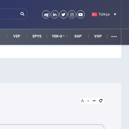
Türkçe
VEP
EPYS
YEK-G
SGP
VGP
A