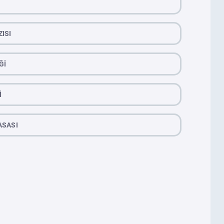
ISI
Ğİ
İ
ASASI