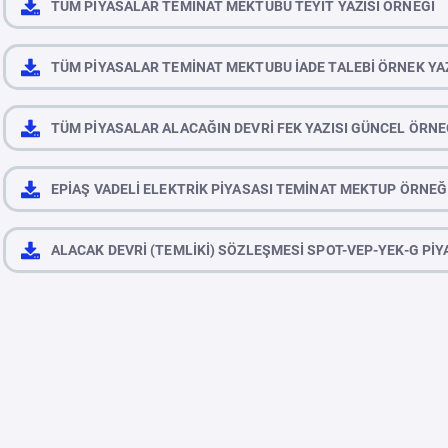
TÜM PİYASALAR TEMİNAT MEKTUBU TEYİT YAZISI ÖRNEĞİ
TÜM PİYASALAR TEMİNAT MEKTUBU İADE TALEBİ ÖRNEK YAZ
TÜM PİYASALAR ALACAĞIN DEVRİ FEK YAZISI GÜNCEL ÖRNE
EPİAŞ VADELİ ELEKTRİK PİYASASI TEMİNAT MEKTUP ÖRNEĞ
ALACAK DEVRİ (TEMLİKİ) SÖZLEŞMESİ SPOT-VEP-YEK-G PİY