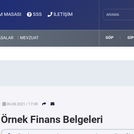
M MASASI
SSS
İLETİŞİM
ASALAR
MEVZUAT
GÖP
GİP
06.08.2021 / 17:08
Örnek Finans Belgeleri