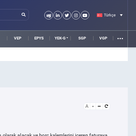
Türkçe
VEP
EPYS
YEK-G
SGP
VGP
A
in olarak alacak ve borç kalemlerini içeren faturaya