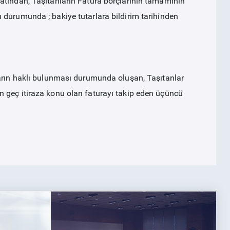
atından, Taşıtanların Fatura borçlarının tamamının
 durumunda ; bakiye tutarlara bildirim tarihinden
ların haklı bulunması durumunda oluşan, Taşıtanlar
 geç itiraza konu olan faturayı takip eden üçüncü