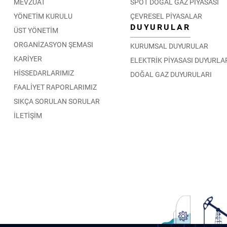
MEVZUAT
SPOT DOĞAL GAZ PİYASASI
YÖNETİM KURULU
ÇEVRESEL PİYASALAR
DUYURULAR
ÜST YÖNETİM
ORGANİZASYON ŞEMASI
KURUMSAL DUYURULAR
KARİYER
ELEKTRİK PİYASASI DUYURLA
HİSSEDARLARIMIZ
DOĞAL GAZ DUYURULARI
FAALİYET RAPORLARIMIZ
SIKÇA SORULAN SORULAR
İLETİŞİM