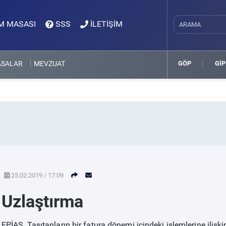
M MASASI
SSS
İLETİŞİM
ASALAR
MEVZUAT
GÖP
GİP
25.02.2019 / 17:09
Uzlaştırma
EPİAŞ, Taşıtanların bir fatura dönemi içindeki işlemlerine ilişk