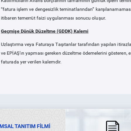
Katılımcıların Avans borçlarının tamamının günlük işlem temin
“fatura işlem ve dengesizlik teminatlarından” karşılanamaması
itibaren temerrüt faizi uygulanması sonucu oluşur.
Geçmişe Dönük Düzeltme (GDDK) Kalemi
Uzlaştırma veya Faturaya Taşıtanlar tarafından yapılan itiraz
ve EPİAŞ’ın yapması gereken düzeltme ödemelerini gösteren, en
faturada yer verilen kalemdir.
MSAL TANITIM FİLMİ