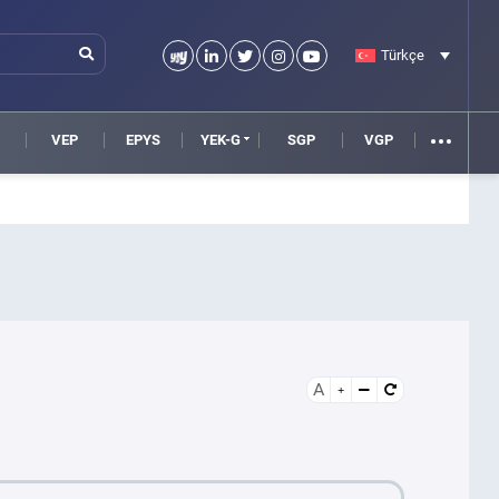
Türkçe
VEP
EPYS
YEK-G
SGP
VGP
A