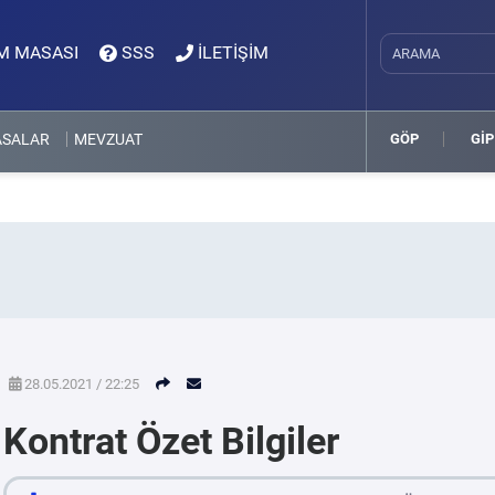
M MASASI
SSS
İLETİŞİM
ASALAR
MEVZUAT
GÖP
GİP
28.05.2021 / 22:25
Kontrat Özet Bilgiler