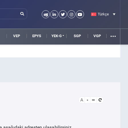
Türkçe
VEP
EPYS
YEK-G
SGP
VGP
A
 aşağıdaki adresten ulaşabilirsiniz.