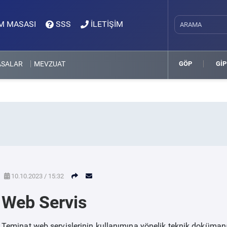
M MASASI
SSS
İLETİŞİM
ASALAR
MEVZUAT
GÖP
GİP
10.10.2023 / 15:32
Web Servis
Teminat web servislerinin kullanımına yönelik teknik dokümana