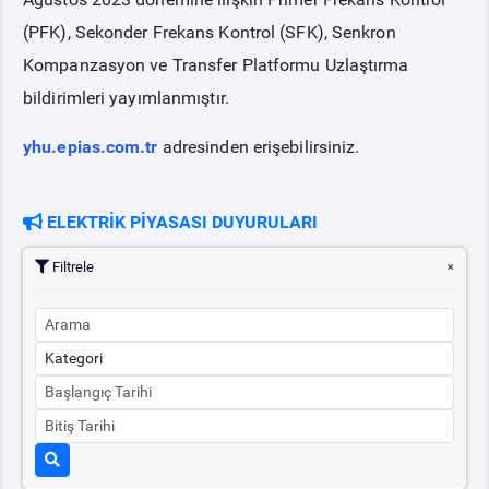
(PFK), Sekonder Frekans Kontrol (SFK), Senkron
PİYASA
KAYIT
SÜRECİ
Kompanzasyon ve Transfer Platformu Uzlaştırma
bildirimleri yayımlanmıştır.
SERBEST TÜKETİCİ
yhu.epias.com.tr
adresinden erişebilirsiniz.
MALİ UZLAŞTIRMA
ELEKTRİK PİYASASI DUYURULARI
TEMİNAT
Filtrele
BÜLTENLER
DUYURULAR
BT HİZMET YÖNETİM SİSTEMİ POLİTİKAMIZ