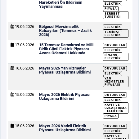
Hareketleri Ön Bildirimin
ELEKTRIK
Yayınlanması
PIYASA
SERBEST
TÜKETICI
19.06.2026
Bölgesel Mevsimsellik
ELEKTRIK
Katsayıları (Temmuz – Aralık
TEMINAT -
2026)
ELEKTRIK
17.06.2026
15 Temmuz Demokrasi ve Milli
DUYURULAR
Birlik Günü Elektrik Piyasası
ELEKTRIK
Avans Ödemesi Hakkında
FINANS -
ELEKTRIK
16.06.2026
Mayıs 2026 Yan Hizmetler
DUYURULAR
Piyasası Uzlaştırma Bildirimi
ELEKTRIK
YAN
HIZMETLER
PIYASASI
15.06.2026
Mayıs 2026 Elektrik Piyasası
DUYURULAR
Uzlaştırma Bildirimi
ELEKTRIK
KAYIT VE
UZLAŞTIRMA
- ELEKTRIK
PIYASA
15.06.2026
Mayıs 2026 Vadeli Elektrik
DUYURULAR
Piyasası Uzlaştırma Bildirimi
ELEKTRIK
KAYIT VE