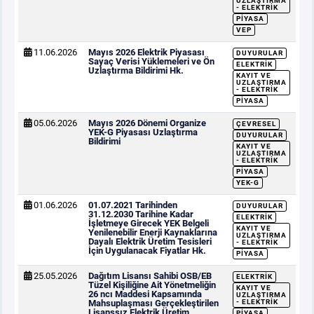
UZLAŞTIRMA
- ELEKTRIK
PIYASA
VEP
11.06.2026
Mayıs 2026 Elektrik Piyasası
DUYURULAR
Sayaç Verisi Yüklemeleri ve Ön
ELEKTRIK
Uzlaştırma Bildirimi Hk.
KAYIT VE
UZLAŞTIRMA
- ELEKTRIK
PIYASA
05.06.2026
Mayıs 2026 Dönemi Organize
ÇEVRESEL
YEK-G Piyasası Uzlaştırma
DUYURULAR
Bildirimi
KAYIT VE
UZLAŞTIRMA
- ELEKTRIK
PIYASA
YEK-G
01.06.2026
01.07.2021 Tarihinden
DUYURULAR
31.12.2030 Tarihine Kadar
ELEKTRIK
İşletmeye Girecek YEK Belgeli
KAYIT VE
Yenilenebilir Enerji Kaynaklarına
UZLAŞTIRMA
Dayalı Elektrik Üretim Tesisleri
- ELEKTRIK
İçin Uygulanacak Fiyatlar Hk.
PIYASA
25.05.2026
Dağıtım Lisansı Sahibi OSB/EB
ELEKTRIK
Tüzel Kişiliğine Ait Yönetmeliğin
KAYIT VE
26 ncı Maddesi Kapsamında
UZLAŞTIRMA
Mahsuplaşması Gerçekleştirilen
- ELEKTRIK
Lisanssız Elektrik Üretim
PIYASA