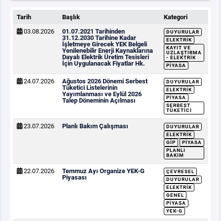
Tarih
Başlık
Kategori
03.08.2026
01.07.2021 Tarihinden
DUYURULAR
31.12.2030 Tarihine Kadar
ELEKTRIK
İşletmeye Girecek YEK Belgeli
KAYIT VE
Yenilenebilir Enerji Kaynaklarına
UZLAŞTIRMA
Dayalı Elektrik Üretim Tesisleri
- ELEKTRIK
İçin Uygulanacak Fiyatlar Hk.
PIYASA
24.07.2026
Ağustos 2026 Dönemi Serbest
DUYURULAR
Tüketici Listelerinin
ELEKTRIK
Yayımlanması ve Eylül 2026
PIYASA
Talep Döneminin Açılması
SERBEST
TÜKETICI
23.07.2026
Planlı Bakım Çalışması
DUYURULAR
ELEKTRIK
GİP
PIYASA
PLANLI
BAKIM
22.07.2026
Temmuz Ayı Organize YEK-G
ÇEVRESEL
Piyasası
DUYURULAR
ELEKTRIK
GENEL
PIYASA
YEK-G