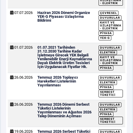
UZLAŞTIRMA
- ELEKTRIK
07.07.2026
Haziran 2026 Dönemi Organize
ÇEVRESEL
YEK-G Piyasası Uzlaştırma
DUYURULAR
Bildirimi
KAYIT VE
UZLAŞTIRMA
- ELEKTRIK
PIYASA
YEK-G
01.07.2026
01.07.2021 Tarihinden
DUYURULAR
31.12.2030 Tarihine Kadar
ELEKTRIK
İşletmeye Girecek YEK Belgeli
KAYIT VE
Yenilenebilir Enerji Kaynaklarına
UZLAŞTIRMA
Dayalı Elektrik Üretim Tesisleri
- ELEKTRIK
İçin Uygulanacak Fiyatlar Hk.
PIYASA
26.06.2026
Temmuz 2026 Toplayıcı
DUYURULAR
Hareketleri Listelerinin
ELEKTRIK
Yayınlanması
PIYASA
SERBEST
TÜKETICI
26.06.2026
Temmuz 2026 Dönemi Serbest
DUYURULAR
Tüketici Listelerinin
ELEKTRIK
Yayımlanması ve Ağustos 2026
PIYASA
Talep Döneminin Açılması
SERBEST
TÜKETICI
19.06.2026
Temmuz 2026 Serbest Tüketici
DUYURULAR