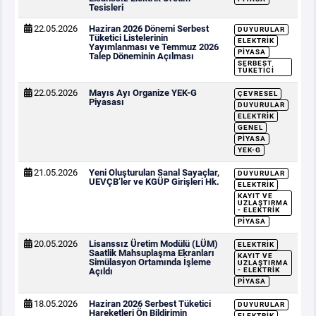
Tesisleri
22.05.2026
Haziran 2026 Dönemi Serbest
DUYURULAR
Tüketici Listelerinin
ELEKTRIK
Yayımlanması ve Temmuz 2026
PIYASA
Talep Döneminin Açılması
SERBEST
TÜKETICI
22.05.2026
Mayıs Ayı Organize YEK-G
ÇEVRESEL
Piyasası
DUYURULAR
ELEKTRIK
GENEL
PIYASA
YEK-G
21.05.2026
Yeni Oluşturulan Sanal Sayaçlar,
DUYURULAR
UEVÇB’ler ve KGÜP Girişleri Hk.
ELEKTRIK
KAYIT VE
UZLAŞTIRMA
- ELEKTRIK
PIYASA
20.05.2026
Lisanssız Üretim Modülü (LÜM)
ELEKTRIK
Saatlik Mahsuplaşma Ekranları
KAYIT VE
Simülasyon Ortamında İşleme
UZLAŞTIRMA
Açıldı
- ELEKTRIK
PIYASA
18.05.2026
Haziran 2026 Serbest Tüketici
DUYURULAR
Hareketleri Ön Bildirimin
ELEKTRIK