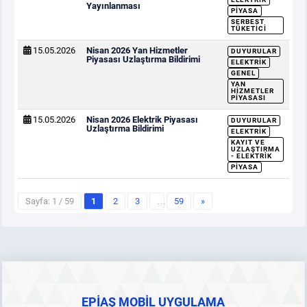
Yayınlanması
PIYASA
SERBEST
TÜKETICI
15.05.2026
Nisan 2026 Yan Hizmetler
DUYURULAR
Piyasası Uzlaştırma Bildirimi
ELEKTRIK
GENEL
YAN
HIZMETLER
PIYASASI
15.05.2026
Nisan 2026 Elektrik Piyasası
DUYURULAR
Uzlaştırma Bildirimi
ELEKTRIK
KAYIT VE
UZLAŞTIRMA
- ELEKTRIK
PIYASA
Sayfa: 1 / 59
1
2
3
…
59
»
EPİAŞ MOBİL UYGULAMA