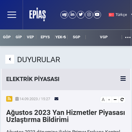
Türkçe
GÖP
GİP
VEP
EPYS
YEK-G
SGP
VGP
DUYURULAR
ELEKTRİK PİYASASI
SPOT ELEKTRİK PİYASALARI
14.09.2023 / 15:27
A
Ağustos 2023 Yan Hizmetler Piyasası
ÖRNEK FİNANS BELGELERİ
Uzlaştırma Bildirimi
VADELİ ELEKTRİK PİYASASI
Ağustos 2023 dönemine ilişkin Primer Frekans Kontrol