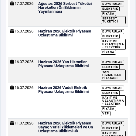
17.07.2026
Ağustos 2026 Serbest Tüketici
DUYURULAR
Hareketleri Ön Bildirimin
ELEKTRIK
Yayınlanması
PIYASA
SERBEST
TÜKETICI
16.07.2026
Haziran 2026 Elektrik Piyasası
DUYURULAR
Uzlaştırma Bildirimi
ELEKTRIK
KAYIT VE
UZLAŞTIRMA
- ELEKTRIK
PIYASA
16.07.2026
Haziran 2026 Yan Hizmetler
DUYURULAR
Piyasası Uzlaştırma Bildirimi
ELEKTRIK
YAN
HIZMETLER
PIYASASI
16.07.2026
Haziran 2026 Vadeli Elektrik
DUYURULAR
Piyasası Uzlaştırma Bildirimi
ELEKTRIK
KAYIT VE
UZLAŞTIRMA
- ELEKTRIK
PIYASA
VEP
11.07.2026
Haziran 2026 Elektrik Piyasası
DUYURULAR
Sayaç Verisi Yüklemeleri ve Ön
ELEKTRIK
Uzlaştırma Bildirimi Hk.
KAYIT VE