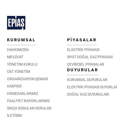
KURUMSAL
PİYASALAR
HAKKIMIZDA
ELEKTRİK PİYASASI
MEVZUAT
SPOT DOĞAL GAZ PİYASASI
YÖNETİM KURULU
ÇEVRESEL PİYASALAR
DUYURULAR
ÜST YÖNETİM
ORGANİZASYON ŞEMASI
KURUMSAL DUYURULAR
KARİYER
ELEKTRİK PİYASASI DUYURLA
HİSSEDARLARIMIZ
DOĞAL GAZ DUYURULARI
FAALİYET RAPORLARIMIZ
SIKÇA SORULAN SORULAR
İLETİŞİM