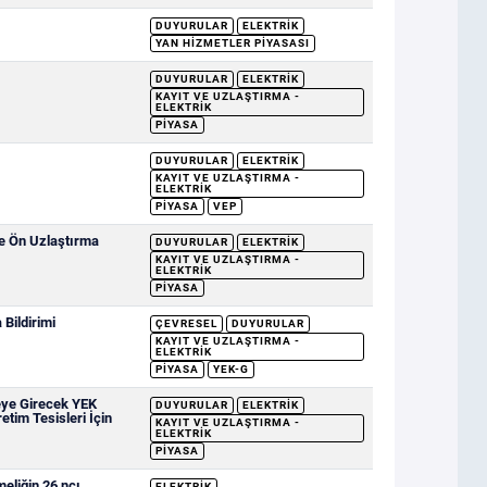
DUYURULAR
ELEKTRIK
YAN HIZMETLER PIYASASI
DUYURULAR
ELEKTRIK
KAYIT VE UZLAŞTIRMA -
ELEKTRIK
PIYASA
DUYURULAR
ELEKTRIK
KAYIT VE UZLAŞTIRMA -
ELEKTRIK
PIYASA
VEP
ve Ön Uzlaştırma
DUYURULAR
ELEKTRIK
KAYIT VE UZLAŞTIRMA -
ELEKTRIK
PIYASA
Bildirimi
ÇEVRESEL
DUYURULAR
KAYIT VE UZLAŞTIRMA -
ELEKTRIK
PIYASA
YEK-G
eye Girecek YEK
DUYURULAR
ELEKTRIK
etim Tesisleri İçin
KAYIT VE UZLAŞTIRMA -
ELEKTRIK
PIYASA
eliğin 26 ncı
ELEKTRIK