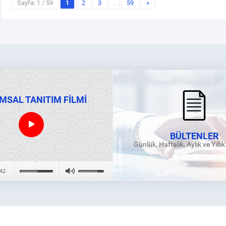
Sayfa: 1 / 59
1
2
3
…
59
»
MSAL TANITIM FİLMİ
BÜLTENLER
Günlük, Haftalık, Aylık ve Yıllı