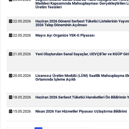
Maddesi Kapsamında Mahsuplaşması Gerçekleştirilen Li
Üretim Tesisleri
22.05.2026
Haziran 2026 Dönemi Serbest Tüketici Listelerinin Yay
2026 Talep Döneminin Açılması
22.05.2026
Mayıs Ayı Organize YEK-G Piyasası
21.05.2026
Yeni Oluşturulan Sanal Sayaçlar, UEVÇB’ler ve KGÜP Giri
20.05.2026
Lisanssız Üretim Modülü (LÜM) Saatlik Mahsuplaşma Ek
Ortamında İşleme Açıldı
18.05.2026
Haziran 2026 Serbest Tüketici Hareketleri Ön Bildirimin
15.05.2026
Nisan 2026 Yan Hizmetler Piyasası Uzlaştırma Bildirimi