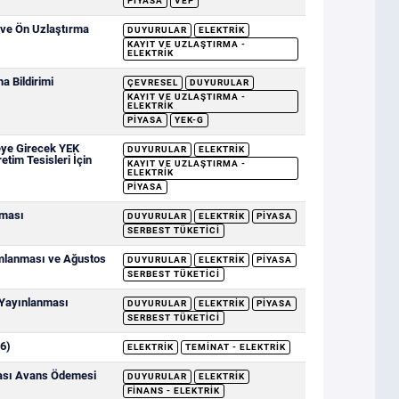
PIYASA
VEP
 ve Ön Uzlaştırma
DUYURULAR
ELEKTRIK
KAYIT VE UZLAŞTIRMA -
ELEKTRIK
 Bildirimi
ÇEVRESEL
DUYURULAR
KAYIT VE UZLAŞTIRMA -
ELEKTRIK
PIYASA
YEK-G
eye Girecek YEK
DUYURULAR
ELEKTRIK
etim Tesisleri İçin
KAYIT VE UZLAŞTIRMA -
ELEKTRIK
PIYASA
nması
DUYURULAR
ELEKTRIK
PIYASA
SERBEST TÜKETICI
ımlanması ve Ağustos
DUYURULAR
ELEKTRIK
PIYASA
SERBEST TÜKETICI
 Yayınlanması
DUYURULAR
ELEKTRIK
PIYASA
SERBEST TÜKETICI
6)
ELEKTRIK
TEMINAT - ELEKTRIK
sası Avans Ödemesi
DUYURULAR
ELEKTRIK
FINANS - ELEKTRIK