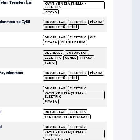
etim Tesisleri İçin
KAYIT VE UZLAŞTIRMA -
ELEKTRIK
PIYASA
mlanması ve Eylül
DUYURULAR
ELEKTRIK
PIYASA
SERBEST TÜKETICI
DUYURULAR
ELEKTRIK
GİP
PIYASA
PLANLI BAKIM
ÇEVRESEL
DUYURULAR
ELEKTRIK
GENEL
PIYASA
YEK-G
 Yayınlanması
DUYURULAR
ELEKTRIK
PIYASA
SERBEST TÜKETICI
DUYURULAR
ELEKTRIK
KAYIT VE UZLAŞTIRMA -
ELEKTRIK
PIYASA
i
DUYURULAR
ELEKTRIK
YAN HIZMETLER PIYASASI
i
DUYURULAR
ELEKTRIK
KAYIT VE UZLAŞTIRMA -
ELEKTRIK