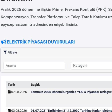
Aralık 2025 dönemine ilişkin Primer Frekans Kontrolü (PFK), 
Kompanzasyon, Transfer Platformu ve Talep Tarafı Katılımı uzla
epys.epias.com.tr adresinden erişebilirsiniz.
ELEKTRİK PİYASASI DUYURULARI
Filtrele
Tarih
Başlık
07.08.2026
Temmuz 2026 Dönemi Organize YEK-G Piyasası Uzlaştırm
03.08.2026
01.07.2021 Tarihinden 31.12.2030 Tarihine Kadar İşletm