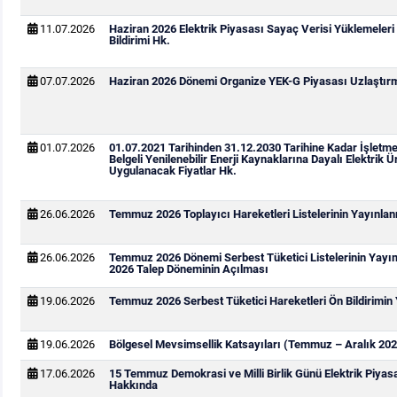
11.07.2026
Haziran 2026 Elektrik Piyasası Sayaç Verisi Yüklemeleri
Bildirimi Hk.
07.07.2026
Haziran 2026 Dönemi Organize YEK-G Piyasası Uzlaştırma
01.07.2026
01.07.2021 Tarihinden 31.12.2030 Tarihine Kadar İşletm
Belgeli Yenilenebilir Enerji Kaynaklarına Dayalı Elektrik Ür
Uygulanacak Fiyatlar Hk.
26.06.2026
Temmuz 2026 Toplayıcı Hareketleri Listelerinin Yayınla
26.06.2026
Temmuz 2026 Dönemi Serbest Tüketici Listelerinin Yay
2026 Talep Döneminin Açılması
19.06.2026
Temmuz 2026 Serbest Tüketici Hareketleri Ön Bildirimin
19.06.2026
Bölgesel Mevsimsellik Katsayıları (Temmuz – Aralık 202
17.06.2026
15 Temmuz Demokrasi ve Milli Birlik Günü Elektrik Piya
Hakkında