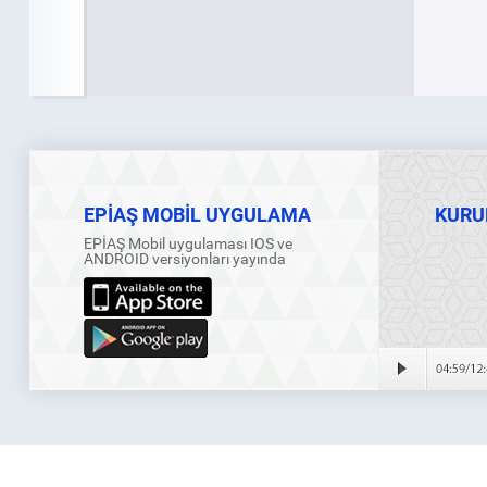
EPİAŞ MOBİL UYGULAMA
KURU
EPİAŞ Mobil uygulaması IOS ve
ANDROID versiyonları yayında