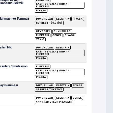
sanssız Elektrik
KAYIT VE UZLAŞTIRMA -
ELEKTRIK
PIYASA
ımlanması ve Temmuz
DUYURULAR
ELEKTRIK
PIYASA
SERBEST TÜKETICI
ÇEVRESEL
DUYURULAR
ELEKTRIK
GENEL
PIYASA
YEK-G
şleri Hk.
DUYURULAR
ELEKTRIK
KAYIT VE UZLAŞTIRMA -
ELEKTRIK
PIYASA
ranları Simülasyon
ELEKTRIK
KAYIT VE UZLAŞTIRMA -
ELEKTRIK
PIYASA
 Yayınlanması
DUYURULAR
ELEKTRIK
PIYASA
SERBEST TÜKETICI
DUYURULAR
ELEKTRIK
GENEL
YAN HIZMETLER PIYASASI