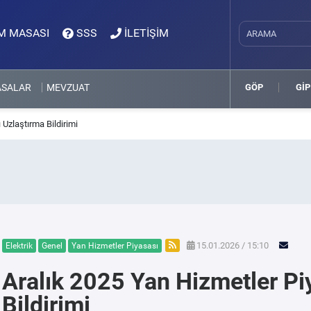
M MASASI
SSS
İLETİŞİM
ASALAR
MEVZUAT
GÖP
GİP
 Uzlaştırma Bildirimi
15.01.2026 / 15:10
Elektrik
Genel
Yan Hizmetler Piyasası
Aralık 2025 Yan Hizmetler Pi
Bildirimi