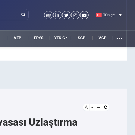
Türkçe
VEP
EPYS
YEK-G
SGP
VGP
A
yasası Uzlaştırma