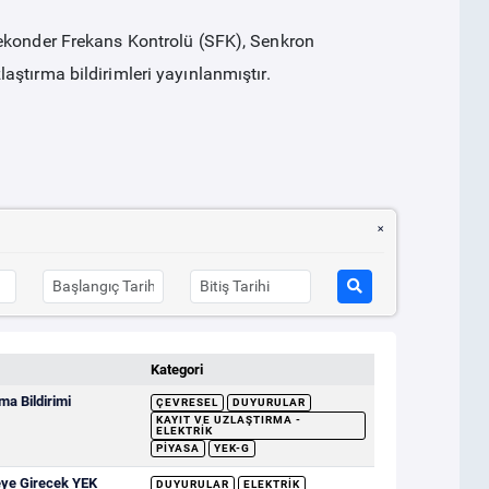
Sekonder Frekans Kontrolü (SFK), Senkron
ştırma bildirimleri yayınlanmıştır.
Kategori
a Bildirimi
ÇEVRESEL
DUYURULAR
KAYIT VE UZLAŞTIRMA -
ELEKTRIK
PIYASA
YEK-G
eye Girecek YEK
DUYURULAR
ELEKTRIK