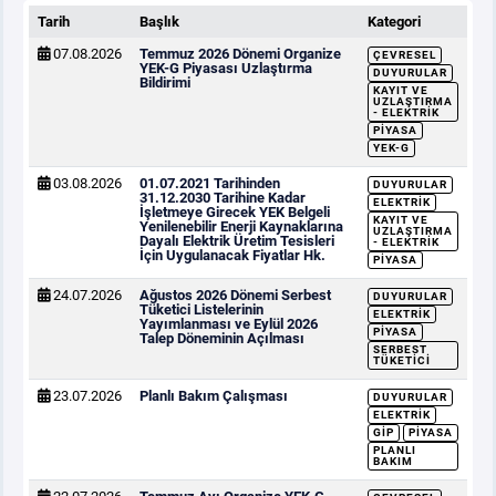
Tarih
Başlık
Kategori
07.08.2026
Temmuz 2026 Dönemi Organize
ÇEVRESEL
YEK-G Piyasası Uzlaştırma
DUYURULAR
Bildirimi
KAYIT VE
UZLAŞTIRMA
- ELEKTRIK
PIYASA
YEK-G
03.08.2026
01.07.2021 Tarihinden
DUYURULAR
31.12.2030 Tarihine Kadar
ELEKTRIK
İşletmeye Girecek YEK Belgeli
KAYIT VE
Yenilenebilir Enerji Kaynaklarına
UZLAŞTIRMA
Dayalı Elektrik Üretim Tesisleri
- ELEKTRIK
İçin Uygulanacak Fiyatlar Hk.
PIYASA
24.07.2026
Ağustos 2026 Dönemi Serbest
DUYURULAR
Tüketici Listelerinin
ELEKTRIK
Yayımlanması ve Eylül 2026
PIYASA
Talep Döneminin Açılması
SERBEST
TÜKETICI
23.07.2026
Planlı Bakım Çalışması
DUYURULAR
ELEKTRIK
GİP
PIYASA
PLANLI
BAKIM