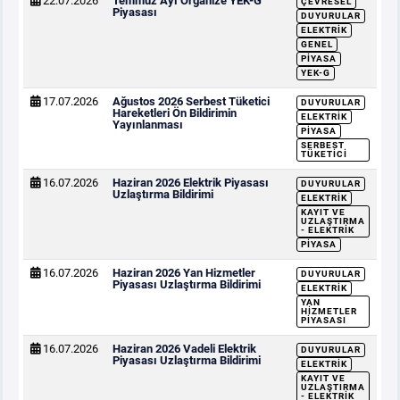
22.07.2026
Temmuz Ayı Organize YEK-G
ÇEVRESEL
Piyasası
DUYURULAR
ELEKTRIK
GENEL
PIYASA
YEK-G
17.07.2026
Ağustos 2026 Serbest Tüketici
DUYURULAR
Hareketleri Ön Bildirimin
ELEKTRIK
Yayınlanması
PIYASA
SERBEST
TÜKETICI
16.07.2026
Haziran 2026 Elektrik Piyasası
DUYURULAR
Uzlaştırma Bildirimi
ELEKTRIK
KAYIT VE
UZLAŞTIRMA
- ELEKTRIK
PIYASA
16.07.2026
Haziran 2026 Yan Hizmetler
DUYURULAR
Piyasası Uzlaştırma Bildirimi
ELEKTRIK
YAN
HIZMETLER
PIYASASI
16.07.2026
Haziran 2026 Vadeli Elektrik
DUYURULAR
Piyasası Uzlaştırma Bildirimi
ELEKTRIK
KAYIT VE
UZLAŞTIRMA
- ELEKTRIK