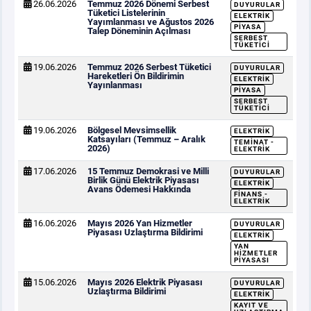
26.06.2026
Temmuz 2026 Dönemi Serbest
DUYURULAR
Tüketici Listelerinin
ELEKTRIK
Yayımlanması ve Ağustos 2026
PIYASA
Talep Döneminin Açılması
SERBEST
TÜKETICI
19.06.2026
Temmuz 2026 Serbest Tüketici
DUYURULAR
Hareketleri Ön Bildirimin
ELEKTRIK
Yayınlanması
PIYASA
SERBEST
TÜKETICI
19.06.2026
Bölgesel Mevsimsellik
ELEKTRIK
Katsayıları (Temmuz – Aralık
TEMINAT -
2026)
ELEKTRIK
17.06.2026
15 Temmuz Demokrasi ve Milli
DUYURULAR
Birlik Günü Elektrik Piyasası
ELEKTRIK
Avans Ödemesi Hakkında
FINANS -
ELEKTRIK
16.06.2026
Mayıs 2026 Yan Hizmetler
DUYURULAR
Piyasası Uzlaştırma Bildirimi
ELEKTRIK
YAN
HIZMETLER
PIYASASI
15.06.2026
Mayıs 2026 Elektrik Piyasası
DUYURULAR
Uzlaştırma Bildirimi
ELEKTRIK
KAYIT VE