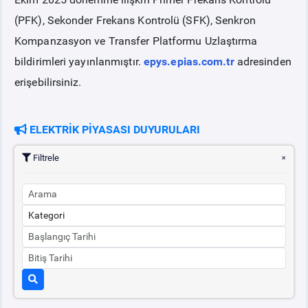
(PFK), Sekonder Frekans Kontrolü (SFK), Senkron
PİYASA
KAYIT
SÜRECİ
Kompanzasyon ve Transfer Platformu Uzlaştırma
bildirimleri yayınlanmıştır.
epys.epias.com.tr
adresinden
SERBEST TÜKETİCİ
erişebilirsiniz.
MALİ UZLAŞTIRMA
ELEKTRİK PİYASASI DUYURULARI
TEMİNAT
Filtrele
BÜLTENLER
DUYURULAR
BT HİZMET YÖNETİM SİSTEMİ POLİTİKAMIZ