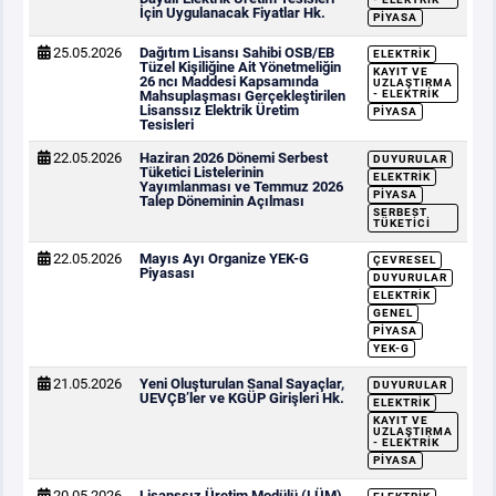
İçin Uygulanacak Fiyatlar Hk.
PIYASA
25.05.2026
Dağıtım Lisansı Sahibi OSB/EB
ELEKTRIK
Tüzel Kişiliğine Ait Yönetmeliğin
KAYIT VE
26 ncı Maddesi Kapsamında
UZLAŞTIRMA
Mahsuplaşması Gerçekleştirilen
- ELEKTRIK
Lisanssız Elektrik Üretim
PIYASA
Tesisleri
22.05.2026
Haziran 2026 Dönemi Serbest
DUYURULAR
Tüketici Listelerinin
ELEKTRIK
Yayımlanması ve Temmuz 2026
PIYASA
Talep Döneminin Açılması
SERBEST
TÜKETICI
22.05.2026
Mayıs Ayı Organize YEK-G
ÇEVRESEL
Piyasası
DUYURULAR
ELEKTRIK
GENEL
PIYASA
YEK-G
21.05.2026
Yeni Oluşturulan Sanal Sayaçlar,
DUYURULAR
UEVÇB’ler ve KGÜP Girişleri Hk.
ELEKTRIK
KAYIT VE
UZLAŞTIRMA
- ELEKTRIK
PIYASA
20.05.2026
Lisanssız Üretim Modülü (LÜM)