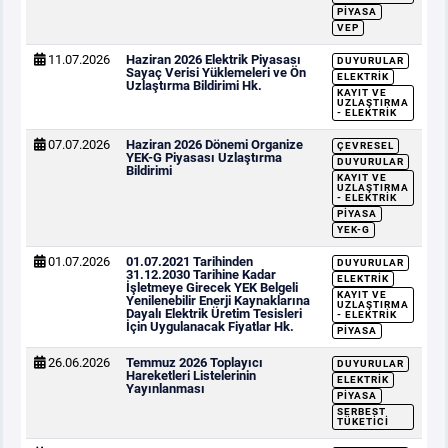
PIYASA
VEP
11.07.2026
Haziran 2026 Elektrik Piyasası
DUYURULAR
Sayaç Verisi Yüklemeleri ve Ön
ELEKTRIK
Uzlaştırma Bildirimi Hk.
KAYIT VE
UZLAŞTIRMA
- ELEKTRIK
07.07.2026
Haziran 2026 Dönemi Organize
ÇEVRESEL
YEK-G Piyasası Uzlaştırma
DUYURULAR
Bildirimi
KAYIT VE
UZLAŞTIRMA
- ELEKTRIK
PIYASA
YEK-G
01.07.2026
01.07.2021 Tarihinden
DUYURULAR
31.12.2030 Tarihine Kadar
ELEKTRIK
İşletmeye Girecek YEK Belgeli
KAYIT VE
Yenilenebilir Enerji Kaynaklarına
UZLAŞTIRMA
Dayalı Elektrik Üretim Tesisleri
- ELEKTRIK
İçin Uygulanacak Fiyatlar Hk.
PIYASA
26.06.2026
Temmuz 2026 Toplayıcı
DUYURULAR
Hareketleri Listelerinin
ELEKTRIK
Yayınlanması
PIYASA
SERBEST
TÜKETICI