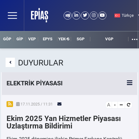
Türkçe
GÖP
GİP
VEP
EPYS
YEK-G
SGP
VGP
DUYURULAR
ELEKTRİK PİYASASI
SPOT ELEKTRİK PİYASALARI
17.11.2025 / 11:31
A
Ekim 2025 Yan Hizmetler Piyasası
ÖRNEK FİNANS BELGELERİ
Uzlaştırma Bildirimi
VADELİ ELEKTRİK PİYASASI
Ekim 2025 dönemine ilişkin Primer Frekans Kontrolü