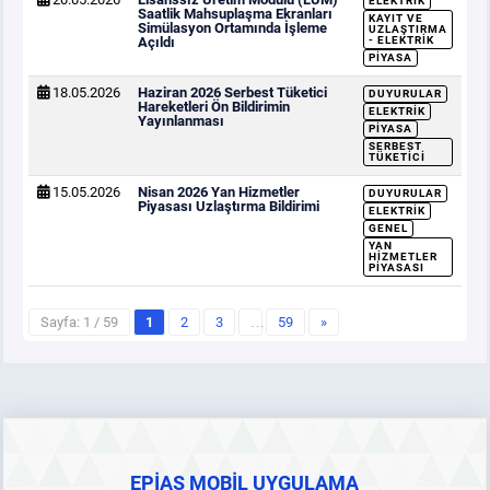
ELEKTRIK
Saatlik Mahsuplaşma Ekranları
KAYIT VE
Simülasyon Ortamında İşleme
UZLAŞTIRMA
Açıldı
- ELEKTRIK
PIYASA
18.05.2026
Haziran 2026 Serbest Tüketici
DUYURULAR
Hareketleri Ön Bildirimin
ELEKTRIK
Yayınlanması
PIYASA
SERBEST
TÜKETICI
15.05.2026
Nisan 2026 Yan Hizmetler
DUYURULAR
Piyasası Uzlaştırma Bildirimi
ELEKTRIK
GENEL
YAN
HIZMETLER
PIYASASI
Sayfa: 1 / 59
1
2
3
…
59
»
EPİAŞ MOBİL UYGULAMA