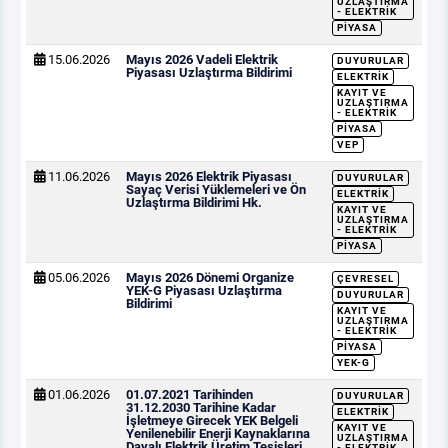
UZLAŞTIRMA
- ELEKTRIK
PIYASA
15.06.2026
Mayıs 2026 Vadeli Elektrik
DUYURULAR
Piyasası Uzlaştırma Bildirimi
ELEKTRIK
KAYIT VE
UZLAŞTIRMA
- ELEKTRIK
PIYASA
VEP
11.06.2026
Mayıs 2026 Elektrik Piyasası
DUYURULAR
Sayaç Verisi Yüklemeleri ve Ön
ELEKTRIK
Uzlaştırma Bildirimi Hk.
KAYIT VE
UZLAŞTIRMA
- ELEKTRIK
PIYASA
05.06.2026
Mayıs 2026 Dönemi Organize
ÇEVRESEL
YEK-G Piyasası Uzlaştırma
DUYURULAR
Bildirimi
KAYIT VE
UZLAŞTIRMA
- ELEKTRIK
PIYASA
YEK-G
01.06.2026
01.07.2021 Tarihinden
DUYURULAR
31.12.2030 Tarihine Kadar
ELEKTRIK
İşletmeye Girecek YEK Belgeli
KAYIT VE
Yenilenebilir Enerji Kaynaklarına
UZLAŞTIRMA
Dayalı Elektrik Üretim Tesisleri
- ELEKTRIK