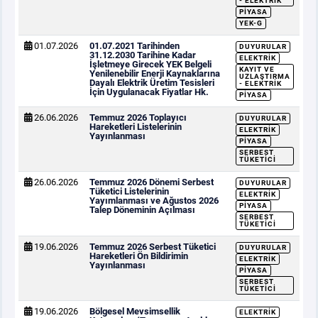
- ELEKTRIK
PIYASA
YEK-G
01.07.2026
01.07.2021 Tarihinden
DUYURULAR
31.12.2030 Tarihine Kadar
ELEKTRIK
İşletmeye Girecek YEK Belgeli
KAYIT VE
Yenilenebilir Enerji Kaynaklarına
UZLAŞTIRMA
Dayalı Elektrik Üretim Tesisleri
- ELEKTRIK
İçin Uygulanacak Fiyatlar Hk.
PIYASA
26.06.2026
Temmuz 2026 Toplayıcı
DUYURULAR
Hareketleri Listelerinin
ELEKTRIK
Yayınlanması
PIYASA
SERBEST
TÜKETICI
26.06.2026
Temmuz 2026 Dönemi Serbest
DUYURULAR
Tüketici Listelerinin
ELEKTRIK
Yayımlanması ve Ağustos 2026
PIYASA
Talep Döneminin Açılması
SERBEST
TÜKETICI
19.06.2026
Temmuz 2026 Serbest Tüketici
DUYURULAR
Hareketleri Ön Bildirimin
ELEKTRIK
Yayınlanması
PIYASA
SERBEST
TÜKETICI
19.06.2026
Bölgesel Mevsimsellik
ELEKTRIK