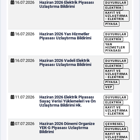
16.07.2026
Haziran 2026 Elektrik Piyasası
DUYURULAR
Uzlaştırma Bildirimi
ELEKTRIK
KAYIT VE
UZLAŞTIRMA
- ELEKTRIK
PIYASA
16.07.2026
Haziran 2026 Yan Hizmetler
DUYURULAR
Piyasası Uzlaştırma Bildirimi
ELEKTRIK
YAN
HIZMETLER
PIYASASI
16.07.2026
Haziran 2026 Vadeli Elektrik
DUYURULAR
Piyasası Uzlaştırma Bildirimi
ELEKTRIK
KAYIT VE
UZLAŞTIRMA
- ELEKTRIK
PIYASA
VEP
11.07.2026
Haziran 2026 Elektrik Piyasası
DUYURULAR
Sayaç Verisi Yüklemeleri ve Ön
ELEKTRIK
Uzlaştırma Bildirimi Hk.
KAYIT VE
UZLAŞTIRMA
- ELEKTRIK
07.07.2026
Haziran 2026 Dönemi Organize
ÇEVRESEL
YEK-G Piyasası Uzlaştırma
DUYURULAR
Bildirimi
KAYIT VE
UZLAŞTIRMA