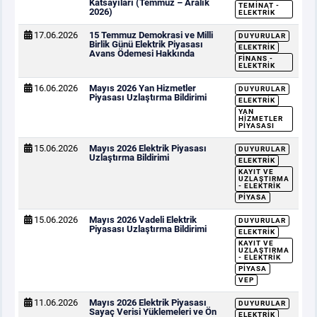
Katsayıları (Temmuz – Aralık
TEMINAT -
2026)
ELEKTRIK
17.06.2026
15 Temmuz Demokrasi ve Milli
DUYURULAR
Birlik Günü Elektrik Piyasası
ELEKTRIK
Avans Ödemesi Hakkında
FINANS -
ELEKTRIK
16.06.2026
Mayıs 2026 Yan Hizmetler
DUYURULAR
Piyasası Uzlaştırma Bildirimi
ELEKTRIK
YAN
HIZMETLER
PIYASASI
15.06.2026
Mayıs 2026 Elektrik Piyasası
DUYURULAR
Uzlaştırma Bildirimi
ELEKTRIK
KAYIT VE
UZLAŞTIRMA
- ELEKTRIK
PIYASA
15.06.2026
Mayıs 2026 Vadeli Elektrik
DUYURULAR
Piyasası Uzlaştırma Bildirimi
ELEKTRIK
KAYIT VE
UZLAŞTIRMA
- ELEKTRIK
PIYASA
VEP
11.06.2026
Mayıs 2026 Elektrik Piyasası
DUYURULAR
Sayaç Verisi Yüklemeleri ve Ön
ELEKTRIK