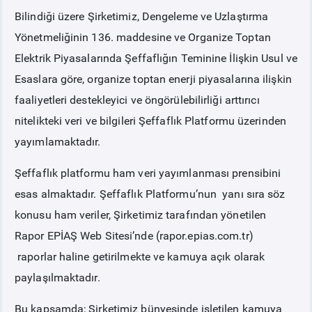
Bilindiği üzere Şirketimiz, Dengeleme ve Uzlaştırma
PİYASA
KAYIT
SÜRECİ
Yönetmeliğinin 136. maddesine ve Organize Toptan
Elektrik Piyasalarında Şeffaflığın Teminine İlişkin Usul ve
SERBEST TÜKETİCİ
Esaslara göre, organize toptan enerji piyasalarına ilişkin
faaliyetleri destekleyici ve öngörülebilirliği arttırıcı
MALİ UZLAŞTIRMA
nitelikteki veri ve bilgileri Şeffaflık Platformu üzerinden
yayımlamaktadır.
TEMİNAT
Şeffaflık platformu ham veri yayımlanması prensibini
esas almaktadır. Şeffaflık Platformu’nun yanı sıra söz
BÜLTENLER
konusu ham veriler, Şirketimiz tarafından yönetilen
Rapor EPİAŞ Web Sitesi’nde (rapor.epias.com.tr)
DUYURULAR
raporlar haline getirilmekte ve kamuya açık olarak
paylaşılmaktadır.
BT HİZMET YÖNETİM SİSTEMİ POLİTİKAMIZ
Bu kapsamda; Şirketimiz bünyesinde işletilen kamuya