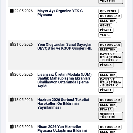
TÜKETICI
22.05.2026
Mayıs Ayı Organize YEK-G
ÇEVRESEL
Piyasası
DUYURULAR
ELEKTRIK
GENEL
PIYASA
YEK-G
21.05.2026
Yeni Oluşturulan Sanal Sayaçlar,
DUYURULAR
UEVÇB’ler ve KGÜP Girişleri Hk.
ELEKTRIK
KAYIT VE
UZLAŞTIRMA
- ELEKTRIK
PIYASA
20.05.2026
Lisanssız Üretim Modülü (LÜM)
ELEKTRIK
Saatlik Mahsuplaşma Ekranları
KAYIT VE
Simülasyon Ortamında İşleme
UZLAŞTIRMA
Açıldı
- ELEKTRIK
PIYASA
18.05.2026
Haziran 2026 Serbest Tüketici
DUYURULAR
Hareketleri Ön Bildirimin
ELEKTRIK
Yayınlanması
PIYASA
SERBEST
TÜKETICI
15.05.2026
Nisan 2026 Yan Hizmetler
DUYURULAR
Piyasası Uzlaştırma Bildirimi
ELEKTRIK