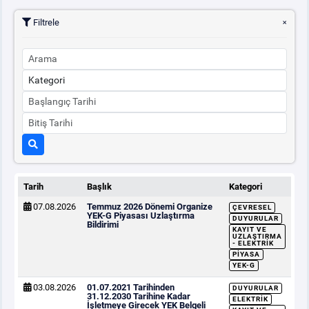
Filtrele
Tarih
Başlık
Kategori
07.08.2026
Temmuz 2026 Dönemi Organize
ÇEVRESEL
YEK-G Piyasası Uzlaştırma
DUYURULAR
Bildirimi
KAYIT VE
UZLAŞTIRMA
- ELEKTRIK
PIYASA
YEK-G
03.08.2026
01.07.2021 Tarihinden
DUYURULAR
31.12.2030 Tarihine Kadar
ELEKTRIK
İşletmeye Girecek YEK Belgeli