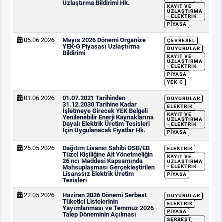
Uzlaştırma Bildirimi Hk.
KAYIT VE
UZLAŞTIRMA
- ELEKTRIK
PIYASA
05.06.2026
Mayıs 2026 Dönemi Organize
ÇEVRESEL
YEK-G Piyasası Uzlaştırma
DUYURULAR
Bildirimi
KAYIT VE
UZLAŞTIRMA
- ELEKTRIK
PIYASA
YEK-G
01.06.2026
01.07.2021 Tarihinden
DUYURULAR
31.12.2030 Tarihine Kadar
ELEKTRIK
İşletmeye Girecek YEK Belgeli
KAYIT VE
Yenilenebilir Enerji Kaynaklarına
UZLAŞTIRMA
Dayalı Elektrik Üretim Tesisleri
- ELEKTRIK
İçin Uygulanacak Fiyatlar Hk.
PIYASA
25.05.2026
Dağıtım Lisansı Sahibi OSB/EB
ELEKTRIK
Tüzel Kişiliğine Ait Yönetmeliğin
KAYIT VE
26 ncı Maddesi Kapsamında
UZLAŞTIRMA
Mahsuplaşması Gerçekleştirilen
- ELEKTRIK
Lisanssız Elektrik Üretim
PIYASA
Tesisleri
22.05.2026
Haziran 2026 Dönemi Serbest
DUYURULAR
Tüketici Listelerinin
ELEKTRIK
Yayımlanması ve Temmuz 2026
PIYASA
Talep Döneminin Açılması
SERBEST