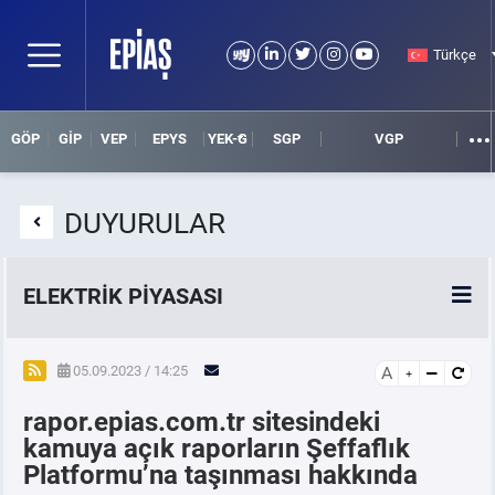
Türkçe
GÖP
GİP
VEP
EPYS
YEK-G
SGP
VGP
DUYURULAR
ELEKTRİK PİYASASI
SPOT ELEKTRİK PİYASALARI
05.09.2023 / 14:25
A
rapor.epias.com.tr sitesindeki
ÖRNEK FİNANS BELGELERİ
kamuya açık raporların Şeffaflık
Platformu’na taşınması hakkında
VADELİ ELEKTRİK PİYASASI