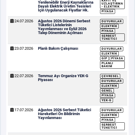
KAYIT VE
Yenilenebilir Enerji Kaynaklarına
UZLAŞTIRMA
Dayalı Elektrik Üretim Tesisleri
- ELEKTRIK
İçin Uygulanacak Fiyatlar Hk.
PIYASA
24.07.2026
Ağustos 2026 Dönemi Serbest
DUYURULAR
Tüketici Listelerinin
ELEKTRIK
Yayımlanması ve Eylül 2026
PIYASA
Talep Döneminin Açılması
SERBEST
TÜKETICI
23.07.2026
Planlı Bakım Çalışması
DUYURULAR
ELEKTRIK
GİP
PIYASA
PLANLI
BAKIM
22.07.2026
Temmuz Ayı Organize YEK-G
ÇEVRESEL
Piyasası
DUYURULAR
ELEKTRIK
GENEL
PIYASA
YEK-G
17.07.2026
Ağustos 2026 Serbest Tüketici
DUYURULAR
Hareketleri Ön Bildirimin
ELEKTRIK
Yayınlanması
PIYASA
SERBEST
TÜKETICI