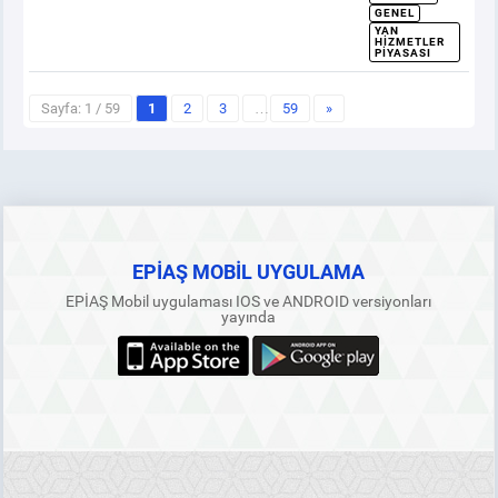
GENEL
YAN
HIZMETLER
PIYASASI
Sayfa: 1 / 59
1
2
3
…
59
»
EPİAŞ MOBİL UYGULAMA
EPİAŞ Mobil uygulaması IOS ve ANDROID versiyonları
yayında