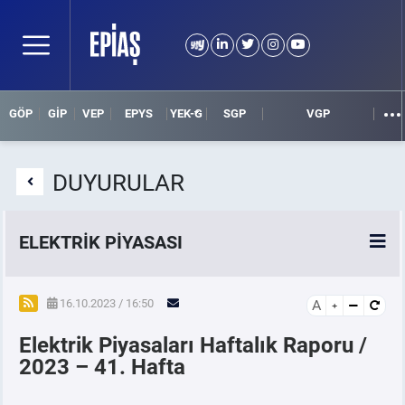
GÖP
GİP
VEP
EPYS
YEK-G
SGP
VGP
DUYURULAR
ELEKTRİK PİYASASI
SPOT ELEKTRİK PİYASALARI
16.10.2023 / 16:50
A
Elektrik Piyasaları Haftalık Raporu /
ÖRNEK FİNANS BELGELERİ
2023 – 41. Hafta
VADELİ ELEKTRİK PİYASASI