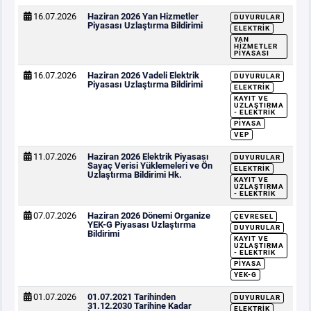
16.07.2026
Haziran 2026 Yan Hizmetler
DUYURULAR
Piyasası Uzlaştırma Bildirimi
ELEKTRIK
YAN
HIZMETLER
PIYASASI
16.07.2026
Haziran 2026 Vadeli Elektrik
DUYURULAR
Piyasası Uzlaştırma Bildirimi
ELEKTRIK
KAYIT VE
UZLAŞTIRMA
- ELEKTRIK
PIYASA
VEP
11.07.2026
Haziran 2026 Elektrik Piyasası
DUYURULAR
Sayaç Verisi Yüklemeleri ve Ön
ELEKTRIK
Uzlaştırma Bildirimi Hk.
KAYIT VE
UZLAŞTIRMA
- ELEKTRIK
07.07.2026
Haziran 2026 Dönemi Organize
ÇEVRESEL
YEK-G Piyasası Uzlaştırma
DUYURULAR
Bildirimi
KAYIT VE
UZLAŞTIRMA
- ELEKTRIK
PIYASA
YEK-G
01.07.2026
01.07.2021 Tarihinden
DUYURULAR
31.12.2030 Tarihine Kadar
ELEKTRIK