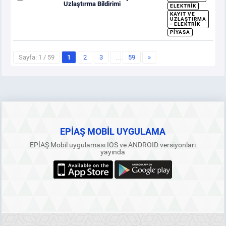
Uzlaştırma Bildirimi
ELEKTRIK
KAYIT VE
UZLAŞTIRMA
- ELEKTRIK
PIYASA
Sayfa: 1 / 59
1
2
3
…
59
»
EPİAŞ MOBİL UYGULAMA
EPİAŞ Mobil uygulaması IOS ve ANDROID versiyonları
yayında