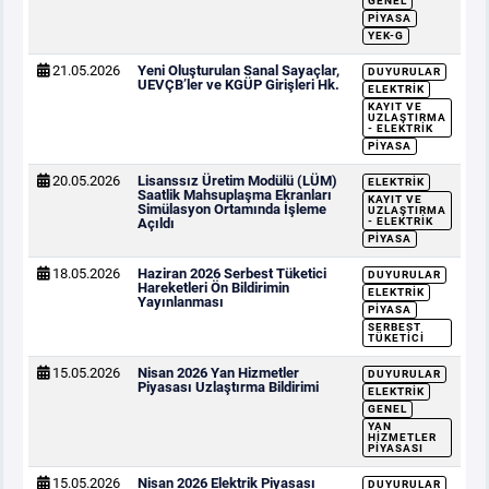
GENEL
PIYASA
YEK-G
21.05.2026
Yeni Oluşturulan Sanal Sayaçlar,
DUYURULAR
UEVÇB’ler ve KGÜP Girişleri Hk.
ELEKTRIK
KAYIT VE
UZLAŞTIRMA
- ELEKTRIK
PIYASA
20.05.2026
Lisanssız Üretim Modülü (LÜM)
ELEKTRIK
Saatlik Mahsuplaşma Ekranları
KAYIT VE
Simülasyon Ortamında İşleme
UZLAŞTIRMA
Açıldı
- ELEKTRIK
PIYASA
18.05.2026
Haziran 2026 Serbest Tüketici
DUYURULAR
Hareketleri Ön Bildirimin
ELEKTRIK
Yayınlanması
PIYASA
SERBEST
TÜKETICI
15.05.2026
Nisan 2026 Yan Hizmetler
DUYURULAR
Piyasası Uzlaştırma Bildirimi
ELEKTRIK
GENEL
YAN
HIZMETLER
PIYASASI
15.05.2026
Nisan 2026 Elektrik Piyasası
DUYURULAR