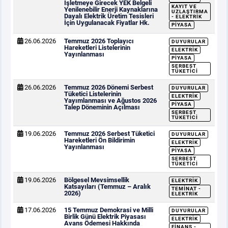
İşletmeye Girecek YEK Belgeli
KAYIT VE
Yenilenebilir Enerji Kaynaklarına
UZLAŞTIRMA
Dayalı Elektrik Üretim Tesisleri
- ELEKTRIK
İçin Uygulanacak Fiyatlar Hk.
PIYASA
26.06.2026
Temmuz 2026 Toplayıcı
DUYURULAR
Hareketleri Listelerinin
ELEKTRIK
Yayınlanması
PIYASA
SERBEST
TÜKETICI
26.06.2026
Temmuz 2026 Dönemi Serbest
DUYURULAR
Tüketici Listelerinin
ELEKTRIK
Yayımlanması ve Ağustos 2026
PIYASA
Talep Döneminin Açılması
SERBEST
TÜKETICI
19.06.2026
Temmuz 2026 Serbest Tüketici
DUYURULAR
Hareketleri Ön Bildirimin
ELEKTRIK
Yayınlanması
PIYASA
SERBEST
TÜKETICI
19.06.2026
Bölgesel Mevsimsellik
ELEKTRIK
Katsayıları (Temmuz – Aralık
TEMINAT -
2026)
ELEKTRIK
17.06.2026
15 Temmuz Demokrasi ve Milli
DUYURULAR
Birlik Günü Elektrik Piyasası
ELEKTRIK
Avans Ödemesi Hakkında
FINANS -