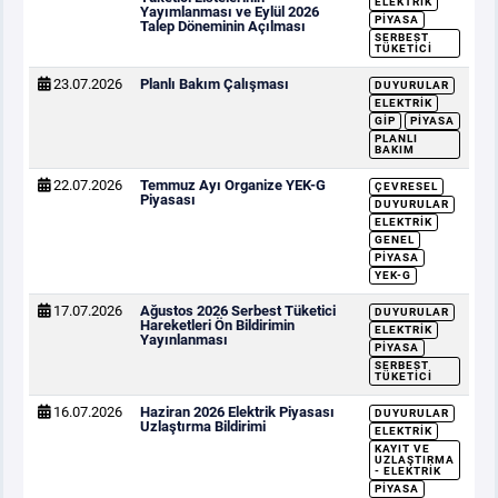
ELEKTRIK
Yayımlanması ve Eylül 2026
PIYASA
Talep Döneminin Açılması
SERBEST
TÜKETICI
23.07.2026
Planlı Bakım Çalışması
DUYURULAR
ELEKTRIK
GİP
PIYASA
PLANLI
BAKIM
22.07.2026
Temmuz Ayı Organize YEK-G
ÇEVRESEL
Piyasası
DUYURULAR
ELEKTRIK
GENEL
PIYASA
YEK-G
17.07.2026
Ağustos 2026 Serbest Tüketici
DUYURULAR
Hareketleri Ön Bildirimin
ELEKTRIK
Yayınlanması
PIYASA
SERBEST
TÜKETICI
16.07.2026
Haziran 2026 Elektrik Piyasası
DUYURULAR
Uzlaştırma Bildirimi
ELEKTRIK
KAYIT VE
UZLAŞTIRMA
- ELEKTRIK
PIYASA