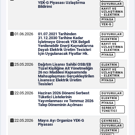
YEK-G Piyasası Uzlaştırma
DUYURULAR
Bildirimi
KAYIT VE
UZLAŞTIRMA
- ELEKTRIK
PIYASA
YEK-G
01.06.2026
01.07.2021 Tarihinden
DUYURULAR
31.12.2030 Tarihine Kadar
ELEKTRIK
İşletmeye Girecek YEK Belgeli
KAYIT VE
Yenilenebilir Enerji Kaynaklarına
UZLAŞTIRMA
Dayalı Elektrik Üretim Tesisleri
- ELEKTRIK
İçin Uygulanacak Fiyatlar Hk.
PIYASA
25.05.2026
Dağıtım Lisansı Sahibi OSB/EB
ELEKTRIK
Tüzel Kişiliğine Ait Yönetmeliğin
KAYIT VE
26 ncı Maddesi Kapsamında
UZLAŞTIRMA
Mahsuplaşması Gerçekleştirilen
- ELEKTRIK
Lisanssız Elektrik Üretim
PIYASA
Tesisleri
22.05.2026
Haziran 2026 Dönemi Serbest
DUYURULAR
Tüketici Listelerinin
ELEKTRIK
Yayımlanması ve Temmuz 2026
PIYASA
Talep Döneminin Açılması
SERBEST
TÜKETICI
22.05.2026
Mayıs Ayı Organize YEK-G
ÇEVRESEL
Piyasası
DUYURULAR
ELEKTRIK