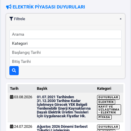
ELEKTRİK PİYASASI DUYURULARI
PİYASA
KAYIT
SÜRECİ
Filtrele
SERBEST TÜKETİCİ
MALİ UZLAŞTIRMA
TEMİNAT
BÜLTENLER
Tarih
Başlık
Kategori
03.08.2026
01.07.2021 Tarihinden
DUYURULAR
DUYURULAR
31.12.2030 Tarihine Kadar
ELEKTRIK
İşletmeye Girecek YEK Belgeli
KAYIT VE
Yenilenebilir Enerji Kaynaklarına
UZLAŞTIRMA
Dayalı Elektrik Üretim Tesisleri
- ELEKTRIK
İçin Uygulanacak Fiyatlar Hk.
BT HİZMET YÖNETİM SİSTEMİ POLİTİKAMIZ
PIYASA
24.07.2026
Ağustos 2026 Dönemi Serbest
DUYURULAR
Tüketici Listelerinin