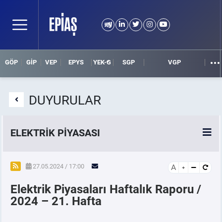
GÖP
GİP
VEP
EPYS
YEK-G
SGP
VGP
DUYURULAR
ELEKTRİK PİYASASI
SPOT ELEKTRİK PİYASALARI
27.05.2024 / 17:00
A
Elektrik Piyasaları Haftalık Raporu /
ÖRNEK FİNANS BELGELERİ
2024 – 21. Hafta
VADELİ ELEKTRİK PİYASASI