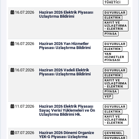
TÜKETICI
16.07.2026
Haziran 2026 Elektrik Piyasası
DUYURULAR
Uzlaştırma Bildirimi
ELEKTRIK
KAYIT VE
UZLAŞTIRMA
- ELEKTRIK
PIYASA
16.07.2026
Haziran 2026 Yan Hizmetler
DUYURULAR
Piyasası Uzlaştırma Bildirimi
ELEKTRIK
YAN
HIZMETLER
PIYASASI
16.07.2026
Haziran 2026 Vadeli Elektrik
DUYURULAR
Piyasası Uzlaştırma Bildirimi
ELEKTRIK
KAYIT VE
UZLAŞTIRMA
- ELEKTRIK
PIYASA
VEP
11.07.2026
Haziran 2026 Elektrik Piyasası
DUYURULAR
Sayaç Verisi Yüklemeleri ve Ön
ELEKTRIK
Uzlaştırma Bildirimi Hk.
KAYIT VE
UZLAŞTIRMA
- ELEKTRIK
07.07.2026
Haziran 2026 Dönemi Organize
ÇEVRESEL
YEK-G Piyasası Uzlaştırma
DUYURULAR