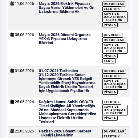
11.06.2026
Mayıs 2026 Elektrik Piyasası
DUYURULAR
Sayaç Verisi Yüklemeleri ve Ön
ELEKTRIK
Uzlaştırma Bildirimi Hk.
KAYIT VE
UZLAŞTIRMA
- ELEKTRIK
PIYASA
05.06.2026
Mayıs 2026 Dönemi Organize
ÇEVRESEL
YEK-G Piyasası Uzlaştırma
DUYURULAR
Bildirimi
KAYIT VE
UZLAŞTIRMA
- ELEKTRIK
PIYASA
YEK-G
01.06.2026
01.07.2021 Tarihinden
DUYURULAR
31.12.2030 Tarihine Kadar
ELEKTRIK
İşletmeye Girecek YEK Belgeli
KAYIT VE
Yenilenebilir Enerji Kaynaklarına
UZLAŞTIRMA
Dayalı Elektrik Üretim Tesisleri
- ELEKTRIK
İçin Uygulanacak Fiyatlar Hk.
PIYASA
25.05.2026
Dağıtım Lisansı Sahibi OSB/EB
ELEKTRIK
Tüzel Kişiliğine Ait Yönetmeliğin
KAYIT VE
26 ncı Maddesi Kapsamında
UZLAŞTIRMA
Mahsuplaşması Gerçekleştirilen
- ELEKTRIK
Lisanssız Elektrik Üretim
PIYASA
Tesisleri
22.05.2026
Haziran 2026 Dönemi Serbest
DUYURULAR
Tüketici Listelerinin
ELEKTRIK