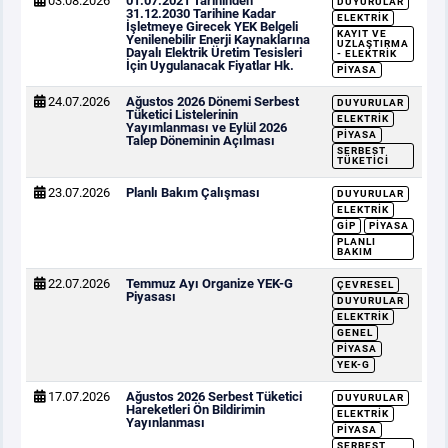
03.08.2026
01.07.2021 Tarihinden
DUYURULAR
31.12.2030 Tarihine Kadar
ELEKTRIK
İşletmeye Girecek YEK Belgeli
KAYIT VE
Yenilenebilir Enerji Kaynaklarına
UZLAŞTIRMA
Dayalı Elektrik Üretim Tesisleri
- ELEKTRIK
İçin Uygulanacak Fiyatlar Hk.
PIYASA
24.07.2026
Ağustos 2026 Dönemi Serbest
DUYURULAR
Tüketici Listelerinin
ELEKTRIK
Yayımlanması ve Eylül 2026
PIYASA
Talep Döneminin Açılması
SERBEST
TÜKETICI
23.07.2026
Planlı Bakım Çalışması
DUYURULAR
ELEKTRIK
GİP
PIYASA
PLANLI
BAKIM
22.07.2026
Temmuz Ayı Organize YEK-G
ÇEVRESEL
Piyasası
DUYURULAR
ELEKTRIK
GENEL
PIYASA
YEK-G
17.07.2026
Ağustos 2026 Serbest Tüketici
DUYURULAR
Hareketleri Ön Bildirimin
ELEKTRIK
Yayınlanması
PIYASA
SERBEST