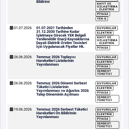
Bildirimi
KAYIT VE
UZLAŞTIRMA
- ELEKTRIK
PIYASA
YEK-G
01.07.2026
01.07.2021 Tarihinden
DUYURULAR
31.12.2030 Tarihine Kadar
ELEKTRIK
İşletmeye Girecek YEK Belgeli
KAYIT VE
Yenilenebilir Enerji Kaynaklarına
UZLAŞTIRMA
Dayalı Elektrik Üretim Tesisleri
- ELEKTRIK
İçin Uygulanacak Fiyatlar Hk.
PIYASA
26.06.2026
Temmuz 2026 Toplayıcı
DUYURULAR
Hareketleri Listelerinin
ELEKTRIK
Yayınlanması
PIYASA
SERBEST
TÜKETICI
26.06.2026
Temmuz 2026 Dönemi Serbest
DUYURULAR
Tüketici Listelerinin
ELEKTRIK
Yayımlanması ve Ağustos 2026
PIYASA
Talep Döneminin Açılması
SERBEST
TÜKETICI
19.06.2026
Temmuz 2026 Serbest Tüketici
DUYURULAR
Hareketleri Ön Bildirimin
ELEKTRIK
Yayınlanması
PIYASA
SERBEST
TÜKETICI