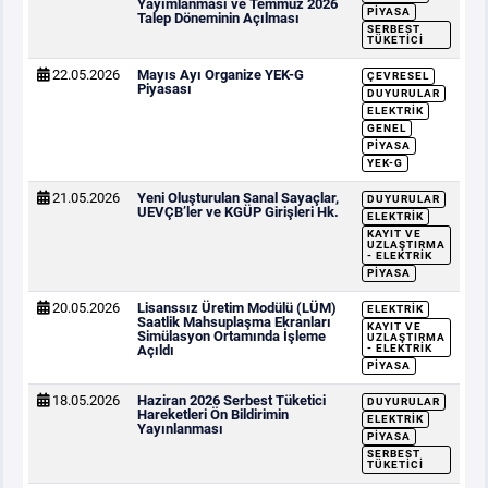
Yayımlanması ve Temmuz 2026
PIYASA
Talep Döneminin Açılması
SERBEST
TÜKETICI
22.05.2026
Mayıs Ayı Organize YEK-G
ÇEVRESEL
Piyasası
DUYURULAR
ELEKTRIK
GENEL
PIYASA
YEK-G
21.05.2026
Yeni Oluşturulan Sanal Sayaçlar,
DUYURULAR
UEVÇB’ler ve KGÜP Girişleri Hk.
ELEKTRIK
KAYIT VE
UZLAŞTIRMA
- ELEKTRIK
PIYASA
20.05.2026
Lisanssız Üretim Modülü (LÜM)
ELEKTRIK
Saatlik Mahsuplaşma Ekranları
KAYIT VE
Simülasyon Ortamında İşleme
UZLAŞTIRMA
Açıldı
- ELEKTRIK
PIYASA
18.05.2026
Haziran 2026 Serbest Tüketici
DUYURULAR
Hareketleri Ön Bildirimin
ELEKTRIK
Yayınlanması
PIYASA
SERBEST
TÜKETICI