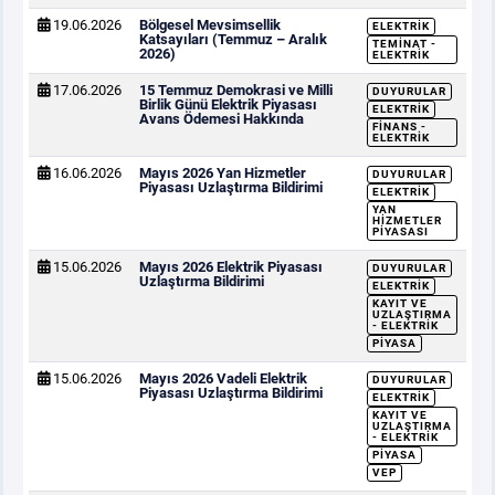
19.06.2026
Bölgesel Mevsimsellik
ELEKTRIK
Katsayıları (Temmuz – Aralık
TEMINAT -
2026)
ELEKTRIK
17.06.2026
15 Temmuz Demokrasi ve Milli
DUYURULAR
Birlik Günü Elektrik Piyasası
ELEKTRIK
Avans Ödemesi Hakkında
FINANS -
ELEKTRIK
16.06.2026
Mayıs 2026 Yan Hizmetler
DUYURULAR
Piyasası Uzlaştırma Bildirimi
ELEKTRIK
YAN
HIZMETLER
PIYASASI
15.06.2026
Mayıs 2026 Elektrik Piyasası
DUYURULAR
Uzlaştırma Bildirimi
ELEKTRIK
KAYIT VE
UZLAŞTIRMA
- ELEKTRIK
PIYASA
15.06.2026
Mayıs 2026 Vadeli Elektrik
DUYURULAR
Piyasası Uzlaştırma Bildirimi
ELEKTRIK
KAYIT VE
UZLAŞTIRMA
- ELEKTRIK
PIYASA
VEP