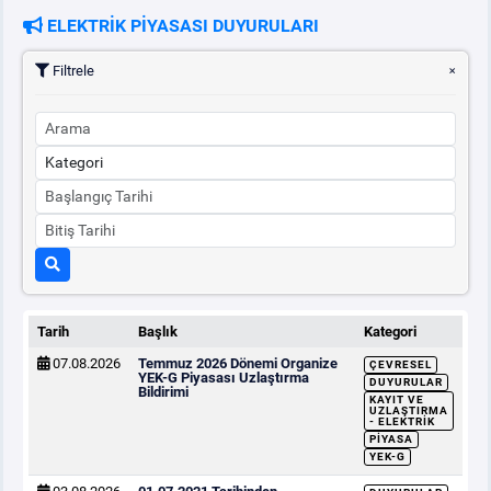
ELEKTRİK PİYASASI DUYURULARI
PİYASA
KAYIT
SÜRECİ
Filtrele
SERBEST TÜKETİCİ
MALİ UZLAŞTIRMA
TEMİNAT
BÜLTENLER
Tarih
Başlık
Kategori
07.08.2026
Temmuz 2026 Dönemi Organize
ÇEVRESEL
DUYURULAR
YEK-G Piyasası Uzlaştırma
DUYURULAR
Bildirimi
KAYIT VE
UZLAŞTIRMA
- ELEKTRIK
BT HİZMET YÖNETİM SİSTEMİ POLİTİKAMIZ
PIYASA
YEK-G