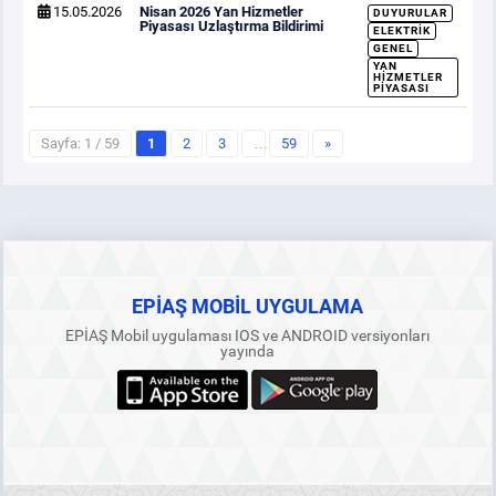
15.05.2026
Nisan 2026 Yan Hizmetler
DUYURULAR
Piyasası Uzlaştırma Bildirimi
ELEKTRIK
GENEL
YAN
HIZMETLER
PIYASASI
Sayfa: 1 / 59
1
2
3
…
59
»
EPİAŞ MOBİL UYGULAMA
EPİAŞ Mobil uygulaması IOS ve ANDROID versiyonları
yayında